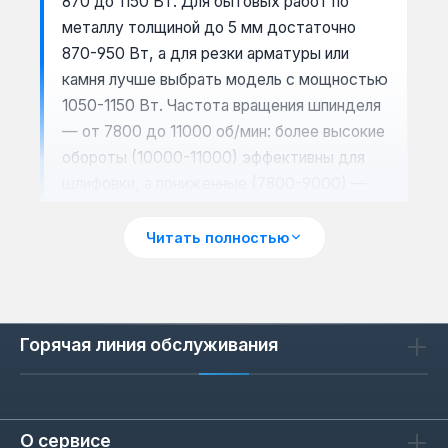
870 до 1150 Вт. Для бытовых работ по
металлу толщиной до 5 мм достаточно
870-950 Вт, а для резки арматуры или
камня лучше выбрать модель с мощностью
1050-1150 Вт. Частота вращения шпинделя
— от 7800 до 11000 об/мин: более высокие
обороты (10000-11000) эффективны для
шлифовки, а пониженные (7800-9000) —
для резки толстого металла без перегрева
диска.
Читать полностью
Сценарии применения: резка и
Горячая линия обслуживания
шлифовка
Болгарки с диском 125 мм подходят для
резки профиля, уголка и тонколистового
металла, а также для зачистки сварных
О сервисе