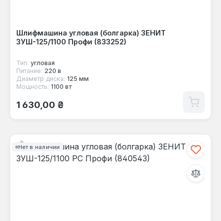
Шлифмашина угловая (болгарка) ЗЕНИТ
ЗУШ-125/1100 Профи (833252)
Тип:
угловая
Питание:
220 в
Диаметр диска:
125 мм
Мощность:
1100 вт
Обычная цена:
1 630,00 ₴
Нет в наличии