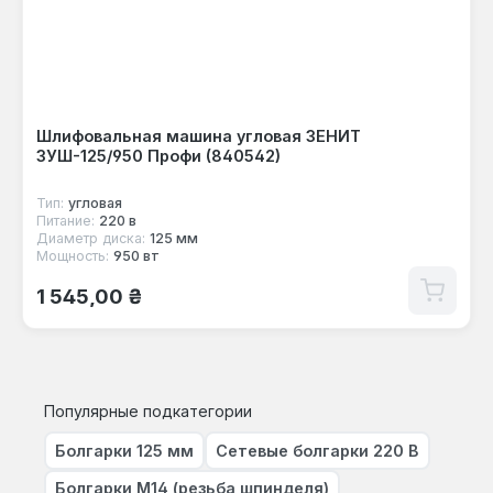
Шлифовальная машина угловая ЗЕНИТ
ЗУШ-125/950 Профи (840542)
Тип:
угловая
Питание:
220 в
Диаметр диска:
125 мм
Мощность:
950 вт
Обычная цена:
1 545,00 ₴
Популярные подкатегории
Болгарки 125 мм
Сетевые болгарки 220 В
Болгарки M14 (резьба шпинделя)