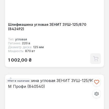
Шлифмашина угловая ЗЕНИТ ЗУШ-125/870
(842492)
Тип:
угловая
Питание:
220 в
Диаметр диска:
125 мм
Мощность:
870 вт
Обычная цена:
1 002,00 ₴
Нет в наличии