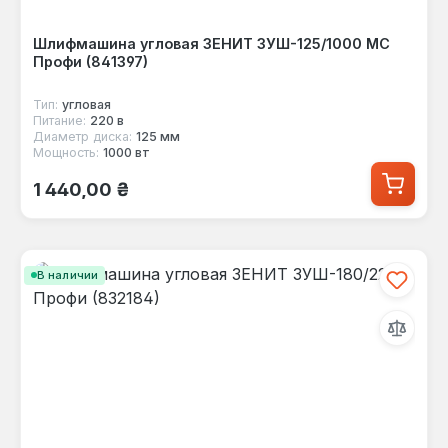
Шлифмашина угловая ЗЕНИТ ЗУШ-125/1000 МС
Профи (841397)
Тип:
угловая
Питание:
220 в
Диаметр диска:
125 мм
Мощность:
1000 вт
Обычная цена:
1 440,00 ₴
В наличии