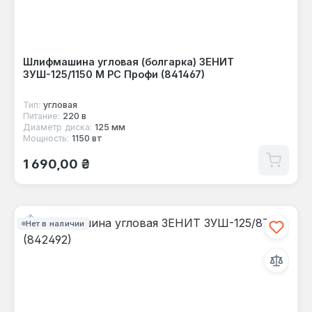
Шлифмашина угловая (болгарка) ЗЕНИТ
ЗУШ-125/1150 М PC Профи (841467)
Тип:
угловая
Питание:
220 в
Диаметр диска:
125 мм
Мощность:
1150 вт
Обычная цена:
1 690,00 ₴
Нет в наличии