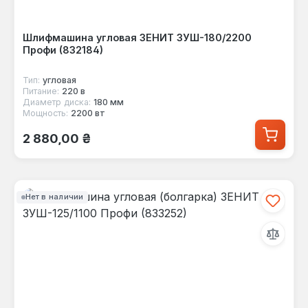
Шлифмашина угловая ЗЕНИТ ЗУШ-180/2200
Профи (832184)
Тип:
угловая
Питание:
220 в
Диаметр диска:
180 мм
Мощность:
2200 вт
Обычная цена:
2 880,00 ₴
Нет в наличии