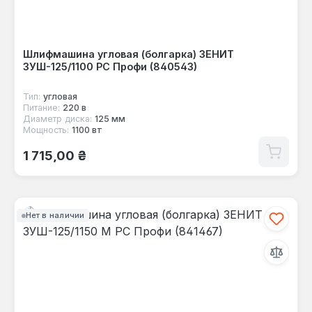
Шлифмашина угловая (болгарка) ЗЕНИТ
ЗУШ-125/1100 РС Профи (840543)
Тип:
угловая
Питание:
220 в
Диаметр диска:
125 мм
Мощность:
1100 вт
Обычная цена:
1 715,00 ₴
Нет в наличии