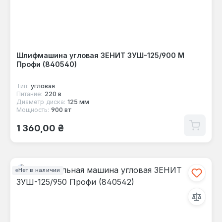
Шлифмашина угловая ЗЕНИТ ЗУШ-125/900 М
Профи (840540)
Тип:
угловая
Питание:
220 в
Диаметр диска:
125 мм
Мощность:
900 вт
Обычная цена:
1 360,00 ₴
Нет в наличии