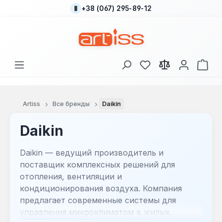
+38 (067) 295-89-12
Перейти к основному содержанию
У вас есть товары
В к
Artiss
Все бренды
Daikin
Daikin
Daikin — ведущий производитель и
поставщик комплексных решений для
отопления, вентиляции и
кондиционирования воздуха. Компания
предлагает современные системы для
управления микроклиматом в жилых,