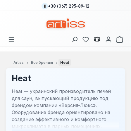
+38 (067) 295-89-12
Перейти к основному содержанию
У вас есть товары
В к
Artiss
Все бренды
Heat
Heat
Heat — украинский производитель печей
для саун, выпускающий продукцию под
брендом компании «Версия-Люкс».
Оборудование бренда ориентировано на
создание эффективного и комфортного
микроклимата в парных помещениях.