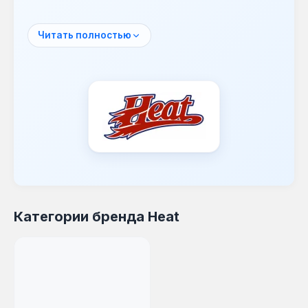
Ассортимент Heat включает печи для саун,
предназначенные для традиционных бань и
Читать полностью
финских парных. Модели отличаются
увеличенным объемом каменной загрузки,
что позволяет генерировать насыщенный
пар и долго удерживать тепло. Конструкция
предусматривает конвекционные каналы
для ускоренного нагрева камней и
повышения КПД.
Продукция Heat подходит для оснащения
частных и коммерческих саун, где важны
скорость нагрева, качество пара и
Категории бренда Heat
равномерное распределение тепла. Печи
применяются в системах отопления парных
с возможностью регулировки
интенсивности горения.