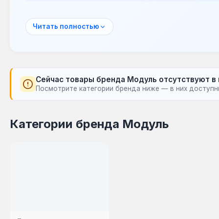
отличается высоким КПД и постоянным соверш
Газовые конвекторы Модуль применяются для о
Читать полностью
офисов и производственных объектов. Оборуд
микроклимат и оптимизировать расходы на ото
Сейчас товары бренда Модуль отсутствуют в
Посмотрите категории бренда ниже — в них доступн
Категории бренда Модуль