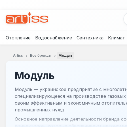
рейти к основному содержанию
Перейти к поиску
Перейти к основной навигации
Отопление
Водоснабжение
Сантехника
Климат
Artiss
Все бренды
Модуль
Модуль
Модуль — украинское предприятие с многолет
специализирующееся на производстве газовых 
своим эффективным и экономичным отопитель
промышленных нужд.
Основное направление деятельности бренда со
конвекторов, которые обеспечивают автономн