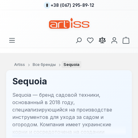
+38 (067) 295-89-12
Перейти к основному содержанию
У вас есть товары
В к
Artiss
Все бренды
Sequoia
Sequoia
Sequoia — бренд садовой техники,
основанный в 2018 году,
специализирующийся на производстве
инструментов для ухода за садом и
огородом. Компания имеет украинские
корни и сосредоточена на создании