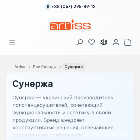
+38 (067) 295-89-12
Перейти к основному содержанию
У вас есть товары
В к
Artiss
Все бренды
Сунержа
Сунержа
Сунержа — украинский производитель
полотенцесушителей, сочетающий
функциональность и эстетику в своей
продукции. Бренд внедряет
конструктивные решения, отвечающие
современным требованиям.