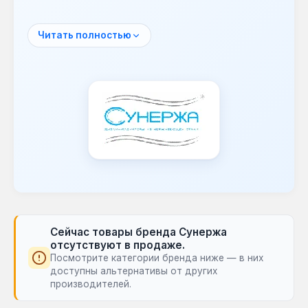
Ассортимент включает водяные и
электрические полотенцесушители,
Читать полностью
которые являются важным элементом для
ванных комнат. Модели подходят для
различных систем отопления и
электросетей.
Полотенцесушители Сунержа обеспечивают
сушку полотенец и дополнительный
обогрев помещения. Они интегрируются в
системы горячего водоснабжения или
электромонтаж, создавая комфортный
микроклимат и дополняя интерьер.
Сейчас товары бренда Сунержа
отсутствуют в продаже.
Посмотрите категории бренда ниже — в них
доступны альтернативы от других
производителей.