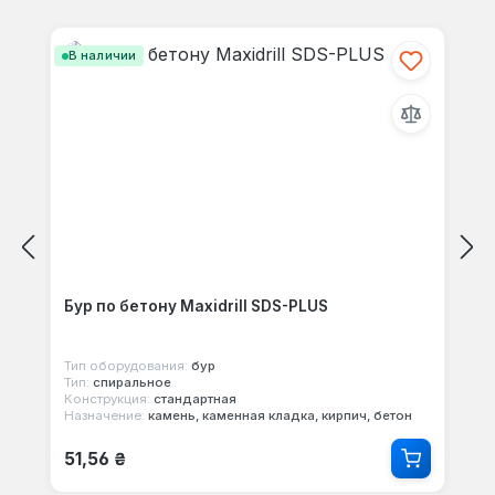
Пропустить галерею продуктов
В наличии
Бур по бетону Maxidrill SDS-PLUS
Тип оборудования:
бур
Тип:
спиральное
Конструкция:
стандартная
Назначение:
камень, каменная кладка, кирпич, бетон
Обычная цена:
51,56 ₴