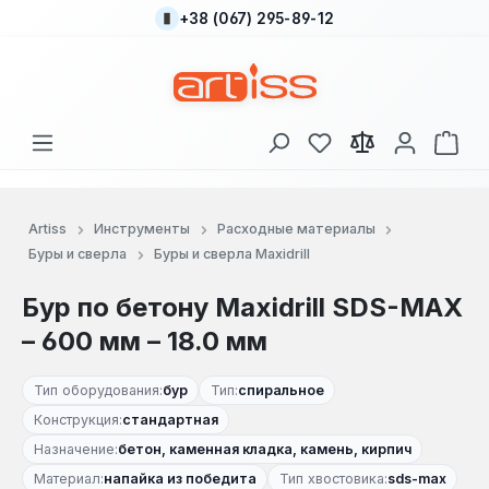
+38 (067) 295-89-12
Перейти к основному содержанию
У вас есть товары
В к
Artiss
Инструменты
Расходные материалы
Буры и сверла
Буры и сверла Maxidrill
Бур по бетону Maxidrill SDS-MAX
– 600 мм – 18.0 мм
Тип оборудования:
бур
Тип:
спиральное
Конструкция:
стандартная
Назначение:
бетон, каменная кладка, камень, кирпич
Материал:
напайка из победита
Тип хвостовика:
sds-max