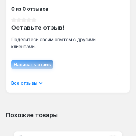
Какой максимальный диаметр отверстия
0 из 0 отзывов
можно просверлить этим буром?
Диаметр 18.0 мм — фиксированный, бур
Средний рейтинг 0 из 5 звезд
предназначен для отверстий именно этого
Оставьте отзыв!
диаметра; для других диаметров нужна
Поделитесь своим опытом с другими
оснастка соответствующего размера.
клиентами.
Написать отзыв
Отображать отзывы только на текущем
Все отзывы
языке.
Похожие товары
Отзывов не найдено. Делитесь
Пропустить галерею продуктов
своими мыслями с другими.