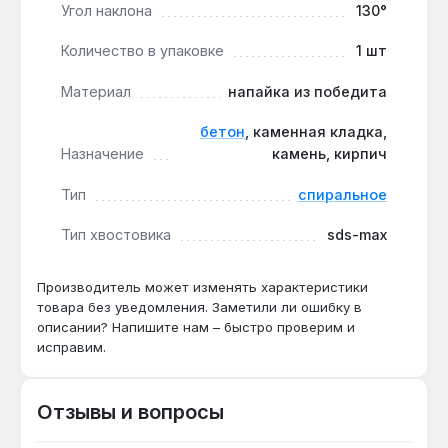
Угол наклона
130°
повреждений при транспортировке и хранении
на стройплощадке.
Количество в упаковке
1 шт
Бур подходит для сверления глухих и сквозных
Материал
напайка из победита
отверстий в бетоне, кирпиче, камне и
бетон
, каменная кладка,
армированном бетоне при прокладке инженерных
Назначение
камень, кирпич
сетей, установке закладных деталей и монтаже
металлоконструкций. Производство — Китай.
Тип
спиральное
Гарантия 1 год, доставка по Украине.
Тип хвостовика
sds-max
Подходит ли бур для перфоратора с
Производитель может изменять характеристики
патроном SDS-plus?
товара без уведомления. Заметили ли ошибку в
Нет — хвостовик SDS-MAX имеет диаметр
описании? Напишите нам – быстро проверим и
исправим.
18 мм и пять пазов, что несовместимо с
патронами SDS-plus (диаметр 10 мм, два
паза).
Отзывы и вопросы