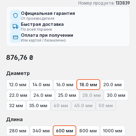
Номер продукта:
133839
Официальная гарантия
От производителя
Быстрая доставка
По всей Украине
Оплата при получении
Или картой / безналично
Обычная цена:
876,76 ₴
Выберите
Диаметр
12.0 мм
14.0 мм
16.0 мм
18.0 мм
20.0 мм
22.0 мм
24.0 мм
25.0 мм
28.0 мм
30.0 мм
(В настоящее время э
32 мм
35.0 мм
40 мм
45.0 мм
50 мм
(В настоящее время эта опция недос
(В настоящее время эта 
(В настоящее 
Выберите
Длина
280 мм
340 мм
600 мм
800 мм
1000 мм