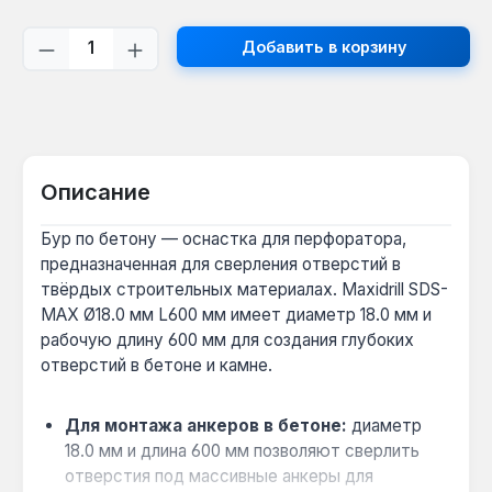
Количество продукта: введите желаем
Добавить в корзину
Описание
Бур по бетону — оснастка для перфоратора,
предназначенная для сверления отверстий в
твёрдых строительных материалах. Maxidrill SDS-
MAX Ø18.0 мм L600 мм имеет диаметр 18.0 мм и
рабочую длину 600 мм для создания глубоких
отверстий в бетоне и камне.
Для монтажа анкеров в бетоне:
диаметр
18.0 мм и длина 600 мм позволяют сверлить
отверстия под массивные анкеры для