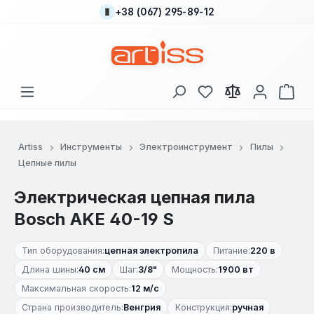
+38 (067) 295-89-12
Перейти к основному содержанию
У вас есть товары
В к
Artiss
Инструменты
Электроинструмент
Пилы
Цепные пилы
Электрическая цепная пила
Bosch AKE 40-19 S
Тип оборудования:
цепная электропила
Питание:
220 в
Длина шины:
40 см
Шаг:
3/8"
Мощность:
1900 вт
Максимальная скорость:
12 м/с
Страна производитель:
Венгрия
Конструкция:
ручная