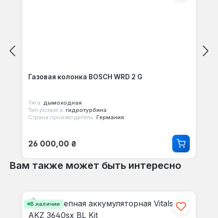
Газовая колонка BOSCH WRD 2 G
Тяга:
дымоходная
Тип розжига:
гидротурбина
Страна производитель:
Германия
Обычная цена:
26 000,00 ₴
Вам также может быть интересно
Пропустить галерею продуктов
В наличии