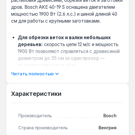
распиловки древесины, обрезки веток и заготовки
дров. Bosch AKE 40-19 S оснащена двигателем
мощностью 1900 Вт (2.6 л.с.) и шиной длиной 40
см для работы с крупными заготовками.
Для обрезки веток и валки небольших
деревьев:
скорость цепи 12 м/с и мощность
1900 Вт позволяют справляться с древесиной
диаметром до 35 см за один проход —
подходит для сада и дачи.
Быстрая замена цепи без инструмента:
Читать полностью
система Bosch-SDS обеспечивает натяжение и
замену цепи за секунды — экономит время при
Характеристики
частой смене задач.
Безопасность при заклинивании:
тормоз
цепи мгновенно останавливает движение при
Производитель
Bosch
отдаче — снижает риск травм при работе с
сучковатой древесиной.
Страна производитель
Венгрия
Автоматическая смазка шины:
масляный бак