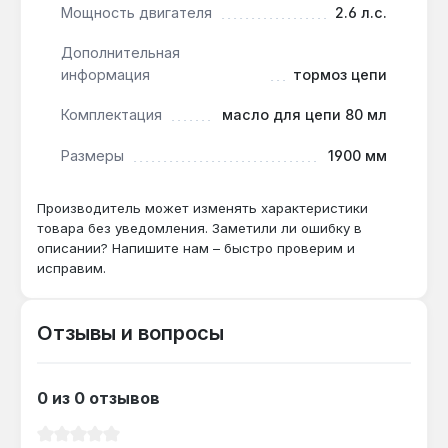
Мощность двигателя
2.6 л.с.
без перегрузки двигателя.
Дополнительная
информация
тормоз цепи
Как часто нужно доливать масло?
Масляный бак 0.2 л хватает на 20-30 минут
Комплектация
масло для цепи 80 мл
непрерывной работы — рекомендуется
проверять уровень перед каждым
Размеры
1900 мм
использованием.
Производитель может изменять характеристики
товара без уведомления. Заметили ли ошибку в
описании? Напишите нам – быстро проверим и
исправим.
Отзывы и вопросы
0 из 0 отзывов
Средний рейтинг 0 из 5 звезд