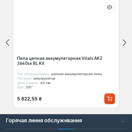
Пила цепная аккумуляторная Vitals AKZ
3640sx BL Kit
Тип оборудования:
цепная аккумуляторная пила
Питание:
аккумулятор
Длина шины:
40 см
Шаг:
3/8"
Обычная цена:
5 822,55 ₴
Горячая линия обслуживания