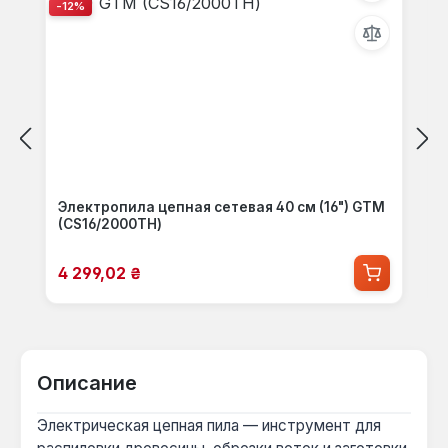
-12%
Электропила цепная сетевая 40 см (16") GTM
(CS16/2000ТН)
Цена продажи:
4 299,02 ₴
Описание
Электрическая цепная пила — инструмент для