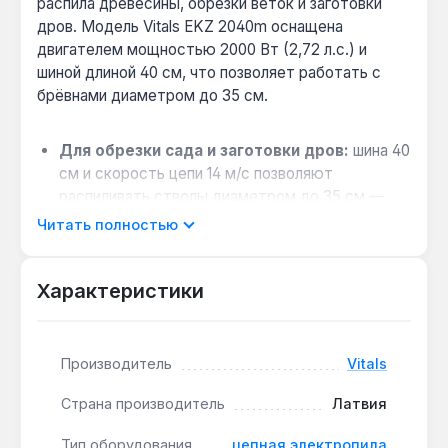
распила древесины, обрезки веток и заготовки
дров. Модель Vitals EKZ 2040m оснащена
двигателем мощностью 2000 Вт (2,72 л.с.) и
шиной длиной 40 см, что позволяет работать с
брёвнами диаметром до 35 см.
Для обрезки сада и заготовки дров:
шина 40
см и скорость цепи 14 м/с позволяют
распиливать стволы диаметром до 35 см —
подходит для дачных участков и частных
Читать полностью
домов.
Безопасность при обратном ударе:
Характеристики
аварийный тормоз цепи мгновенно
останавливает цепь при отдаче, снижая риск
травм — важно при работе на высоте или в
стеснённых условиях.
Производитель
Vitals
Автоматическая смазка цепи:
масляный
Страна производитель
Латвия
насос подаёт масло из бака 0,21 л, а индикатор
уровня позволяет контролировать остаток —
Тип оборудования
цепная электропила