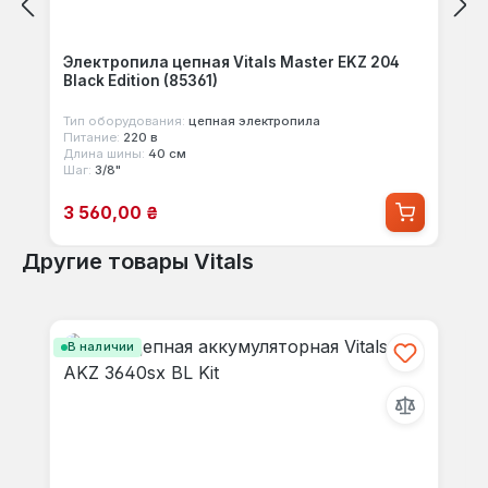
Электропила цепная Vitals Master EKZ 204
Black Edition (85361)
Тип оборудования:
цепная электропила
Питание:
220 в
Длина шины:
40 см
Шаг:
3/8"
Цена продажи:
3 560,00 ₴
Другие товары Vitals
Пропустить галерею продуктов
В наличии