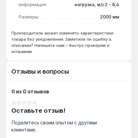
Подходит ли для распила сырой
информация
нагрузка, м/с2 - 8,4
древесины?
Размеры
2000 мм
Да — мощность 2000 Вт и скорость цепи 14
м/с обеспечивают резку влажных стволов
Производитель может изменять характеристики
диаметром до 35 см без заклинивания.
товара без уведомления. Заметили ли ошибку в
описании? Напишите нам – быстро проверим и
исправим.
Как часто нужно доливать масло?
Масляный бак объёмом 0,21 л хватает
примерно на 30-40 минут непрерывной
Отзывы и вопросы
работы — рекомендуется проверять
уровень каждые 20 минут.
0 из 0 отзывов
Средний рейтинг 0 из 5 звезд
Оставьте отзыв!
Поделитесь своим опытом с другими
клиентами.