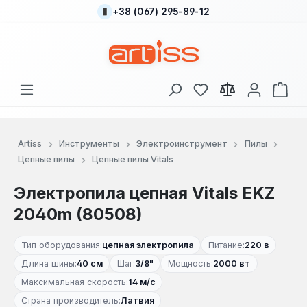
+38 (067) 295-89-12
Перейти к основному содержанию
У вас есть товары
В к
Artiss
Инструменты
Электроинструмент
Пилы
Цепные пилы
Цепные пилы Vitals
Электропила цепная Vitals EKZ
2040m (80508)
Тип оборудования:
цепная электропила
Питание:
220 в
Длина шины:
40 см
Шаг:
3/8"
Мощность:
2000 вт
Максимальная скорость:
14 м/с
Страна производитель:
Латвия