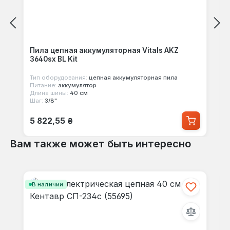
Пила цепная аккумуляторная Vitals AKZ
3640sx BL Kit
Тип оборудования:
цепная аккумуляторная пила
Питание:
аккумулятор
Длина шины:
40 см
Шаг:
3/8"
Обычная цена:
5 822,55 ₴
Вам также может быть интересно
Пропустить галерею продуктов
В наличии