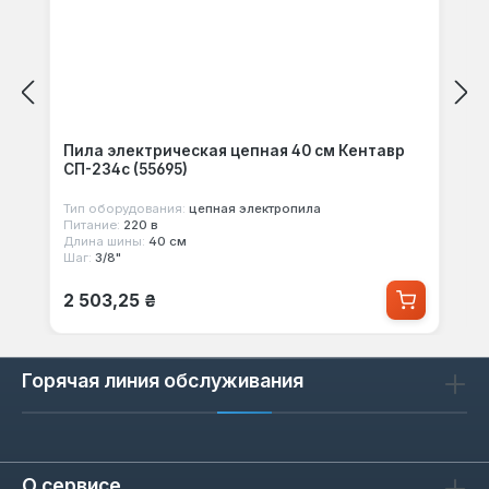
Пила электрическая цепная 40 см Кентавр
СП-234c (55695)
Тип оборудования:
цепная электропила
Питание:
220 в
Длина шины:
40 см
Шаг:
3/8"
Обычная цена:
2 503,25 ₴
Горячая линия обслуживания
О сервисе