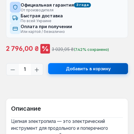
Официальная гарантия
3 года
От производителя
Быстрая доставка
По всей Украине
Оплата при получении
Или картой / безналично
%
Цена продажи:
2 796,00 ₴
Обычная цена:
3 020,05 ₴
(7.42% сохранено)
Количество продукта: введите желаем
Добавить в корзину
Описание
Цепная электропила — это электрический
инструмент для продольного и поперечного