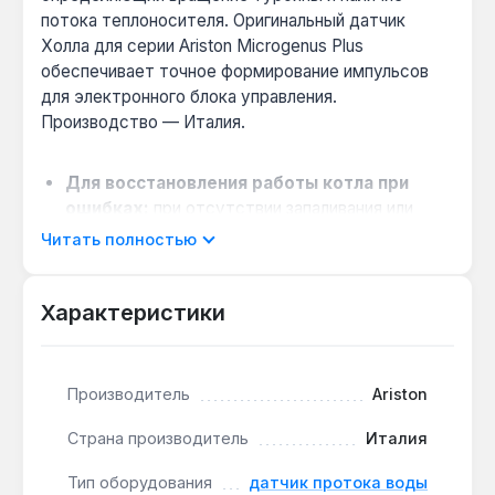
потока теплоносителя. Оригинальный датчик
Холла для серии Ariston Microgenus Plus
обеспечивает точное формирование импульсов
для электронного блока управления.
Производство — Италия.
Для восстановления работы котла при
ошибках:
при отсутствии запаливания или
самовольном закрытии газового клапана замена
Читать полностью
датчика восстанавливает корректный сигнал
протока.
Характеристики
Простая замена без модификации:
стандартное электрическое соединение и
крепление позволяют провести сервисную
замену без изменения системы.
Производитель
Ariston
Совместимость с серией Microgenus Plus:
Страна производитель
Италия
оригинальная деталь гарантирует
стабильность параметров сигнала и
Тип оборудования
датчик протока воды