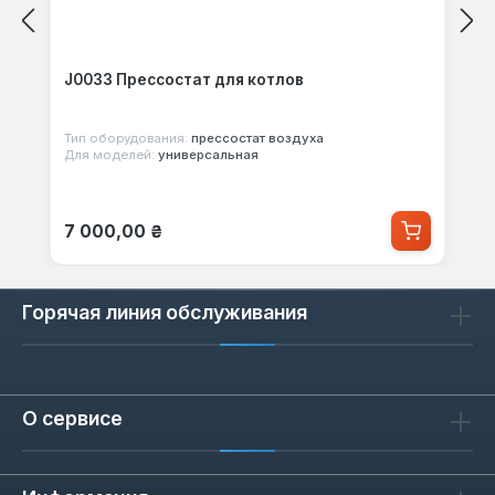
J0033 Прессостат для котлов
Тип оборудования:
прессостат воздуха
Для моделей:
универсальная
Обычная цена:
7 000,00 ₴
Горячая линия обслуживания
О сервисе