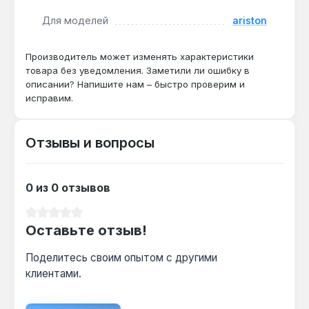
совместимость с прошивкой котла.
Для моделей
ariston
Датчик предназначен для восстановления
работоспособности газовых котлов Ariston серии
Производитель может изменять характеристики
Microgenus Plus при характерных неисправностях:
товара без уведомления. Заметили ли ошибку в
описании? Напишите нам – быстро проверим и
отсутствии запаливания, самовольном закрытии
исправим.
газового клапана или появлении кода ошибки,
связанного с отсутствием сигнала протока. Его
применение актуально для сервисных центров и
Отзывы и вопросы
пользователей, осуществляющих
самостоятельный ремонт оборудования с
соответствующей квалификацией. Гарантия 1 год,
0 из 0 отзывов
доставка по Украине.
Средний рейтинг 0 из 5 звезд
Оставьте отзыв!
Поделитесь своим опытом с другими
клиентами.