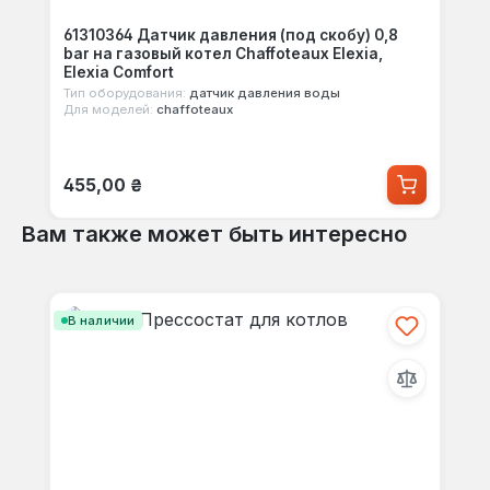
61310364 Датчик давления (под скобу) 0,8
bar на газовый котел Chaffoteaux Elexia,
Elexia Comfort
Тип оборудования:
датчик давления воды
Для моделей:
chaffoteaux
Обычная цена:
455,00 ₴
Вам также может быть интересно
Пропустить галерею продуктов
В наличии