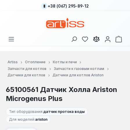
+38 (067) 295-89-12
Перейти к основному содержанию
У вас есть товары
В к
Artiss
Отопление
Котлы и печи
Запчасти для котлов
Запчасти к газовым котлам
Датчики для котлов
Датчики для котлов Ariston
65100561 Датчик Холла Ariston
Microgenus Plus
Тип оборудования:
датчик протока воды
Для моделей:
ariston