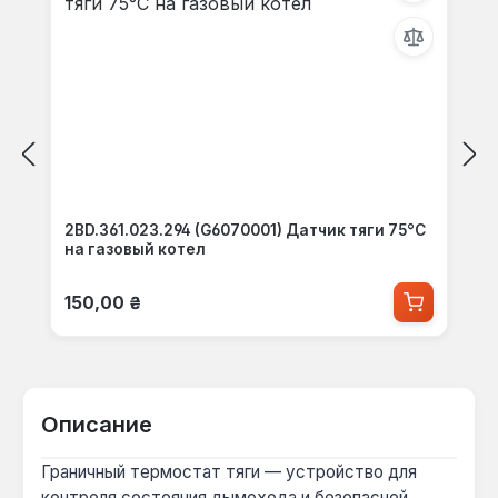
2BD.361.023.294 (G6070001) Датчик тяги 75°C
на газовый котел
Обычная цена:
150,00 ₴
Описание
Граничный термостат тяги — устройство для
контроля состояния дымохода и безопасной