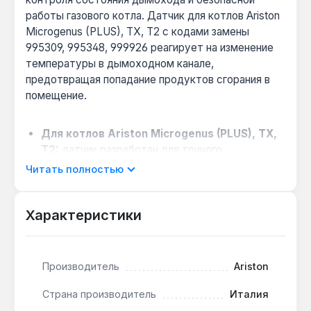
работы газового котла. Датчик для котлов Ariston
Microgenus (PLUS), TX, T2 с кодами замены
995309, 995348, 999926 реагирует на изменение
температуры в дымоходном канале,
предотвращая попадание продуктов сгорания в
помещение.
Для котлов Ariston Microgenus (PLUS), TX,
T2:
датчик разработан для точного
позиционирования и надёжного контакта в
Читать полностью
указанных моделях, что исключает ошибки при
монтаже.
Характеристики
Защита от обратной тяги:
при
недостаточной тяге термостат автоматически
отключает котёл, предотвращая утечку
угарного газа — критично для помещений без
Производитель
Ariston
принудительной вентиляции.
Страна производитель
Италия
Простая замена без демонтажа котла: