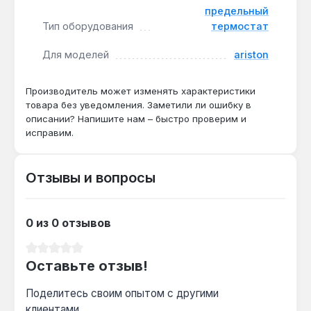
устройство является сменным узлом, что
предельный
позволяет заменить его при плановом ремонте
Тип оборудования
термостат
или при ошибке системы дымоудаления без
разбора сложных блоков.
Для моделей
ariston
Производство — Италия. Гарантия 1 год, доставка
Производитель может изменять характеристики
товара без уведомления. Заметили ли ошибку в
по Украине.
описании? Напишите нам – быстро проверим и
исправим.
Подходит ли для котлов Ariston Clas B?
Нет — датчик совместим только с сериями
Отзывы и вопросы
Microgenus (PLUS), TX, T2, для Clas B
требуется другой артикул.
0 из 0 отзывов
Как проверить исправность датчика?
Средний рейтинг 0 из 5 звезд
Оставьте отзыв!
Измерьте сопротивление мультиметром при
комнатной температуре — исправный
Поделитесь своим опытом с другими
термостат показывает 0 Ом (замкнут), при
клиентами.