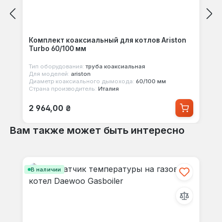
Комплект коаксиальный для котлов Ariston
Turbo 60/100 мм
Тип оборудования:
труба коаксиальная
Для моделей:
ariston
Диаметр коаксиального дымохода:
60/100 мм
Страна производитель:
Италия
Обычная цена:
2 964,00 ₴
Вам также может быть интересно
Пропустить галерею продуктов
В наличии