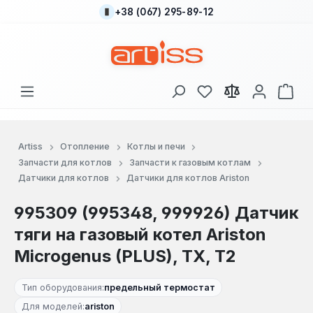
+38 (067) 295-89-12
Перейти к основному содержанию
У вас есть товары
В к
Artiss
Отопление
Котлы и печи
Запчасти для котлов
Запчасти к газовым котлам
Датчики для котлов
Датчики для котлов Ariston
995309 (995348, 999926) Датчик
тяги на газовый котел Ariston
Microgenus (PLUS), TX, T2
Тип оборудования:
предельный термостат
Для моделей:
ariston