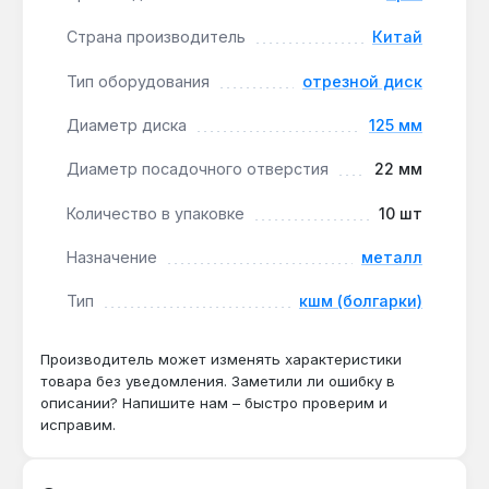
Производство Китай:
абразив на основе
Страна производитель
Китай
оксида алюминия обеспечивает эффективное
резание и достаточную износостойкость для
Тип оборудования
отрезной диск
стандартных операций.
Диаметр диска
125 мм
Диск подходит для резки арматуры, труб,
Диаметр посадочного отверстия
22 мм
профилей и листового металла при ремонтных,
монтажных или слесарных работах. Гарантия 1
Количество в упаковке
10 шт
год, доставка по Украине.
Назначение
металл
Тип
кшм (болгарки)
Подходит ли диск для резки
нержавеющей стали?
Производитель может изменять характеристики
Да — абразив на основе оксида алюминия и
товара без уведомления. Заметили ли ошибку в
толщина 1,6 мм позволяют резать
описании? Напишите нам – быстро проверим и
нержавеющую сталь толщиной до 3 мм без
исправим.
перегрева.