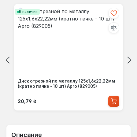
В наличии
Диск отрезной по металлу 125х1,6х22,22мм
(кратно пачке - 10 шт) Apro (829005)
Обычная цена:
20,79 ₴
Описание