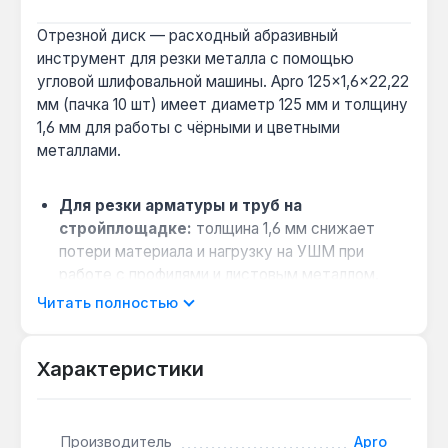
Отрезной диск — расходный абразивный
инструмент для резки металла с помощью
угловой шлифовальной машины. Apro 125×1,6×22,22
мм (пачка 10 шт) имеет диаметр 125 мм и толщину
1,6 мм для работы с чёрными и цветными
металлами.
Для резки арматуры и труб на
стройплощадке:
толщина 1,6 мм снижает
потери материала и нагрузку на УШМ при
работе с профилями и листовым металлом.
Совместимость с большинством УШМ:
Читать полностью
посадочный диаметр 22 мм подходит для
стандартных моделей болгарок, включая
Характеристики
Makita, Bosch и DeWalt.
Экономия при оптовой закупке:
пачка 10 шт
обеспечивает запас для непрерывной работы
Производитель
Apro
на объекте без частых замен.