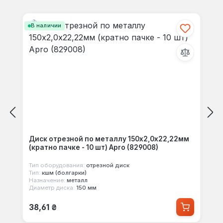
Пропустить галерею продуктов
своими мыслями с другими.
В наличии
Диск отрезной по металлу 150х2,0х22,22мм
(кратно пачке - 10 шт) Apro (829008)
Тип оборудования:
отрезной диск
Тип:
кшм (болгарки)
Назначение:
металл
Диаметр диска:
150 мм
Обычная цена:
38,61 ₴