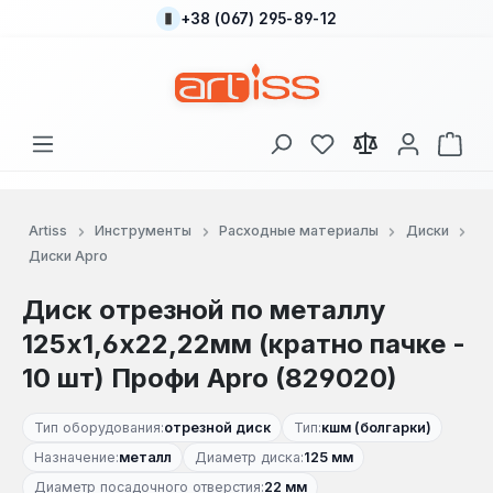
+38 (067) 295-89-12
Перейти к основному содержанию
У вас есть товары
В к
Artiss
Инструменты
Расходные материалы
Диски
Диски Apro
Диск отрезной по металлу
125х1,6х22,22мм (кратно пачке -
10 шт) Профи Apro (829020)
Тип оборудования:
отрезной диск
Тип:
кшм (болгарки)
Назначение:
металл
Диаметр диска:
125 мм
Диаметр посадочного отверстия:
22 мм