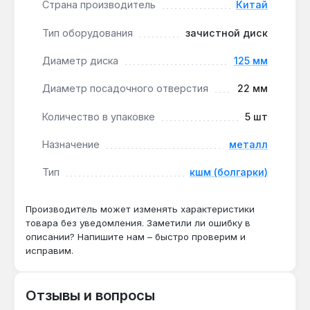
Страна производитель
Китай
поверхности без перерыва на покупку
расходников — удобно для автосервисов и
Тип оборудования
зачистной диск
строительных бригад.
Диаметр диска
125 мм
Диски применяются в авторемонте для зачистки
Диаметр посадочного отверстия
22 мм
кузовных деталей перед сваркой, в
строительстве — для обработки
Количество в упаковке
5 шт
металлоконструкций и сварных швов.
Производство — Китай. Гарантия от
Назначение
металл
производителя, доставка по Украине.
Тип
кшм (болгарки)
Подходит ли для нержавеющей стали?
Производитель может изменять характеристики
товара без уведомления. Заметили ли ошибку в
Да — диск предназначен для металла,
описании? Напишите нам – быстро проверим и
включая нержавейку, при условии
исправим.
использования на УШМ с регулировкой
оборотов до 8000 об/мин.
Отзывы и вопросы