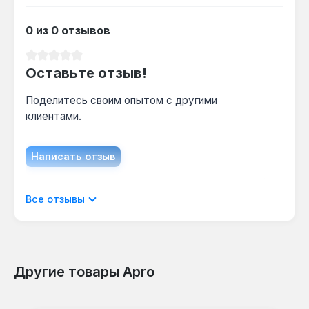
Сколько дисков хватает на один
автомобиль?
0 из 0 отзывов
Для полной зачистки кузова среднего седана
(около 10 м²) достаточно 2-3 дисков из
Средний рейтинг 0 из 5 звезд
Оставьте отзыв!
упаковки 5 шт — остаётся запас на мелкие
работы.
Поделитесь своим опытом с другими
клиентами.
Написать отзыв
Отображать отзывы только на текущем
Все отзывы
языке.
Другие товары Apro
Отзывов не найдено. Делитесь
Пропустить галерею продуктов
своими мыслями с другими.