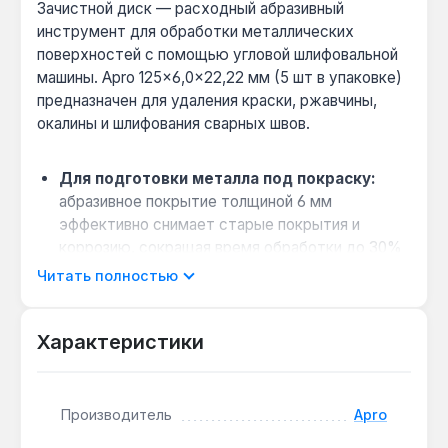
Зачистной диск — расходный абразивный
инструмент для обработки металлических
поверхностей с помощью угловой шлифовальной
машины. Apro 125×6,0×22,22 мм (5 шт в упаковке)
предназначен для удаления краски, ржавчины,
окалины и шлифования сварных швов.
Для подготовки металла под покраску:
абразивное покрытие толщиной 6 мм
эффективно снимает старые покрытия и
коррозию, сокращая время обработки до 30%
по сравнению с ручной зачисткой.
Читать полностью
Совместимость с УШМ:
посадочный
диаметр 22,22 мм подходит для большинства
Характеристики
болгарок с резьбой M14 — установка занимает
менее минуты без дополнительных
переходников.
Производитель
Apro
Оптовая упаковка для мастеров:
5 дисков в
пачке позволяют выполнить зачистку до 15 м²