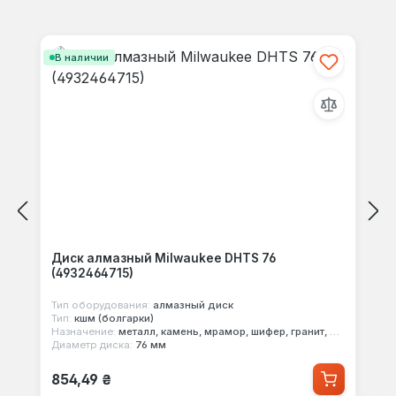
Пропустить галерею продуктов
В наличии
Диск алмазный Milwaukee DHTS 76
(4932464715)
Тип оборудования:
алмазный диск
Тип:
кшм (болгарки)
Назначение:
металл, камень, мрамор, шифер, гранит, черепица, порфир, бетон
Диаметр диска:
76 мм
Обычная цена:
854,49 ₴