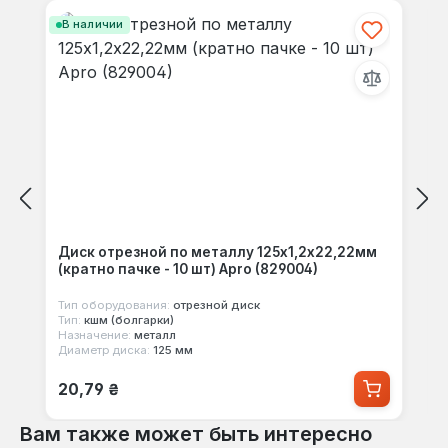
В наличии
Диск отрезной по металлу 125х1,2х22,22мм
(кратно пачке - 10 шт) Apro (829004)
Тип оборудования:
отрезной диск
Тип:
кшм (болгарки)
Назначение:
металл
Диаметр диска:
125 мм
Обычная цена:
20,79 ₴
Вам также может быть интересно