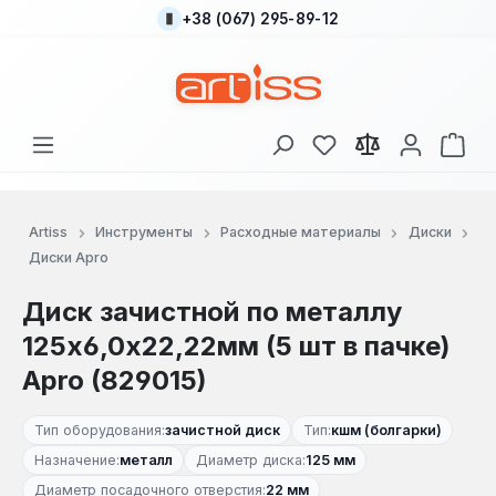
+38 (067) 295-89-12
Перейти к основному содержанию
У вас есть товары
В к
Artiss
Инструменты
Расходные материалы
Диски
Диски Apro
Диск зачистной по металлу
125х6,0х22,22мм (5 шт в пачке)
Apro (829015)
Тип оборудования:
зачистной диск
Тип:
кшм (болгарки)
Назначение:
металл
Диаметр диска:
125 мм
Диаметр посадочного отверстия:
22 мм