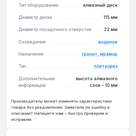
Круг Distar Marble используется на плиткорезах
Тип оборудования
алмазный диск
для раскроя плит, изготовления столешниц,
Диаметр диска
115 мм
подоконников и других изделий. Он подходит для
профессионального применения в мастерских по
Диаметр посадочного отверстия
22 мм
обработке камня и для точных работ при
ремонте. Производство — Украина. Гарантия 1
Охлаждение
водяное
год, доставка по Украине.
Назначение
гранит
,
мрамор
Тип
плиткорез
Подходит ли для резки гранита?
Нет — круг предназначен для мрамора и
Дополнительная
высота алмазного
травертина, для гранита требуется другой
информация
слоя - 10 мм
тип алмазного напыления.
Производитель может изменять характеристики
товара без уведомления. Заметили ли ошибку в
Какой ресурс работы при водяном
описании? Напишите нам – быстро проверим и
охлаждении?
исправим.
При водяном охлаждении ресурс
увеличивается в 2-3 раза по сравнению с