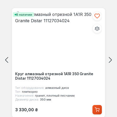
Отзывов не найдено. Делитесь
Пропустить галерею продуктов
своими мыслями с другими.
В наличии
Круг алмазный отрезной 1A1R 350 Granite
Distar 11127034024
Тип оборудования:
алмазный диск
Тип:
плиткорез
Назначение:
гранит, плотный песчаник
Диаметр диска:
350 мм
Обычная цена:
3 330,00 ₴