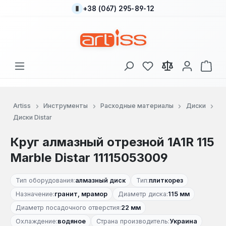
+38 (067) 295-89-12
Перейти к основному содержанию
У вас есть товары
В к
Artiss
Инструменты
Расходные материалы
Диски
Диски Distar
Круг алмазный отрезной 1A1R 115
Marble Distar 11115053009
Тип оборудования:
алмазный диск
Тип:
плиткорез
Назначение:
гранит, мрамор
Диаметр диска:
115 мм
Диаметр посадочного отверстия:
22 мм
Охлаждение:
водяное
Страна производитель:
Украина