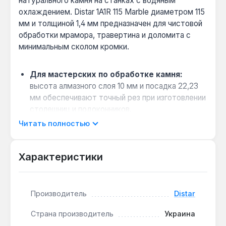
натурального камня на станках с водяным
охлаждением. Distar 1A1R 115 Marble диаметром 115
мм и толщиной 1,4 мм предназначен для чистовой
обработки мрамора, травертина и доломита с
минимальным сколом кромки.
Для мастерских по обработке камня:
высота алмазного слоя 10 мм и посадка 22,23
мм обеспечивают точный рез при изготовлении
столешниц и подоконников.
Совместимость с плиткорезами:
посадка 22
Читать полностью
мм подходит для большинства
профессиональных станков с водяным
Характеристики
охлаждением.
Специализированное напыление:
алмазное
покрытие разработано именно для мягких
Производитель
Distar
видов природного камня — мрамора и
травертина.
Страна производитель
Украина