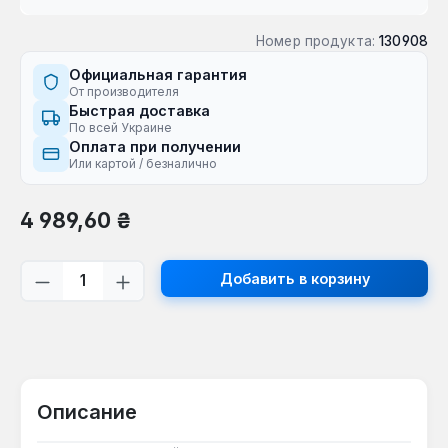
Номер продукта:
130908
Официальная гарантия
От производителя
Быстрая доставка
По всей Украине
Оплата при получении
Или картой / безналично
Обычная цена:
4 989,60 ₴
Количество продукта: введите желаем
Добавить в корзину
Описание