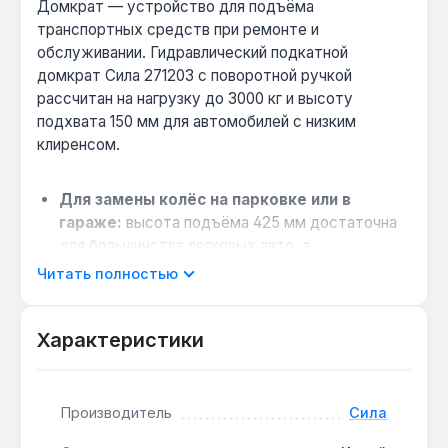
Домкрат — устройство для подъёма
транспортных средств при ремонте и
обслуживании. Гидравлический подкатной
домкрат Сила 271203 с поворотной ручкой
рассчитан на нагрузку до 3000 кг и высоту
подхвата 150 мм для автомобилей с низким
клиренсом.
Для замены колёс на парковке или в
гараже:
высота подъёма 425 мм достаточна
для большинства легковых авто, а
гидравлический привод обеспечивает плавный
Читать полностью
подъём без рывков.
При работе с низким автомобилем:
Характеристики
минимальная высота подхвата 150 мм
позволяет подводить домкрат под машины с
клиренсом до 140 мм, что актуально для
спортивных моделей.
Производитель
Сила
Для маневрирования в ограниченном