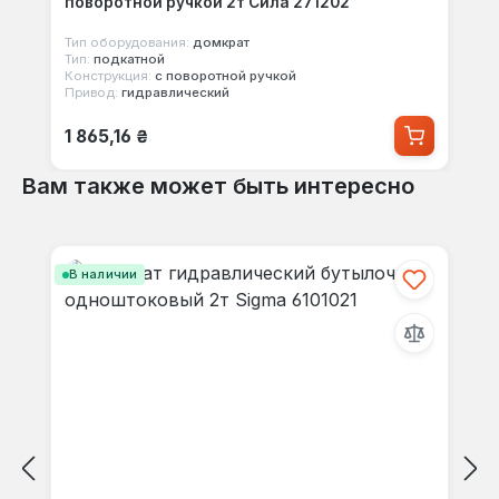
поворотной ручкой 2т Сила 271202
Тип оборудования:
домкрат
Тип:
подкатной
Конструкция:
с поворотной ручкой
Привод:
гидравлический
Обычная цена:
1 865,16 ₴
Вам также может быть интересно
Пропустить галерею продуктов
В наличии