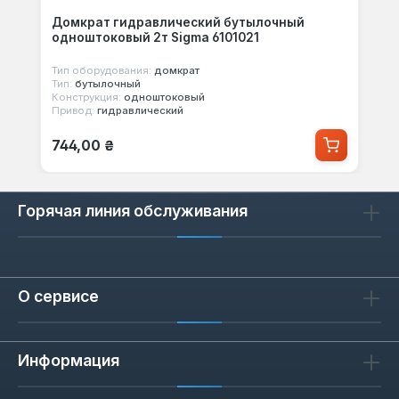
Домкрат гидравлический бутылочный
одноштоковый 2т Sigma 6101021
Тип оборудования:
домкрат
Тип:
бутылочный
Конструкция:
одноштоковый
Привод:
гидравлический
Обычная цена:
744,00 ₴
Горячая линия обслуживания
О сервисе
Информация