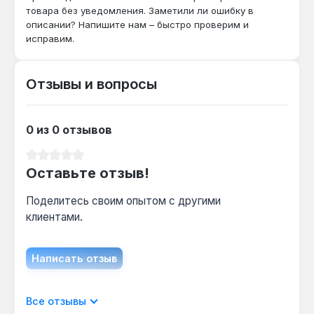
товара без уведомления. Заметили ли ошибку в
описании? Напишите нам – быстро проверим и
исправим.
Подходит ли для автомобилей с
клиренсом 130 мм?
Да — высота подхвата 150 мм позволяет
Отзывы и вопросы
подводить домкрат под машины с дорожным
просветом от 140 мм, что покрывает
большинство легковых авто.
0 из 0 отзывов
Средний рейтинг 0 из 5 звезд
Оставьте отзыв!
Как часто нужно обслуживать
гидравлику?
Поделитесь своим опытом с другими
Рекомендуется проверять уровень масла в
клиентами.
гидросистеме раз в 6 месяцев при
интенсивной эксплуатации — это продлевает
срок службы механизма.
Написать отзыв
Отображать отзывы только на текущем
Все отзывы