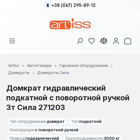
+38 (067) 295-89-12
Перейти к основному содержанию
У вас есть товары
В к
Artiss
Автотовары
Гаражное оборудование
Домкраты
Домкраты Сила
Домкрат гидравлический
подкатной с поворотной ручкой
3т Сила 271203
Тип оборудования:
домкрат
Тип:
подкатной
Конструкция:
с поворотной ручкой
Привод:
гидравлический
Грузоподъемность:
3000 кг