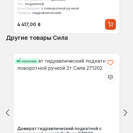
Тип:
подкатной
Конструкция:
с поворотной ручкой
Привод:
гидравлический
Обычная цена:
4 417,00 ₴
Другие товары Сила
Пропустить галерею продуктов
В наличии
Домкрат гидравлический подкатной с