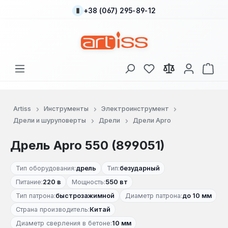
+38 (067) 295-89-12
Перейти к основному содержанию
У вас есть товары
В к
Artiss
Инструменты
Электроинструмент
Дрели и шуруповерты
Дрели
Дрели Apro
Дрель Apro 550 (899051)
Тип оборудования:
дрель
Тип:
безударный
Питание:
220 в
Мощность:
550 вт
Тип патрона:
быстрозажимной
Диаметр патрона:
до 10 мм
Страна производитель:
Китай
Диаметр сверления в бетоне:
10 мм