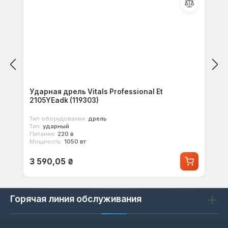
Ударная дрель Vitals Professional Et
2105YEadk (119303)
Тип оборудования:
дрель
Тип:
ударный
Питание:
220 в
Мощность:
1050 вт
Обычная цена:
3 590,05 ₴
Горячая линия обслуживания