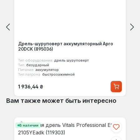
Дрель-шуруповерт аккумуляторный Apro
20DCK (895036)
Тип оборудования:
дрель шуруповерт
Тип:
безударный
Питание:
аккумулятор
Тип патрона:
быстрозажимной
Обычная цена:
1 936,44 ₴
Вам также может быть интересно
Пропустить галерею продуктов
В наличии