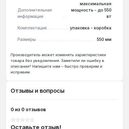
максимальная
использовании сверла с твердосплавным
Дополнительная
мощность - до 550
наконечником.
информация
вт
Комплектация
упаковка - коробка
Какой диаметр сверла подходит для
патрона?
Размеры
550 мм
Быстрозажимной патрон рассчитан на
хвостовики от 0.8 до 10 мм, что покрывает
Производитель может изменять характеристики
большинство стандартных свёрл для
товара без уведомления. Заметили ли ошибку в
бытовых задач.
описании? Напишите нам – быстро проверим и
исправим.
Отзывы и вопросы
0 из 0 отзывов
Средний рейтинг 0 из 5 звезд
Оставьте отзыв!