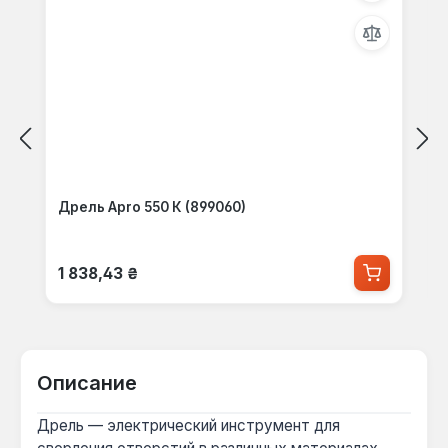
Дрель Apro 550 К (899060)
Обычная цена:
1 838,43 ₴
Описание
Дрель — электрический инструмент для