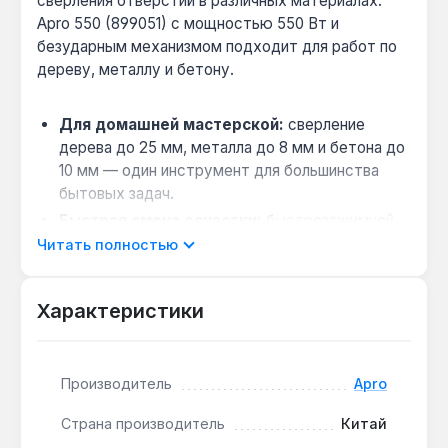
сверления отверстий в различных материалах.
Apro 550 (899051) с мощностью 550 Вт и
безударным механизмом подходит для работ по
дереву, металлу и бетону.
Для домашней мастерской:
сверление
дерева до 25 мм, металла до 8 мм и бетона до
10 мм — один инструмент для большинства
бытовых задач.
Быстрая смена оснастки:
быстрозажимной
патрон до 10 мм позволяет менять сверла без
Читать полностью
ключа, экономя время при частой смене
диаметра.
Характеристики
Регулировка скорости под материал:
плавная регулировка до 3200 об/мин даёт
возможность сверлить пластик на малых
Производитель
Apro
оборотах и бетон на максимальных.
Работа без ударной нагрузки:
безударный
Страна производитель
Китай
тип подходит для точного сверления