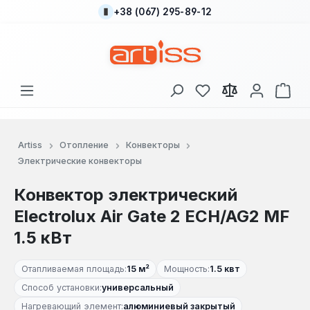
+38 (067) 295-89-12
Перейти к основному содержанию
У вас есть товары
В к
Artiss
Отопление
Конвекторы
Электрические конвекторы
Конвектор электрический
Electrolux Air Gate 2 ECH/AG2 MF
1.5 кВт
Отапливаемая площадь:
15 м²
Мощность:
1.5 квт
Способ установки:
универсальный
Нагревающий элемент:
алюминиевый закрытый