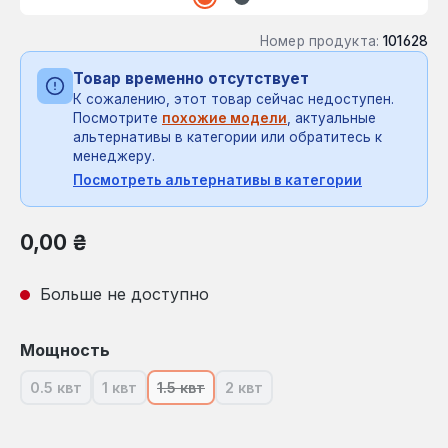
Номер продукта:
101628
Товар временно отсутствует
К сожалению, этот товар сейчас недоступен.
Посмотрите
похожие модели
, актуальные
альтернативы в категории или обратитесь к
менеджеру.
Посмотреть альтернативы в категории
Обычная цена:
0,00 ₴
Больше не доступно
Выберите
Мощность
0.5 квт
1 квт
1.5 квт
2 квт
(В настоящее время эта опция недоступна.)
(В настоящее время эта опция недоступна.)
(В настоящее время эта опция недосту
(В настоящее время эта опция