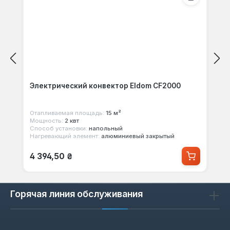
Электрический конвектор Eldom CF2000
Отапливаемая площадь:
15 м²
Мощность:
2 квт
Способ установки:
напольный
Нагревающий элемент:
алюминиевый закрытый
Обычная цена:
4 394,50 ₴
Горячая линия обслуживания