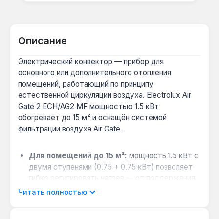
Описание
Электрический конвектор — прибор для
основного или дополнительного отопления
помещений, работающий по принципу
естественной циркуляции воздуха. Electrolux Air
Gate 2 ECH/AG2 MF мощностью 1.5 кВт
обогревает до 15 м² и оснащён системой
фильтрации воздуха Air Gate.
Для помещений до 15 м²:
мощность 1.5 кВт с
двумя ступенями (0.75 + 0.75 кВт) позволяет
гибко регулировать нагрев — от поддержания
температуры в спальне до быстрого прогрева
Читать полностью
гостиной.
Когда важен чистый воздух:
встроенный