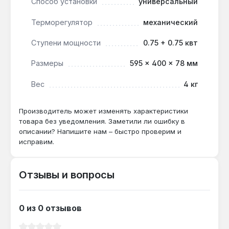
Способ установки
универсальный
требуется быстрый нагрев и поддержание
Терморегулятор
механический
чистоты воздуха. Производство — Швеция.
Гарантия 1 год, доставка по Украине.
Ступени мощности
0.75 + 0.75 квт
Размеры
595 × 400 × 78 мм
Подходит ли для ванной комнаты?
Да — класс защиты IP24 и защита от
Вес
4 кг
перегрева позволяют безопасно
использовать конвектор в помещениях с
Производитель может изменять характеристики
повышенной влажностью.
товара без уведомления. Заметили ли ошибку в
описании? Напишите нам – быстро проверим и
исправим.
Как часто менять фильтр Air Gate?
Антибактериальный фильтр рассчитан на
Отзывы и вопросы
весь срок службы прибора — до 25 лет, при
условии регулярной очистки от пыли
пылесосом раз в 2-3 месяца.
0 из 0 отзывов