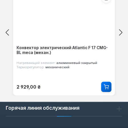
Неудовлетворительно (0)
0%
Оставьте отзыв!
Конвектор электрический Atlantic F 17 CMG-
Поделитесь своим опытом с другими
BL meca (механ.)
клиентами.
Нагревающий элемент:
алюминиевый закрытый
Терморегулятор:
механический
Написать отзыв
Обычная цена:
2 929,00 ₴
Отображать отзывы только на текущем
языке.
Горячая линия обслуживания
Сортировать по