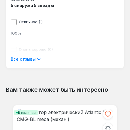
Средний рейтинг 5 из 5 звезд
температурой до 60 °C позволяют
5 снаружи 5 звезды
круглосуточную работу без присмотра.
Отличное (1)
100%
Очень хорошо (0)
Все отзывы
0%
Хорошо (0)
0%
Вам также может быть интересно
Пропустить галерею продуктов
Приемлемый (0)
В наличии
0%