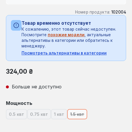
Номер продукта:
102004
Товар временно отсутствует
К сожалению, этот товар сейчас недоступен.
Посмотрите
похожие модели
, актуальные
альтернативы в категории или обратитесь к
менеджеру.
Посмотреть альтернативы в категории
Обычная цена:
324,00 ₴
Больше не доступно
Выберите
Мощность
0.5 квт
0.75 квт
1 квт
1.5 квт
(В настоящее время эта опция недоступна.)
(В настоящее время эта опция недоступна.)
(В настоящее время эта опция недос
(В настоящее время эта оп