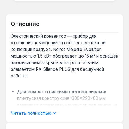
Описание
Электрический конвектор — прибор для
отопления помещений за счёт естественной
конвекции воздуха. Noirot Melodie Evolution
мощностью 1.5 кВт обогревает до 15 м² и оснащён
алюминиевым закрытым нагревательным
элементом RX-Silence PLUS для бесшумной
работы.
Для комнат с низкими подоконниками:
плинтусная конструкция 1300×220×80 мм
позволяет установить конвектор под окном, не
нарушая интерьер, и обеспечивает
Читать полностью
равномерный прогрев.
Точность поддержания температуры: