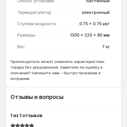
Способ установки
настенный
Конвектор подходит для основного обогрева
Терморегулятор
электронный
жилых комнат площадью до 15 м², а также для
дополнительного отопления ванных, офисов или
Ступени мощности
0.75 + 0.75 квт
гаражей. Производство — Франция. Гарантия 6
лет, доставка по Украине.
Размеры
1300 × 220 × 80 мм
Вес
7 кг
Подходит ли для помещений с высокими
потолками (более 3 м)?
Производитель может изменять характеристики
Да — мощность 1.5 кВт и площадь обогрева
товара без уведомления. Заметили ли ошибку в
15 м² рассчитаны на стандартную высоту
описании? Напишите нам – быстро проверим и
исправим.
потолков до 2.7 м; для более высоких
помещений потребуется конвектор большей
мощности.
Отзывы и вопросы
Можно ли оставлять включённым на
1 из 1 отзывов
ночь?
Да — II класс электрозащиты и корпус с