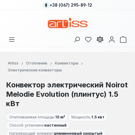
+38 (067) 295-89-12
Перейти к основному содержанию
У вас есть товары
В к
Artiss
Отопление
Конвекторы
Электрические конвекторы
Конвектор электрический Noirot
Melodie Evolution (плинтус) 1.5
кВт
Отапливаемая площадь:
15 м²
Мощность:
1.5 квт
Способ установки:
настенный
Нагревающий элемент:
алюминиевый закрытый