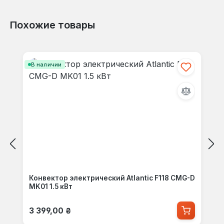
Похожие товары
Пропустить галерею продуктов
В наличии
Конвектор электрический Atlantic F118 CMG-D
MK01 1.5 кВт
Обычная цена:
3 399,00 ₴