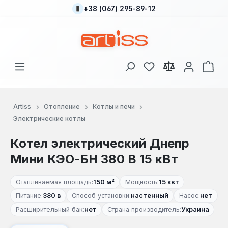
+38 (067) 295-89-12
Перейти к основному содержанию
У вас есть товары
В к
Artiss
Отопление
Котлы и печи
Электрические котлы
Котел электрический Днепр
Мини КЭО-БН 380 В 15 кВт
Отапливаемая площадь:
150 м²
Мощность:
15 квт
Питание:
380 в
Способ установки:
настенный
Насос:
нет
Расширительный бак:
нет
Страна производитель:
Украина