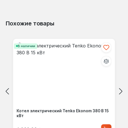
Похожие товары
Пропустить галерею продуктов
В наличии
Котел электрический Tenko Ekonom 380 В 15
кВт
Обычная цена: