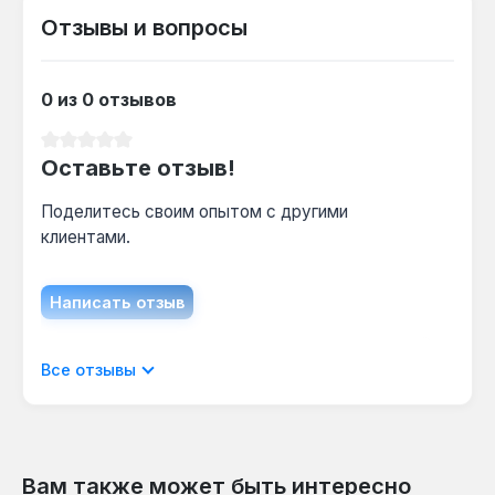
инерционность.
Отзывы и вопросы
Можно ли подключить к однофазной сети
220 В?
0 из 0 отзывов
Нет — питание 380 В (три фазы) обязательно
Средний рейтинг 0 из 5 звезд
для работы ТЭНов суммарной мощностью 15
Оставьте отзыв!
кВт, подключение к 220 В вызовет
перегрузку.
Поделитесь своим опытом с другими
клиентами.
Написать отзыв
Отображать отзывы только на текущем
Все отзывы
языке.
Вам также может быть интересно