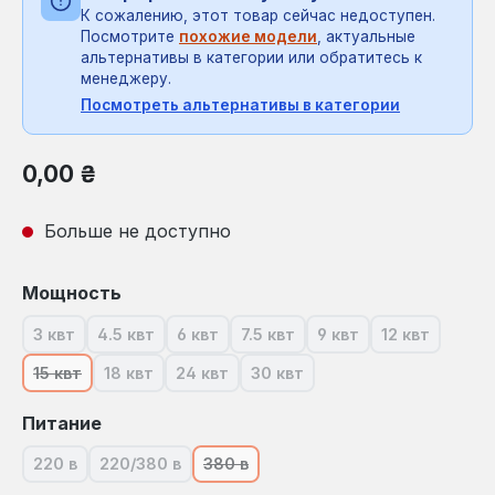
К сожалению, этот товар сейчас недоступен.
Посмотрите
похожие модели
, актуальные
альтернативы в категории или обратитесь к
менеджеру.
Посмотреть альтернативы в категории
Обычная цена:
0,00 ₴
Больше не доступно
Выберите
Мощность
3 квт
4.5 квт
6 квт
7.5 квт
9 квт
12 квт
(В настоящее время эта опция недоступна.)
(В настоящее время эта опция недоступна.)
(В настоящее время эта опция недоступ
(В настоящее время эта опция
(В настоящее время 
(В настояще
15 квт
18 квт
24 квт
30 квт
(В настоящее время эта опция недоступна.)
(В настоящее время эта опция недоступна.)
(В настоящее время эта опция недосту
(В настоящее время эта опци
Выберите
Питание
220 в
220/380 в
380 в
(В настоящее время эта опция недоступна.)
(В настоящее время эта опция недоступна.)
(В настоящее время эта опция недо