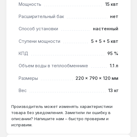
(габариты 220×790×120 мм, вес 13 кг) позволяет
Мощность
15 квт
разместить его в технических нишах.
Расширительный бак
нет
Производство — Украина. Гарантия 1 год,
доставка по Украине.
Способ установки
настенный
Ступени мощности
5 + 5 + 5 квт
Подходит ли для системы с естественной
циркуляцией?
КПД
95 %
Да — отсутствие встроенного насоса
Объем воды в теплообменнике
1.1 л
позволяет использовать котел в
гравитационных системах, где циркуляция
Размеры
220 × 790 × 120 мм
обеспечивается разницей плотности
теплоносителя.
Вес
13 кг
Производитель может изменять характеристики
Какой объем теплоносителя в котле?
товара без уведомления. Заметили ли ошибку в
Объем воды в теплообменнике 1.1 л —
описании? Напишите нам – быстро проверим и
минимальное количество теплоносителя
исправим.
ускоряет нагрев системы и снижает