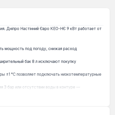
ия. Дніпро Настінний Євро КЕО-НЄ 9 кВт работает от
ть мощность под погоду, снижая расход
ширительный бак 8 л исключают покупку
ры ±1 °C позволяет подключать низкотемпературные
я 3 бар или отсутствии воды в контуре —
держивают скачки до 400 В без сбоев, что