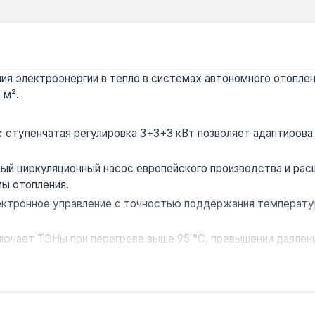
я электроэнергии в тепло в системах автономного отоплен
 м².
:
ступенчатая регулировка 3+3+3 кВт позволяет адаптирова
ый циркуляционный насос европейского производства и рас
ы отопления.
ктронное управление с точностью поддержания температу
ючает ТЭНы при перегреве выше 95 °C, превышении давлени
ия:
модульные контакторы ETI Elektroelement (Словения) вы