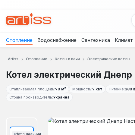
рейти к основному содержанию
Перейти к поиску
Перейти к основной навигации
Отопление
Водоснабжение
Сантехника
Климат
Artiss
Отопление
Котлы и печи
Электрические котлы
Котел электрический Днепр 
Отапливаемая площадь:
90 м²
Мощность:
9 квт
Питание:
380 
Страна производитель:
Украина
Пропустить галерею изображений
Нет в наличии