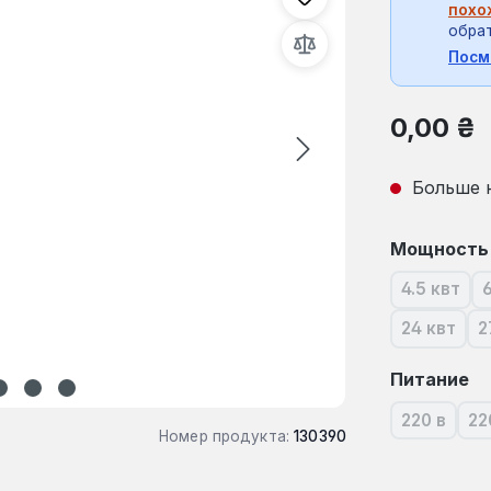
похо
обрат
Посм
Обычная це
0,00 ₴
Больше 
Выберите
Мощность
4.5 квт
(В наст
24 квт
2
(В наст
Выберите
Питание
220 в
22
(В насто
Номер продукта:
130390