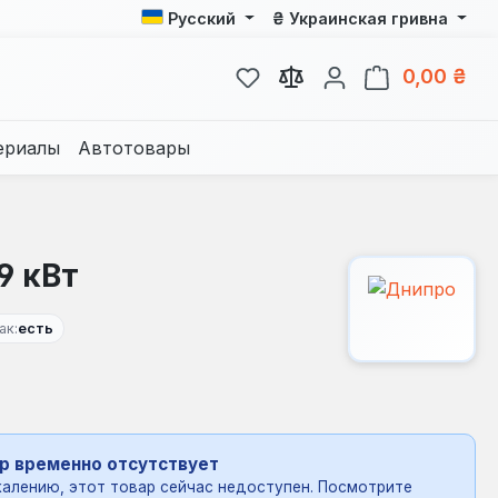
₴
Русский
Украинская гривна
У вас есть товары из спис
В к
0,00 ₴
ериалы
Автотовары
9 кВт
ак:
есть
р временно отсутствует
алению, этот товар сейчас недоступен. Посмотрите