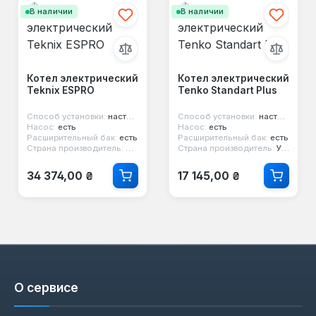
В наличии
В наличии
Котел электрический
Котел электрический
Teknix ESPRO
Tenko Standart Plus
Способ установки:
настенный
Способ установки:
настенный
Насос:
есть
Насос:
есть
Расширительный бак:
есть
Расширительный бак:
есть
Страна производитель:
Венгрия
Страна производитель:
Украина
Обычная цена:
Обычная цена:
34 374,00 ₴
17 145,00 ₴
О сервисе