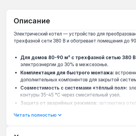
Описание
Электрический котел — устройство для преобразовани
трехфазной сети 380 В и обогревает помещения до 90
Для домов 80-90 м² с трехфазной сетью 380 В
электроэнергии до 30% в межсезонье.
Комплектация для быстрого монтажа:
встроенн
дополнительных компонентов для закрытой систем
Совместимость с системами «тёплый пол»:
эле
контуры 35-45 °C через смесительный узел.
Защита от аварийных режимов:
автоматика откл
безопасность для круглосуточной работы.
Читать полностью
Для регионов с частыми перепадами напряжен
продлевает срок службы нагревателей.