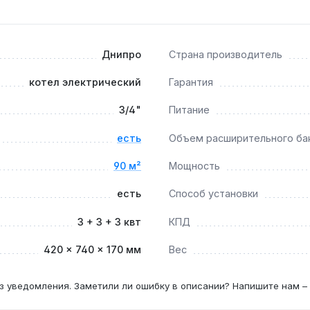
частных домов или офисов площадью до 90 м² с трёхфазной
до 90 °C. Производство — Украина. Гарантия 1 год, доставк
Днипро
Страна производитель
ами 3 м?
котел электрический
Гарантия
ев объёма до 270 м³ (90 м² × 3 м) при стандартных теплоп
3/4"
Питание
есть
Объем расширительного ба
 380 В?
я линия с автоматом не менее 16 А и сечением кабеля 2.5 м
90 м²
Мощность
есть
Способ установки
бак 8 л?
3 + 3 + 3 квт
КПД
 рекомендуется раз в год перед отопительным сезоном — пр
420 × 740 × 170 мм
Вес
з уведомления. Заметили ли ошибку в описании? Напишите нам –