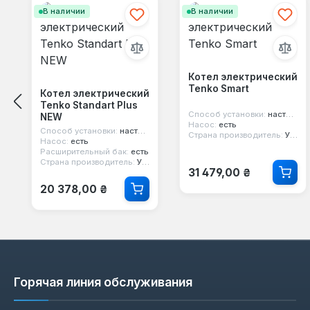
В наличии
В наличии
Котел электрический
Tenko Smart
Котел электрический
Tenko Standart Plus
Способ установки:
настенный
NEW
Насос:
есть
Способ установки:
настенный
Страна производитель:
Украина
Насос:
есть
Расширительный бак:
есть
Страна производитель:
Украина
Обычная цена:
31 479,00 ₴
Обычная цена:
20 378,00 ₴
Горячая линия обслуживания