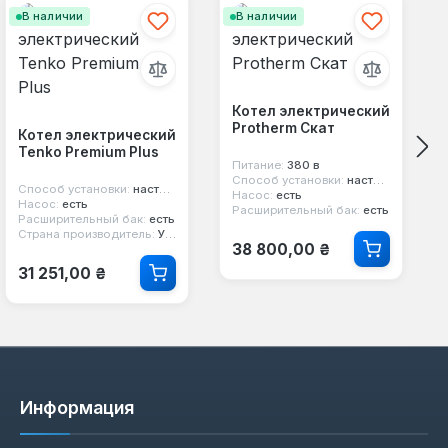
В наличии
В наличии
Котел электрический
Protherm Скат
Котел электрический
Tenko Premium Plus
Питание:
380 в
Способ установки:
настенный
Способ установки:
настенный
Насос:
есть
Насос:
есть
Расширительный бак:
есть
Расширительный бак:
есть
Страна производитель:
Украина
Обычная цена:
38 800,00 ₴
Обычная цена:
31 251,00 ₴
Информация