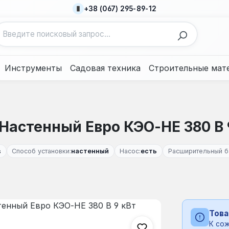
+38 (067) 295-89-12
Инструменты
Садовая техника
Строительные мат
Настенный Евро КЭО-НЕ 380 В 
в
Способ установки:
настенный
Насос:
есть
Расширительный б
Това
К сож