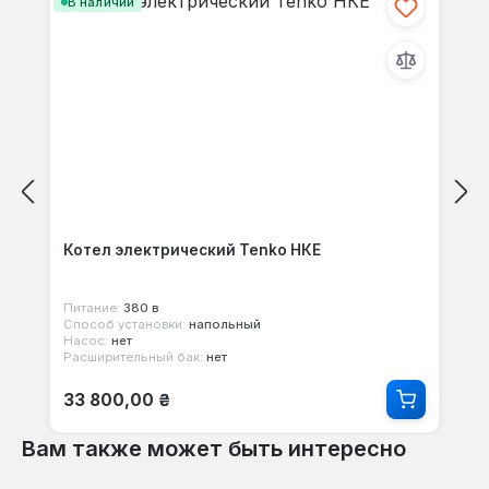
В наличии
Котел электрический Tenko НКЕ
Питание:
380 в
Способ установки:
напольный
Насос:
нет
Расширительный бак:
нет
Обычная цена:
33 800,00 ₴
Вам также может быть интересно