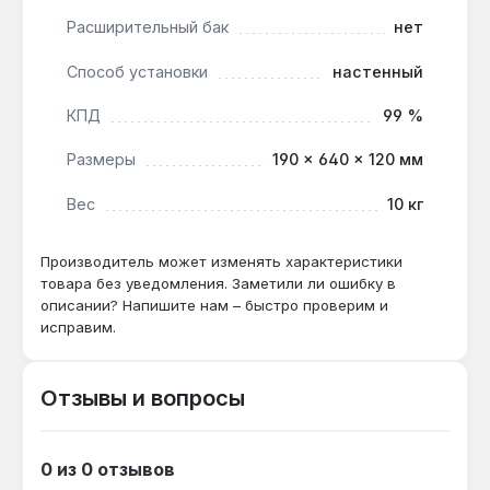
Расширительный бак
нет
Tenko Ekonom 12 кВт подходит для основного
Способ установки
настенный
отопления квартир, частных домов и офисов до
120 м², а также как резервный источник тепла в
КПД
99 %
комбинации с твердотопливным котлом.
Производство — Украина. Гарантия 2 года,
Размеры
190 × 640 × 120 мм
доставка по Украине.
Вес
10 кг
Подходит ли для помещений с высокими
Производитель может изменять характеристики
потолками (3 м и более)?
товара без уведомления. Заметили ли ошибку в
описании? Напишите нам – быстро проверим и
Да — КПД 99% и мощность 12 кВт
исправим.
обеспечивают обогрев до 120 м² даже при
высоте потолков 3-3,5 м, но потребуется
расчет теплопотерь для точной настройки.
Отзывы и вопросы
Можно ли подключить бойлер косвенного
0 из 0 отзывов
нагрева?