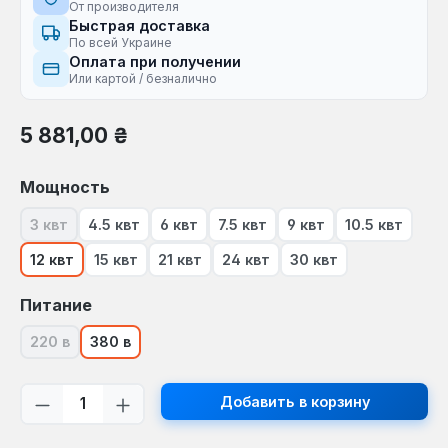
От производителя
Быстрая доставка
По всей Украине
Оплата при получении
Или картой / безналично
Обычная цена:
5 881,00 ₴
Выберите
Мощность
3 квт
4.5 квт
6 квт
7.5 квт
9 квт
10.5 квт
(В настоящее время эта опция недоступна.)
12 квт
15 квт
21 квт
24 квт
30 квт
Выберите
Питание
220 в
380 в
(В настоящее время эта опция недоступна.)
Количество продукта: введите желаем
Добавить в корзину