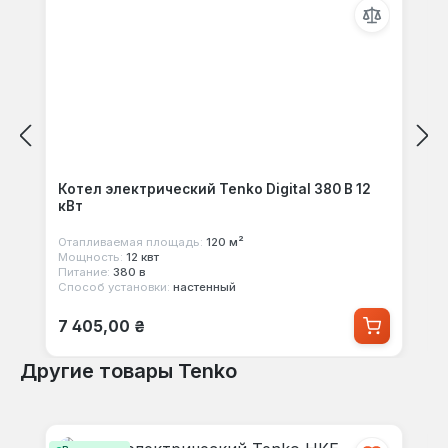
Котел электрический Tenko Digital 380 В 12
кВт
Отапливаемая площадь:
120 м²
Мощность:
12 квт
Питание:
380 в
Способ установки:
настенный
Обычная цена:
7 405,00 ₴
Другие товары Tenko
Пропустить галерею продуктов