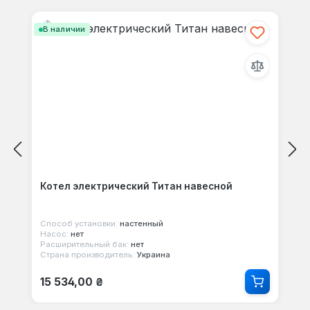
Пропустить галерею продуктов
В наличии
Котел электрический Титан навесной
Способ установки:
настенный
Насос:
нет
Расширительный бак:
нет
Страна производитель:
Украина
Обычная цена:
15 534,00 ₴