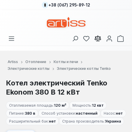
+38 (067) 295-89-12
Перейти к основному содержанию
У вас есть товары
В к
Artiss
Отопление
Котлы и печи
Электрические котлы
Электрические котлы Tenko
Котел электрический Tenko
Ekonom 380 В 12 кВт
Отапливаемая площадь:
120 м²
Мощность:
12 квт
Питание:
380 в
Способ установки:
настенный
Насос:
нет
Расширительный бак:
нет
Страна производитель:
Украина