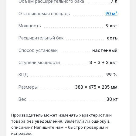
Объем расширительного бака
7 л
местным условиям электросетей и климату,
гарантия 2 года.
Отапливаемая площадь
90 м²
Мощность
9 квт
Котёл подходит для отопления частных домов,
квартир, офисов или небольших коммерческих
Расширительный бак
есть
помещений площадью до 90 м². Может работать
как основной источник тепла или в комбинации с
Способ установки
настенный
другими системами. Подключение комнатного
термостата или программатора позволяет
Ступени мощности
3 + 3 + 3 квт
автоматизировать поддержание температуры.
КПД
99 %
Размеры
383 × 675 × 235 мм
Подходит ли для дома 100 м²?
Да — мощность 9 кВт и КПД 99%
Вес
30 кг
обеспечивают обогрев до 90 м², для 100 м²
потребуется модель 12 кВт или утепление
Производитель может изменять характеристики
помещений.
товара без уведомления. Заметили ли ошибку в
описании? Напишите нам – быстро проверим и
исправим.