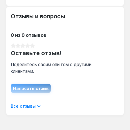
Можно ли установить без насоса?
Нет — встроенный насос Grundfos
Отзывы и вопросы
обязателен для циркуляции, но он уже в
комплекте, докупать не нужно.
0 из 0 отзывов
Как часто обслуживать?
Средний рейтинг 0 из 5 звезд
Раз в год проверяйте давление в
Оставьте отзыв!
расширительном баке 7 л и чистите фильтры
— это продлевает срок службы.
Поделитесь своим опытом с другими
клиентами.
Гарантия 2 года, доставка по Украине.
Написать отзыв
Отображать отзывы только на текущем
Все отзывы
языке.