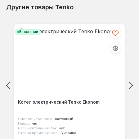
Другие товары Tenko
Отзывов не найдено. Делитесь
Пропустить галерею продуктов
своими мыслями с другими.
В наличии
Котел электрический Tenko Ekonom
Способ установки:
настенный
Насос:
нет
Расширительный бак:
нет
Страна производитель:
Украина