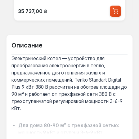
Обычная цена:
35 737,00 ₴
Описание
Электрический котел — устройство для
преобразования электроэнергии в тепло,
предназначенное для отопления жилых и
коммерческих помещений. Tenko Standart Digital
Plus 9 кВт 380 В рассчитан на обогрев площади до
90 м² и работает от трехфазной сети 380 В с
трехступенчатой регулировкой мощности 3-6-9
кВт.
Для дома 80-90 м² с трехфазной сетью:
мощность 9 кВт и ступени 3-6-9 кВт