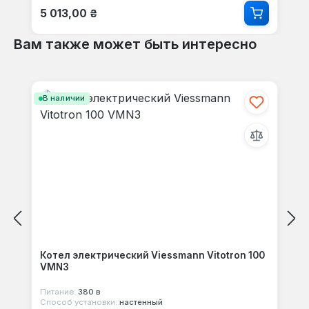
Обычная цена:
5 013,00 ₴
Вам также может быть интересно
Пропустить галерею продуктов
В наличии
Котел электрический Viessmann Vitotron 100
VMN3
Питание:
380 в
Способ установки:
настенный