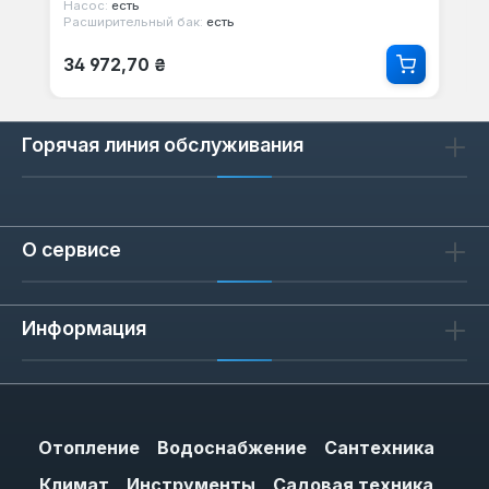
Насос:
есть
Расширительный бак:
есть
Обычная цена:
34 972,70 ₴
Горячая линия обслуживания
О сервисе
Информация
Отопление
Водоснабжение
Сантехника
Климат
Инструменты
Садовая техника