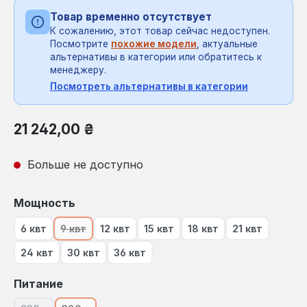
Товар временно отсутствует
К сожалению, этот товар сейчас недоступен.
Посмотрите
похожие модели
, актуальные
альтернативы в категории или обратитесь к
менеджеру.
Посмотреть альтернативы в категории
Обычная цена:
21 242,00 ₴
Больше не доступно
Выберите
Мощность
6 квт
9 квт
12 квт
15 квт
18 квт
21 квт
(В настоящее время эта опция недоступна.)
24 квт
30 квт
36 квт
Выберите
Питание