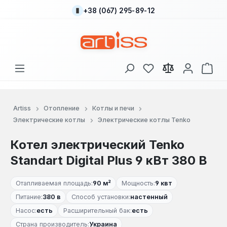
+38 (067) 295-89-12
Перейти к основному содержанию
У вас есть товары
В к
Artiss
Отопление
Котлы и печи
Электрические котлы
Электрические котлы Tenko
Котел электрический Tenko
Standart Digital Plus 9 кВт 380 В
Отапливаемая площадь:
90 м²
Мощность:
9 квт
Питание:
380 в
Способ установки:
настенный
Насос:
есть
Расширительный бак:
есть
Страна производитель:
Украина