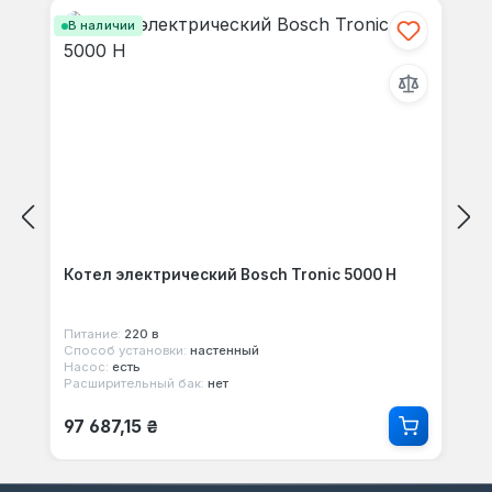
В наличии
Котел электрический Bosch Tronic 5000 H
Питание:
220 в
Способ установки:
настенный
Насос:
есть
Расширительный бак:
нет
Обычная цена:
97 687,15 ₴