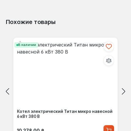
Похожие товары
Пропустить галерею продуктов
В наличии
Котел электрический Титан микро навесной
6 кВт 380 В
Обычная цена:
10 278,00 ₴