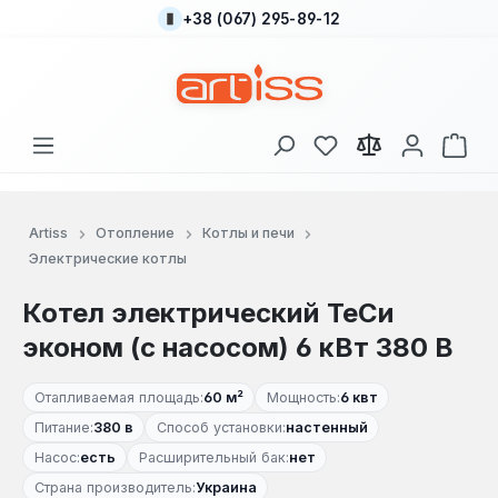
+38 (067) 295-89-12
Перейти к основному содержанию
У вас есть товары
В к
Artiss
Отопление
Котлы и печи
Электрические котлы
Котел электрический ТеСи
эконом (с насосом) 6 кВт 380 В
Отапливаемая площадь:
60 м²
Мощность:
6 квт
Питание:
380 в
Способ установки:
настенный
Насос:
есть
Расширительный бак:
нет
Страна производитель:
Украина