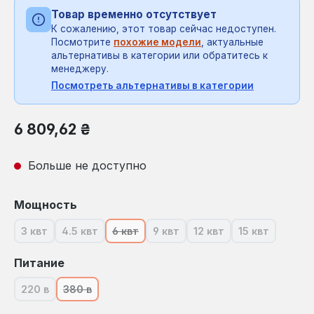
Товар временно отсутствует
К сожалению, этот товар сейчас недоступен.
Посмотрите
похожие модели
, актуальные
альтернативы в категории или обратитесь к
менеджеру.
Посмотреть альтернативы в категории
Обычная цена:
6 809,62 ₴
Больше не доступно
Выберите
Мощность
3 квт
4.5 квт
6 квт
9 квт
12 квт
15 квт
(В настоящее время эта опция недоступна.)
(В настоящее время эта опция недоступна.)
(В настоящее время эта опция недоступ
(В настоящее время эта опция 
(В настоящее время э
(В настояще
Выберите
Питание
220 в
380 в
(В настоящее время эта опция недоступна.)
(В настоящее время эта опция недоступна.)