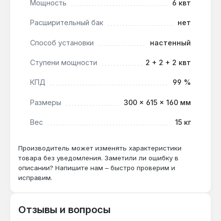
Мощность
6 квт
300×615×160 мм и настенный монтаж упрощают
установку. Производство — Украина. Гарантия 1
Расширительный бак
нет
год, доставка по Украине.
Способ установки
настенный
Ступени мощности
2 + 2 + 2 квт
Можно ли подключить бойлер косвенного
нагрева к этой модели?
КПД
99 %
Да — котел имеет вывод для подключения
Размеры
300 × 615 × 160 мм
внешнего оборудования, что позволяет
организовать горячее водоснабжение через
Вес
15 кг
бойлер.
Производитель может изменять характеристики
Какой диаметр подключения к системе
товара без уведомления. Заметили ли ошибку в
отопления?
описании? Напишите нам – быстро проверим и
исправим.
Диаметр подключения контура отопления —
1", что совместимо со стандартными
трубопроводами из полипропилена и металла.
Отзывы и вопросы