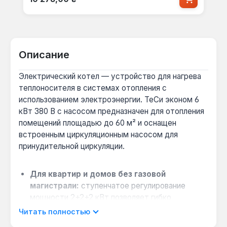
Описание
Электрический котел — устройство для нагрева
теплоносителя в системах отопления с
использованием электроэнергии. ТеСи эконом 6
кВт 380 В с насосом предназначен для отопления
помещений площадью до 60 м² и оснащен
встроенным циркуляционным насосом для
принудительной циркуляции.
Для квартир и домов без газовой
магистрали:
ступенчатое регулирование
мощности 2+2+2 кВт позволяет гибко
настраивать потребление электроэнергии под
Читать полностью
текущие теплопотери.