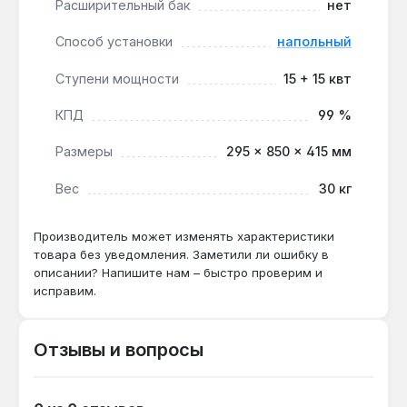
длительный срок службы.
Расширительный бак
нет
Способ установки
напольный
Электрический котел ТеСи Мини-Пром 30 кВт
подходит для отопления производственных
Ступени мощности
15 + 15 квт
цехов, складских помещений, торговых залов и
других объектов площадью до 300 м², где
КПД
99 %
требуется высокая мощность и точное
Размеры
295 × 850 × 415 мм
регулирование температуры. Производство —
Украина. Гарантия 1 год, доставка по Украине.
Вес
30 кг
Производитель может изменять характеристики
Подходит ли для отопления дома 200 м²?
товара без уведомления. Заметили ли ошибку в
Да — мощность 30 кВт с двумя ступенями
описании? Напишите нам – быстро проверим и
15+15 кВт позволяет равномерно обогревать
исправим.
площадь до 300 м², а подключение
комнатного термостата обеспечивает
Отзывы и вопросы
точное поддержание температуры.
Можно ли использовать антифриз в