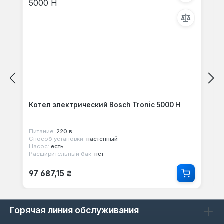
Котел электрический Bosch Tronic 5000 H
Питание:
220 в
Способ установки:
настенный
Насос:
есть
Расширительный бак:
нет
Обычная цена:
97 687,15 ₴
Горячая линия обслуживания