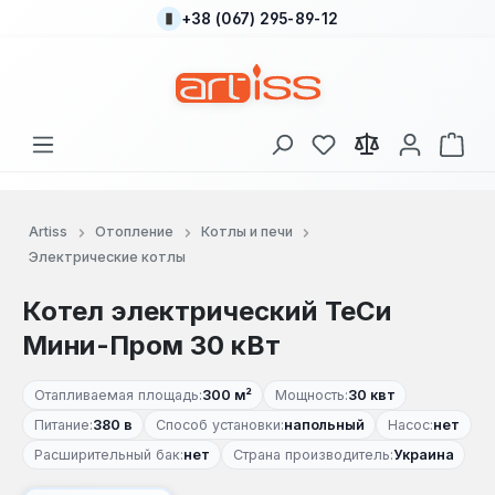
+38 (067) 295-89-12
Перейти к основному содержанию
У вас есть товары
В к
Artiss
Отопление
Котлы и печи
Электрические котлы
Котел электрический ТеСи
Мини-Пром 30 кВт
Отапливаемая площадь:
300 м²
Мощность:
30 квт
Питание:
380 в
Способ установки:
напольный
Насос:
нет
Расширительный бак:
нет
Страна производитель:
Украина