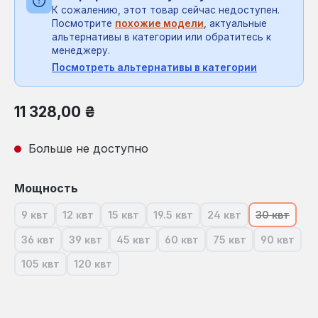
К сожалению, этот товар сейчас недоступен.
Посмотрите
похожие модели
, актуальные
альтернативы в категории или обратитесь к
менеджеру.
Посмотреть альтернативы в категории
Обычная цена:
11 328,00 ₴
Больше не доступно
Выберите
Мощность
9 квт
12 квт
15 квт
19.5 квт
24 квт
30 квт
(В настоящее время эта опция недоступна.)
(В настоящее время эта опция недоступна.)
(В настоящее время эта опция недоступ
(В настоящее время эта опция
(В настоящее время
(В насто
36 квт
39 квт
45 квт
60 квт
75 квт
90 квт
(В настоящее время эта опция недоступна.)
(В настоящее время эта опция недоступна.)
(В настоящее время эта опция недост
(В настоящее время эта опц
(В настоящее врем
(В насто
105 квт
120 квт
(В настоящее время эта опция недоступна.)
(В настоящее время эта опция недоступна.)