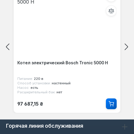
Котел электрический Bosch Tronic 5000 H
Питание:
220 в
Способ установки:
настенный
Насос:
есть
Расширительный бак:
нет
Обычная цена:
97 687,15 ₴
Горячая линия обслуживания