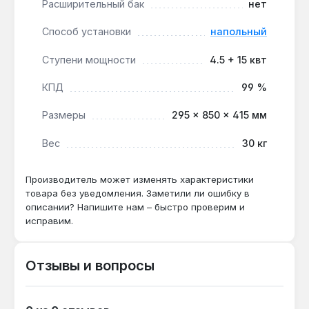
Расширительный бак
нет
Котел подходит для отопления жилых домов,
административных зданий, торговых и
Способ установки
напольный
производственных помещений площадью до 195
м². Производство — Украина. Гарантия 1 год,
Ступени мощности
4.5 + 15 квт
доставка по Украине.
КПД
99 %
Подходит ли для помещений с высокими
Размеры
295 × 850 × 415 мм
потолками?
Вес
30 кг
Да — мощность 19.5 кВт и КПД 99 %
обеспечивают обогрев до 195 м² даже при
Производитель может изменять характеристики
высоте потолков до 3 м.
товара без уведомления. Заметили ли ошибку в
описании? Напишите нам – быстро проверим и
исправим.
Можно ли использовать без
расширительного бака?
Нет — котел не имеет встроенного
Отзывы и вопросы
расширительного бака, требуется установка
внешнего бака объемом не менее 12 л.