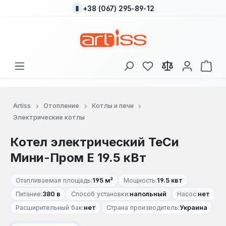
+38 (067) 295-89-12
Перейти к основному содержанию
У вас есть товары
В к
Artiss
Отопление
Котлы и печи
Электрические котлы
Котел электрический ТеСи
Мини-Пром Е 19.5 кВт
Отапливаемая площадь:
195 м²
Мощность:
19.5 квт
Питание:
380 в
Способ установки:
напольный
Насос:
нет
Расширительный бак:
нет
Страна производитель:
Украина