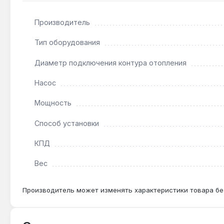
снижения затрат.
Производитель
Подходит ли котел для системы с теплым поло
Тип оборудования
Да — встроенный циркуляционный насос обеспечив
Диаметр подключения контура отопления
пола.
Насос
Можно ли подключить внешний термостат?
Мощность
Да — котел имеет возможность подключения комна
повысить комфорт.
Способ установки
КПД
Гарантия 1 год, доставка по Украине.
Вес
Производитель может изменять характеристики товара бе