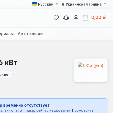
₴
Русский
Украинская гривна
У вас есть товары из спис
В к
0,00 ₴
ериалы
Автотовары
6 кВт
ак:
нет
р временно отсутствует
алению, этот товар сейчас недоступен. Посмотрите