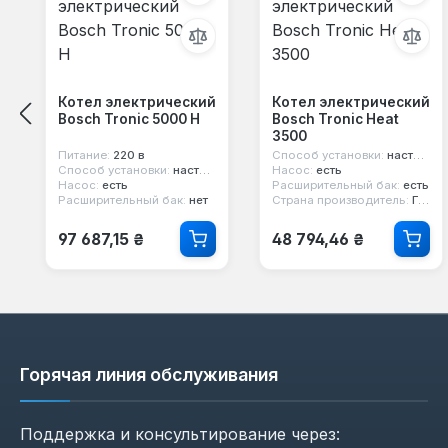
Котел электрический
Котел электрический
Bosch Tronic 5000 H
Bosch Tronic Heat
3500
Питание:
220 в
Способ установки:
настенный
Способ установки:
настенный
Насос:
есть
Насос:
есть
Расширительный бак:
есть
Расширительный бак:
нет
Страна производитель:
Германия
Обычная цена:
Обычная цена:
97 687,15 ₴
48 794,46 ₴
Горячая линия обслуживания
Поддержка и консультирование через: