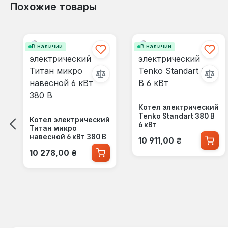
Похожие товары
Пропустить галерею продуктов
В наличии
В наличии
Котел электрический
Tenko Standart 380 В
Котел электрический
6 кВт
Титан микро
Обычная цена:
навесной 6 кВт 380 В
10 911,00 ₴
Обычная цена:
10 278,00 ₴