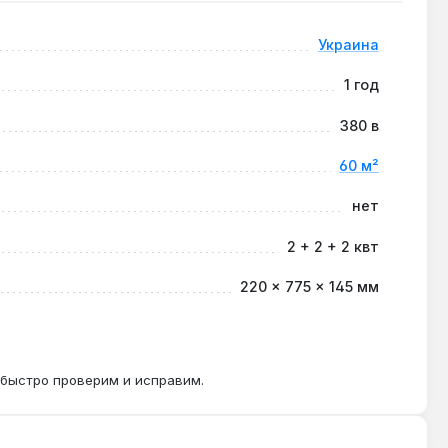
Украина
1 год
одимо для низкотемпературных контуров теплого
380 в
60 м²
нет
матизировать поддержание температуры и
2 + 2 + 2 квт
220 × 775 × 145 мм
 быстро проверим и исправим.