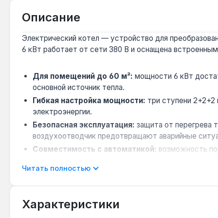
Описание
Электрический котел — устройство для преобразован
6 кВт работает от сети 380 В и оснащена встроенны
Для помещений до 60 м²:
мощности 6 кВт достат
основной источник тепла.
Гибкая настройка мощности:
три ступени 2+2+2 
электроэнергии.
Безопасная эксплуатация:
защита от перегрева т
воздухоотводчик предотвращают аварийные ситуа
Совместимость с автоматикой:
возможность под
дополнительно экономить до 30% энергии.
Читать полностью
Производство — Украина:
котел изготовлен в Ук
Котел предназначен для закрытых систем отопления с
Характеристики
монтаж и компактные габариты 220×775×145 мм упро