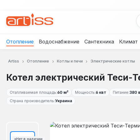
рейти к основному содержанию
Перейти к поиску
Перейти к основной навигации
Отопление
Водоснабжение
Сантехника
Климат
Artiss
Отопление
Котлы и печи
Электрические котлы
Котел электрический Теси-Те
Отапливаемая площадь:
60 м²
Мощность:
6 квт
Питание:
380 
Страна производитель:
Украина
Пропустить галерею изображений
Нет в наличии