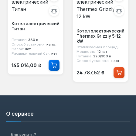
Котел электрический
Титан
Котел электрический
Thermex Grizzly 5-12
Питание:
380 в
kW
Способ установки:
напольный
Отапливаемая площадь:
120 м²
Насос:
нет
Мощность:
12 квт
Расширительный бак:
нет
Питание:
220/380 в
Способ установки:
настенный
Обычная цена:
145 014,00 ₴
Обычная цена:
24 787,52 ₴
О сервисе
Как купить?