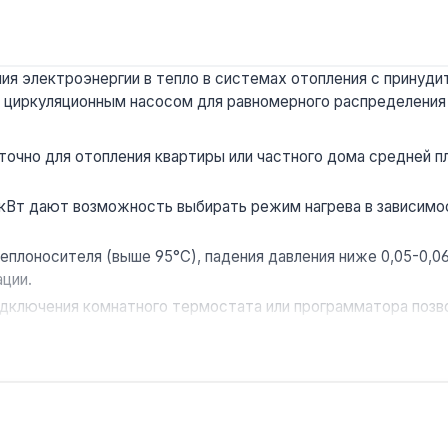
ия электроэнергии в тепло в системах отопления с принуд
м циркуляционным насосом для равномерного распределения 
очно для отопления квартиры или частного дома средней пл
кВт дают возможность выбирать режим нагрева в зависимо
еплоносителя (выше 95°C), падения давления ниже 0,05-0,0
ции.
ключения комнатного термостата или программатора позво
раине, что гарантирует соответствие местным стандартам 
 принудительной циркуляцией. Он подходит для квартир, ч
щают установку, а совместимость с многотарифными счетчи