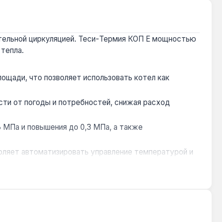
ительной циркуляцией. Теси-Термия КОП Е мощностью
тепла.
ощади, что позволяет использовать котел как
сти от погоды и потребностей, снижая расход
6 МПа и повышения до 0,3 МПа, а также
ляет автоматизировать управление температурой и
и доступность сервисного обслуживания.
астных домов и офисов площадью до 60 м². Настенный
ками позволяет использовать ночной тариф для