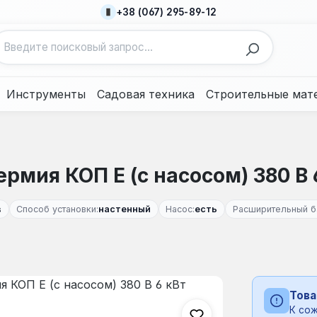
+38 (067) 295-89-12
Инструменты
Садовая техника
Строительные мат
рмия КОП Е (с насосом) 380 В 
в
Способ установки:
настенный
Насос:
есть
Расширительный б
Това
К сож