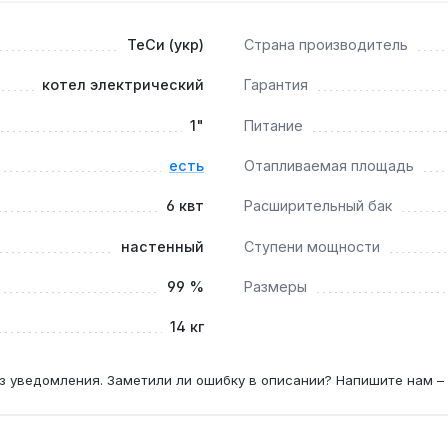
ТеСи (укр)
Страна производитель
м?
котел электрический
Гарантия
ает принудительную циркуляцию теплоносителя, что необх
1"
Питание
есть
Отапливаемая площадь
6 квт
Расширительный бак
тного термостата или программатора, что позволяет авто
настенный
Ступени мощности
99 %
Размеры
14 кг
з уведомления. Заметили ли ошибку в описании? Напишите нам –