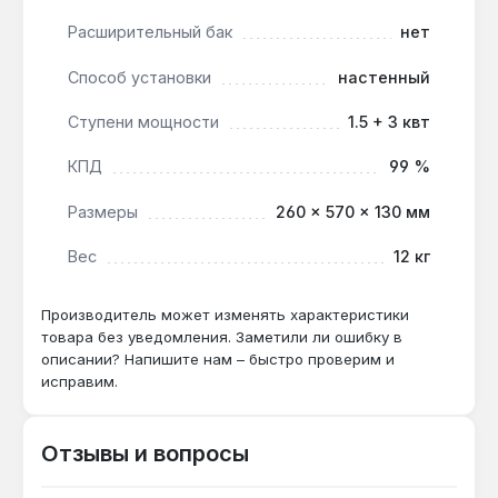
твердотопливным или газовым котлом.
Расширительный бак
нет
Производство — Украина. Гарантия 1 год,
доставка по Украине.
Способ установки
настенный
Ступени мощности
1.5 + 3 квт
Какой диаметр подключения к системе
отопления?
КПД
99 %
Четыре патрубка диаметром 1" позволяют
Размеры
260 × 570 × 130 мм
подключать подачу и обратку с любой
стороны — удобно при ограниченном
Вес
12 кг
пространстве котельной.
Производитель может изменять характеристики
Можно ли использовать с антифризом?
товара без уведомления. Заметили ли ошибку в
описании? Напишите нам – быстро проверим и
Да — котёл рассчитан на теплоноситель с
исправим.
температурой до +90°C, включая
незамерзающие жидкости на основе
пропиленгликоля, но требуется проверка
Отзывы и вопросы
совместимости с ТЭНами.