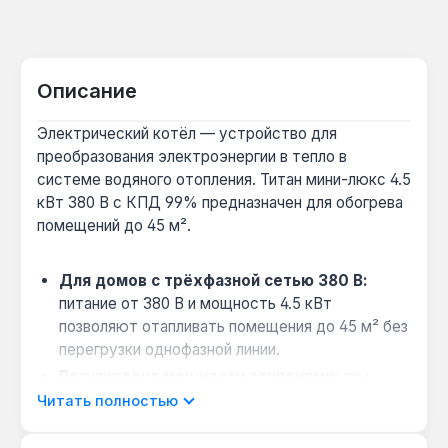
Описание
Электрический котёл — устройство для
преобразования электроэнергии в тепло в
системе водяного отопления. Титан мини-люкс 4.5
кВт 380 В с КПД 99% предназначен для обогрева
помещений до 45 м².
Для домов с трёхфазной сетью 380 В:
питание от 380 В и мощность 4.5 кВт
позволяют отапливать помещения до 45 м² без
перегрузки однофазной линии.
Регулировка мощности ступенями:
три
ступени нагрева (1.5 кВт и 3 кВт) дают
Читать полностью
возможность выбирать режим в зависимости
от погоды — экономия электроэнергии при