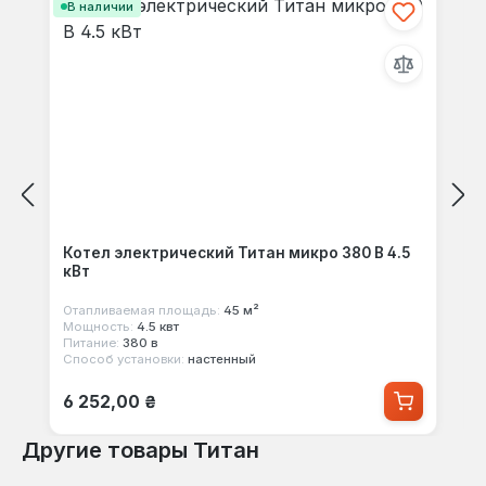
В наличии
Котел электрический Титан микро 380 В 4.5
кВт
Отапливаемая площадь:
45 м²
Мощность:
4.5 квт
Питание:
380 в
Способ установки:
настенный
Обычная цена:
6 252,00 ₴
Другие товары Титан