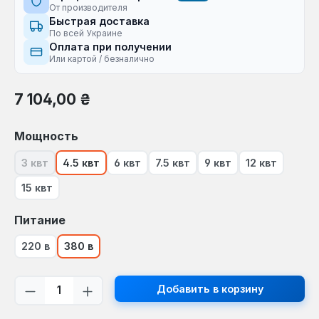
От производителя
Быстрая доставка
По всей Украине
Оплата при получении
Или картой / безналично
Обычная цена:
7 104,00 ₴
Выберите
Мощность
3 квт
4.5 квт
6 квт
7.5 квт
9 квт
12 квт
(В настоящее время эта опция недоступна.)
15 квт
Выберите
Питание
220 в
380 в
Количество продукта: введите желаем
Добавить в корзину