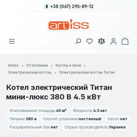
+38 (067) 295-89-12
Перейти к основному содержанию
У вас есть товары
В к
Artiss
Отопление
Котлы и печи
Электрические котлы
Электрические котлы Титан
Котел электрический Титан
мини-люкс 380 В 4.5 кВт
Отапливаемая площадь:
45 м²
Мощность:
4.5 квт
Питание:
380 в
Способ установки:
настенный
Насос:
нет
Расширительный бак:
нет
Страна производитель:
Украина