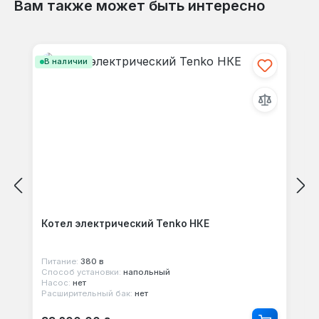
Вам также может быть интересно
Пропустить галерею продуктов
В наличии
Котел электрический Tenko НКЕ
Питание:
380 в
Способ установки:
напольный
Насос:
нет
Расширительный бак:
нет
Обычная цена: