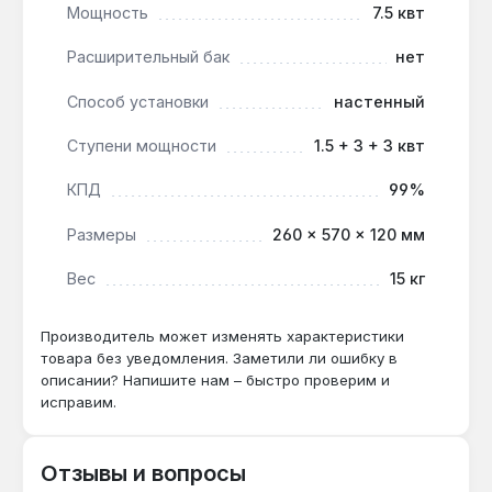
существующую систему. Производство —
Мощность
7.5 квт
Украина. Гарантия 1 год, доставка по Украине.
Расширительный бак
нет
Способ установки
настенный
Какой кабель нужен для подключения 7.5
кВт 380 В?
Ступени мощности
1.5 + 3 + 3 квт
Для ступеней 1.5+3+3 кВт при суммарной
мощности 7.5 кВт требуется медный кабель
КПД
99%
сечением не менее 4 мм² и автомат на 16 А на
Размеры
260 × 570 × 120 мм
каждую фазу.
Вес
15 кг
Можно ли использовать без
расширительного бака?
Производитель может изменять характеристики
товара без уведомления. Заметили ли ошибку в
Нет — в комплекте бака нет, его необходимо
описании? Напишите нам – быстро проверим и
установить отдельно объёмом не менее 10%
исправим.
от общего объёма теплоносителя в системе.
Отзывы и вопросы
Работает ли при скачках напряжения?