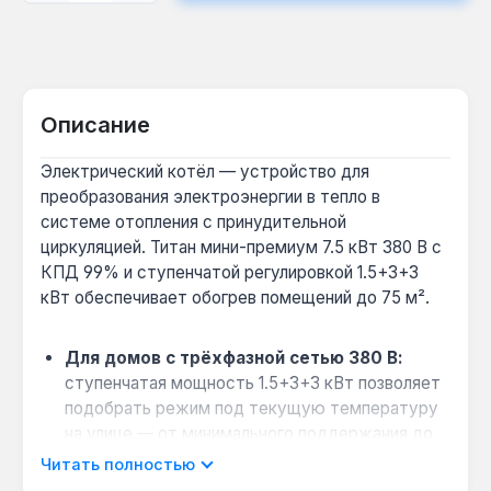
Описание
Электрический котёл — устройство для
преобразования электроэнергии в тепло в
системе отопления с принудительной
циркуляцией. Титан мини-премиум 7.5 кВт 380 В с
КПД 99% и ступенчатой регулировкой 1.5+3+3
кВт обеспечивает обогрев помещений до 75 м².
Для домов с трёхфазной сетью 380 В:
ступенчатая мощность 1.5+3+3 кВт позволяет
подобрать режим под текущую температуру
на улице — от минимального поддержания до
полного прогрева.
Читать полностью
Экономия без потери комфорта:
цифровой