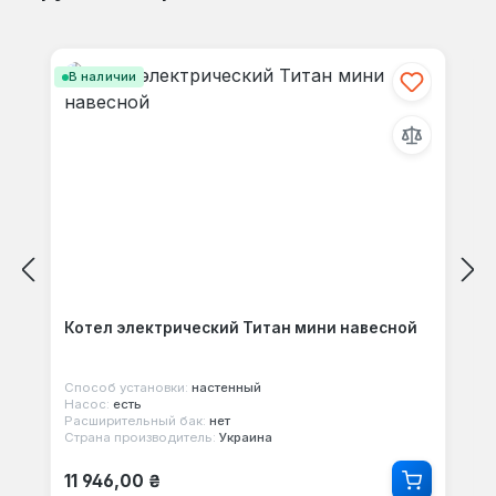
Пропустить галерею продуктов
В наличии
Котел электрический Титан мини навесной
Способ установки:
настенный
Насос:
есть
Расширительный бак:
нет
Страна производитель:
Украина
Обычная цена:
11 946,00 ₴