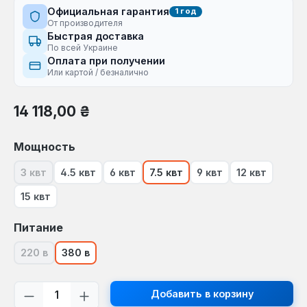
Официальная гарантия
1 год
От производителя
Быстрая доставка
По всей Украине
Оплата при получении
Или картой / безналично
Обычная цена:
14 118,00 ₴
Выберите
Мощность
3 квт
4.5 квт
6 квт
7.5 квт
9 квт
12 квт
(В настоящее время эта опция недоступна.)
15 квт
Выберите
Питание
220 в
380 в
(В настоящее время эта опция недоступна.)
Количество продукта: введите желаем
Добавить в корзину