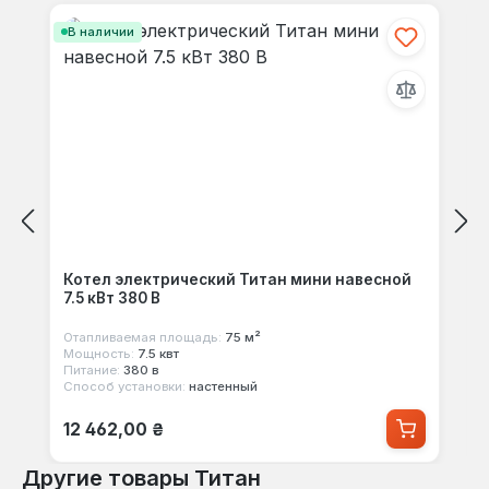
В наличии
Котел электрический Титан мини навесной
7.5 кВт 380 В
Отапливаемая площадь:
75 м²
Мощность:
7.5 квт
Питание:
380 в
Способ установки:
настенный
Обычная цена:
12 462,00 ₴
Другие товары Титан