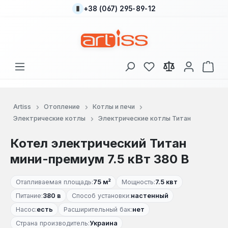
+38 (067) 295-89-12
Перейти к основному содержанию
У вас есть товары
В к
Artiss
Отопление
Котлы и печи
Электрические котлы
Электрические котлы Титан
Котел электрический Титан
мини-премиум 7.5 кВт 380 В
Отапливаемая площадь:
75 м²
Мощность:
7.5 квт
Питание:
380 в
Способ установки:
настенный
Насос:
есть
Расширительный бак:
нет
Страна производитель:
Украина