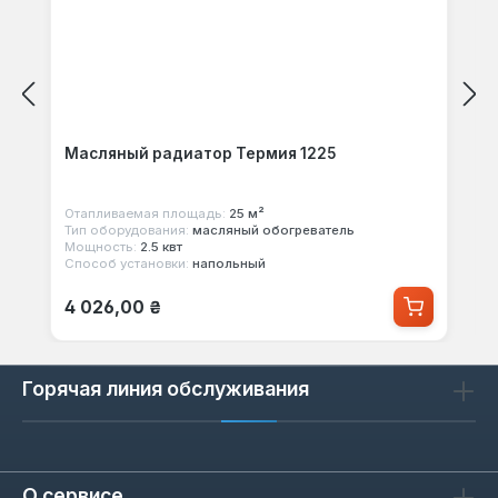
Масляный радиатор Термия 1225
Отапливаемая площадь:
25 м²
Тип оборудования:
масляный обогреватель
Мощность:
2.5 квт
Способ установки:
напольный
Обычная цена:
4 026,00 ₴
Горячая линия обслуживания
О сервисе