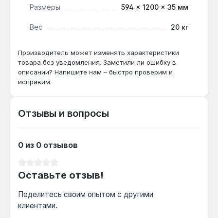
соблюдении расстояния от источника воды.
Размеры
594 × 1200 × 35 мм
Вес
20 кг
Какой терморегулятор подходит?
Рекомендуется использовать внешний
Производитель может изменять характеристики
терморегулятор с выносным датчиком
товара без уведомления. Заметили ли ошибку в
температуры — он обеспечивает точное
описании? Напишите нам – быстро проверим и
исправим.
поддержание заданного режима и
дополнительную экономию до 20%.
Отзывы и вопросы
0 из 0 отзывов
Средний рейтинг 0 из 5 звезд
Оставьте отзыв!
Поделитесь своим опытом с другими
клиентами.