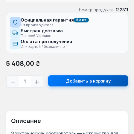
Номер продукта:
132811
Официальная гарантия
5 лет
От производителя
Быстрая доставка
По всей Украине
Оплата при получении
Или картой / безналично
Обычная цена:
5 408,00 ₴
Количество продукта: введите желаем
Добавить в корзину
Описание
Электрический обогреватель — устройство для