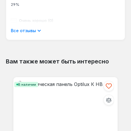
29%
Очень хорошо (0)
Все отзывы
0%
Хорошо (2)
29%
Вам также может быть интересно
Пропустить галерею продуктов
Приемлемый (1)
В наличии
14%
Неудовлетворительно (2)
29%