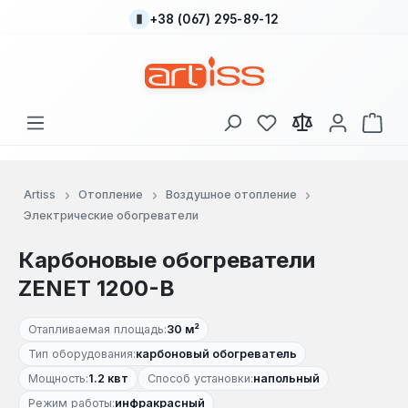
+38 (067) 295-89-12
Перейти к основному содержанию
У вас есть товары
В к
Artiss
Отопление
Воздушное отопление
Электрические обогреватели
Карбоновые обогреватели
ZENET 1200-В
Отапливаемая площадь:
30 м²
Тип оборудования:
карбоновый обогреватель
Мощность:
1.2 квт
Способ установки:
напольный
Режим работы:
инфракрасный