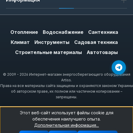
14 сентября 2015 г. 14:15
Отзыв с рейтингом 5 из 5 звезд
Виглядає при світлі гарно, а в темряві ще
Отопление
Водоснабжение
Сантехника
краще. Перше враження — приємне
Климат
Инструменты
Садовая техника
тепло, дійсно як від сонця. Нагрівається
Строительные материалы
Автотовары
за кілька секунд, не те що масляний
радіатор, і тіло швидко зігрівається. Ще
важливо: можна обігріватися навіть на
© 2009 - 2026 Интернет-магазин энергосберегающего оборудования
вулиці в мороз завдяки потужному
Artiss.
направленому випромінюванню. Кішкам,
Права на все материалы сайта защищены и охраняются законом Украины
мабуть, теж сподобається, а
об авторском праве, их полном или частичном копировании –
запрещены.
температуру легко регулювати, просто
відходячи чи наближаючись. Щодо
надійності нічого не скажу — наступного
Этот веб-сайт использует файлы cookie для
обеспечения наилучшего опыта.
дня ввімкнули центральне опалення, тож
Дополнительная информация...
довелося прибрати в комору до