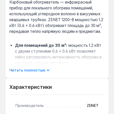
Карбоновый обогреватель — инфракрасный
прибор для локального обогрева помещений,
использующий углеродное волокно в вакуумных
кварцевых трубках. ZENET 1200-В мощностью 1.2
кВт (0.6 + 0.6 кВт) обогревает площадь до 30 м²,
передавая тепло напрямую людям и предметам.
Для помещений до 30 м²:
мощность 1.2 кВт
с двумя ступенями 0.6 + 0.6 кВт позволяет
гибко регулировать интенсивность обогрева в
гостиной, спальне или офисе.
Экономия электроэнергии:
карбоновый
Читать полностью
нагревательный элемент потребляет в 2–2.5
раза меньше энергии по сравнению с
Характеристики
традиционными масляными или конвекторными
обогревателями при той же теплоотдаче.
Безопасность для микроклимата:
Производитель
ZENET
инфракрасное излучение не сушит воздух и не
сжигает кислород, что важно для людей с