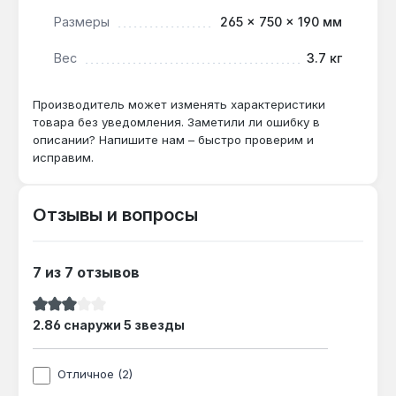
Размеры
265 × 750 × 190 мм
Подходит ли для обогрева ванной
комнаты?
Вес
3.7 кг
Да — инфракрасный режим не повышает
влажность и не сжигает кислород, а защита
Производитель может изменять характеристики
товара без уведомления. Заметили ли ошибку в
от перегрева и наклона делает его
описании? Напишите нам – быстро проверим и
безопасным для помещений с повышенной
исправим.
влажностью.
Отзывы и вопросы
Как часто нужно заменять карбоновый
элемент?
Карбоновое волокно в вакуумных кварцевых
7 из 7 отзывов
трубках имеет практически неограниченный
срок службы — замена не требуется в
Средний рейтинг 2.86 из 5 звезд
2.86 снаружи 5 звезды
течение всего периода эксплуатации.
Отличное (2)