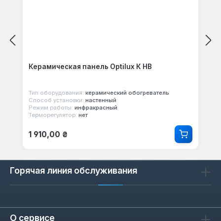
Керамическая панель Optilux К НВ
Тип оборудования:
керамический обогреватель
Способ установки:
настенный
Режим работы:
инфракрасный
Терморегулятор:
нет
Обычная цена:
1 910,00 ₴
Горячая линия обслуживания
О сервисе