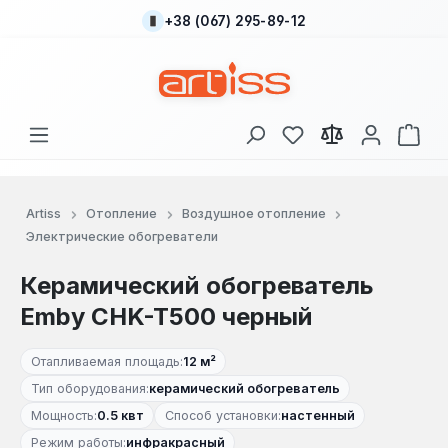
+38 (067) 295-89-12
Перейти к основному содержанию
У вас есть товары
В к
Artiss
Отопление
Воздушное отопление
Электрические обогреватели
Керамический обогреватель
Emby CHK-T500 черный
Отапливаемая площадь:
12 м²
Тип оборудования:
керамический обогреватель
Мощность:
0.5 квт
Способ установки:
настенный
Режим работы:
инфракрасный