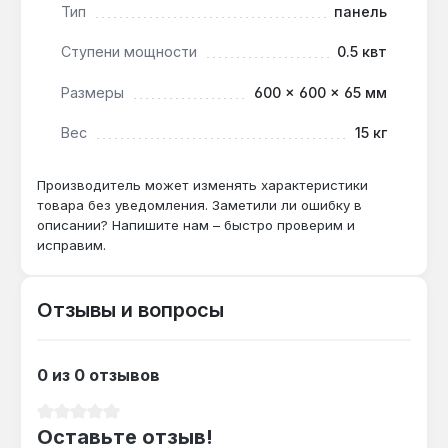
Тип
панель
Подходит ли для ванной комнаты?
Ступени мощности
0.5 квт
Да — степень защиты IP44 и класс
Размеры
600 × 600 × 65 мм
электрозащиты I обеспечивают безопасную
работу при влажности до 95%.
Вес
15 кг
Как часто нужно обслуживать?
Производитель может изменять характеристики
товара без уведомления. Заметили ли ошибку в
Монолитная конструкция без контакта
описании? Напишите нам – быстро проверим и
нагревательного элемента с воздухом не
исправим.
требует обслуживания — достаточно
протирать корпус от пыли раз в 2–3 месяца.
Отзывы и вопросы
0 из 0 отзывов
Средний рейтинг 0 из 5 звезд
Оставьте отзыв!