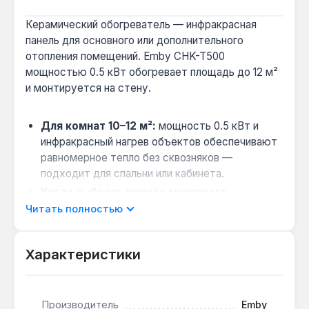
Керамический обогреватель — инфракрасная
панель для основного или дополнительного
отопления помещений. Emby CHK-T500
мощностью 0.5 кВт обогревает площадь до 12 м²
и монтируется на стену.
Для комнат 10–12 м²:
мощность 0.5 кВт и
инфракрасный нагрев объектов обеспечивают
равномерное тепло без сквозняков —
подходит для спальни или кабинета.
Когда выбрать вместо масляного
радиатора:
если нужен бесшумный нагрев без
Читать полностью
сушки воздуха и с точным электронным
терморегулятором для поддержания заданной
Характеристики
температуры.
Совместимость с влажными помещениями:
степень защиты IP44 и класс электрозащиты I
Производитель
Emby
позволяют установку в ванной или на кухне без