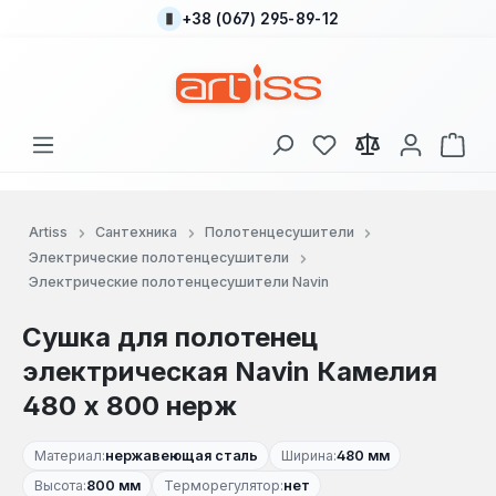
+38 (067) 295-89-12
Перейти к основному содержанию
У вас есть товары
В к
Artiss
Сантехника
Полотенцесушители
Электрические полотенцесушители
Электрические полотенцесушители Navin
Сушка для полотенец
электрическая Navin Камелия
480 х 800 нерж
Материал:
нержавеющая сталь
Ширина:
480 мм
Высота:
800 мм
Терморегулятор:
нет