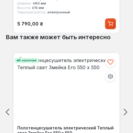
Ширина:
480 мм
Высота:
615 мм
Терморегулятор:
электронный
Обычная цена:
5 790,00 ₴
Вам также может быть интересно
Пропустить галерею продуктов
В наличии
Полотенцесушитель электрический Теплый
свет Змейка Его 550 х 550