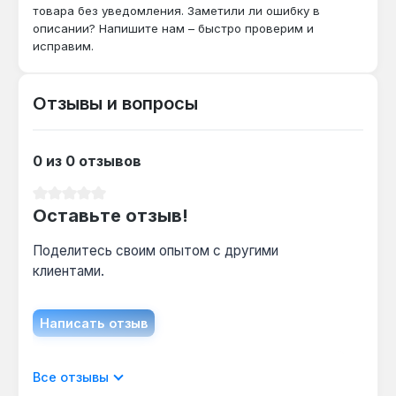
товара без уведомления. Заметили ли ошибку в
Гарантия 5 лет, доставка по Украине.
описании? Напишите нам – быстро проверим и
исправим.
Подходит ли для кухни?
Да — электрическое подключение и
Отзывы и вопросы
компактные размеры 480×800 мм позволяют
установить сушку на кухне для сушки
кухонных полотенец и мелкого текстиля.
0 из 0 отзывов
Средний рейтинг 0 из 5 звезд
Оставьте отзыв!
Как часто нужно чистить?
Нержавеющая сталь не требует
Поделитесь своим опытом с другими
специального ухода — достаточно
клиентами.
протирать влажной тканью раз в 2-3 недели
для удаления пыли и известкового налёта.
Написать отзыв
Отображать отзывы только на текущем
Все отзывы