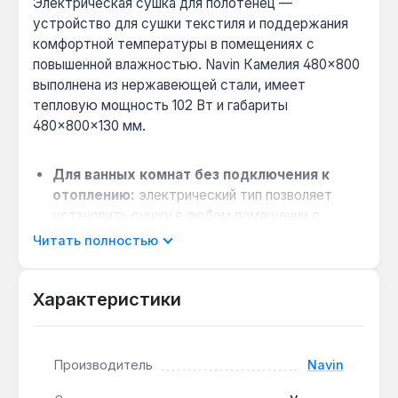
Электрическая сушка для полотенец —
устройство для сушки текстиля и поддержания
комфортной температуры в помещениях с
повышенной влажностью. Navin Камелия 480×800
выполнена из нержавеющей стали, имеет
тепловую мощность 102 Вт и габариты
480×800×130 мм.
Для ванных комнат без подключения к
отоплению:
электрический тип позволяет
установить сушку в любом помещении с
розеткой 220 В — ванной, кухне или прихожей,
Читать полностью
независимо от сезона.
Форма «лесенка» для нескольких
Характеристики
полотенец:
перекладины шириной 480 мм
позволяют разместить до 4-5 полотенец
одновременно, что удобно для семьи из 3-4
человек.
Производитель
Navin
Материал — нержавеющая сталь: