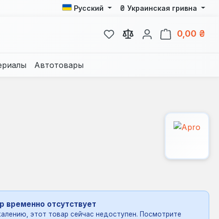
₴
Русский
Украинская гривна
У вас есть товары из спис
В к
0,00 ₴
ериалы
Автотовары
р временно отсутствует
алению, этот товар сейчас недоступен. Посмотрите