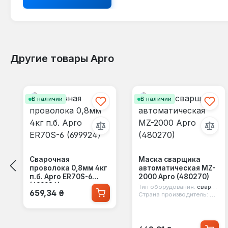
Другие товары Apro
Пропустить галерею продуктов
В наличии
В наличии
Сварочная
Маска сварщика
проволока 0,8мм 4кг
автоматическая MZ-
п.б. Apro ER70S-6
2000 Apro (480270)
(699924)
Тип оборудования:
сварочная маска
Обычная цена:
659,34 ₴
Страна производитель:
Китай
Обычная цена: