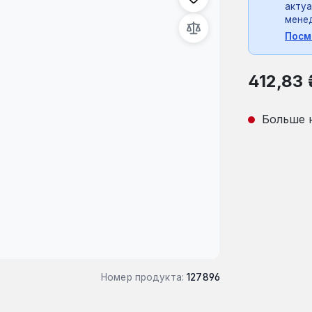
актуа
мене
Посм
Обычная це
412,83 
Больше 
Номер продукта:
127896