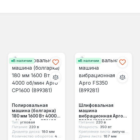
В наличии
В наличии
Полировальная
Шлифовальная
машина (болгарка)
машина
180 мм 1600 Вт 4000
вибрационная Apro
об/мин Apro СP1600
FS350 (899281)
Тип:
угловая
Питание:
220 в
(899381)
Питание:
220 в
Мощность:
350 вт
Диаметр диска:
180 мм
Крепление листа:
липучка, зажим
Количество оборотов:
4000 об/мин
Длина листа:
187 мм