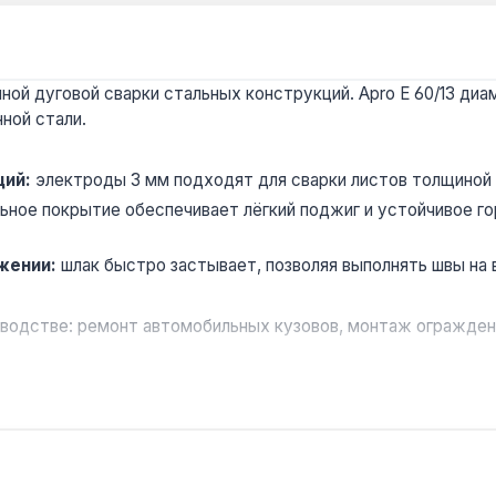
й дуговой сварки стальных конструкций. Apro Е 60/13 диам
ной стали.
ций:
электроды 3 мм подходят для сварки листов толщиной 2
ьное покрытие обеспечивает лёгкий поджиг и устойчивое г
жении:
шлак быстро застывает, позволяя выполнять швы на 
зводстве: ремонт автомобильных кузовов, монтаж ограждени