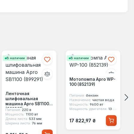
В наличии
В наличии
Мотопомпа Apro WP-
100 (852139)
Ленточная
Питание:
бензин
шлифовальная
Назначение:
чистая вода
машина Apro SB1100
Мощность:
9600 вт
(899291)
Мощность двигателя:
13 л.с.
Питание:
220 в
Мощность:
1100 вт
Обычная цена:
Длина листа:
533 мм
17 822,97 ₴
Ширина листа:
76 мм
Обычная цена: