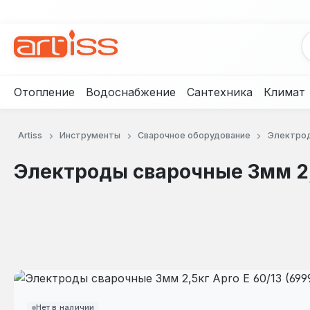
рейти к основному содержанию
Перейти к поиску
Перейти к основной навигации
Отопление
Водоснабжение
Сантехника
Климат
Artiss
Инструменты
Сварочное оборудование
Электрод
Электроды сварочные 3мм 2,5
Пропустить галерею изображений
Нет в наличии