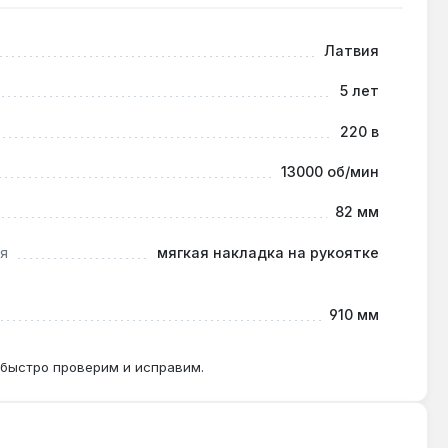
Латвия
5 лет
не реза до 1,5 мм за проход.
220 в
13000 об/мин
диаметр 35 мм) для более эффективного сбора
82 мм
я
мягкая накладка на рукоятке
910 мм
 быстро проверим и исправим.