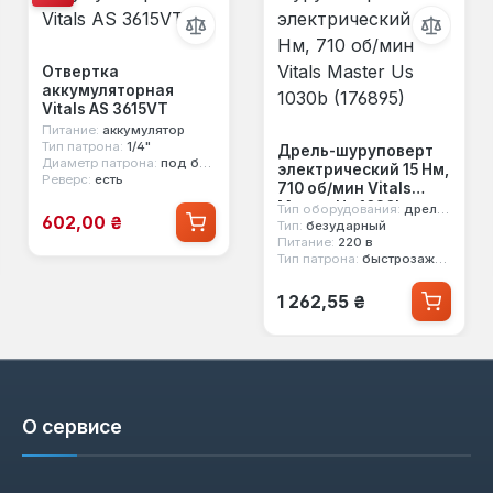
Отвертка
аккумуляторная
Vitals AS 3615VT
Питание:
аккумулятор
Тип патрона:
1/4"
Дрель-шуруповерт
Диаметр патрона:
под биты
электрический 15 Нм,
Реверс:
есть
710 об/мин Vitals
Master Us 1030b
Тип оборудования:
дрель шуруповерт
Цена продажи:
602,00 ₴
(176895)
Тип:
безударный
Питание:
220 в
Тип патрона:
быстрозажимной
Обычная цена:
1 262,55 ₴
О сервисе