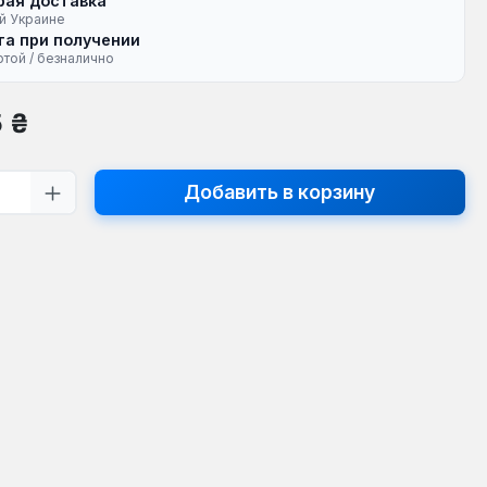
рая доставка
й Украине
а при получении
ртой / безналично
на:
5 ₴
тво продукта: введите желаемое кол
Добавить в корзину