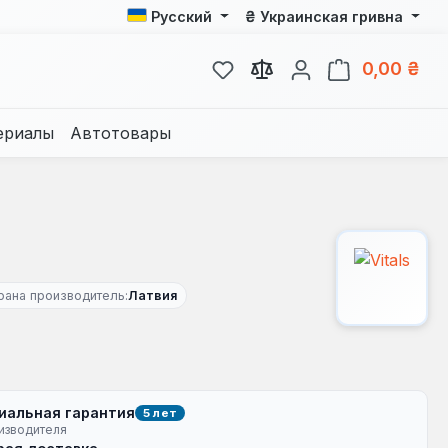
₴
Русский
Украинская гривна
У вас есть товары из спис
В к
0,00 ₴
ериалы
Автотовары
рана производитель:
Латвия
иальная гарантия
5 лет
изводителя