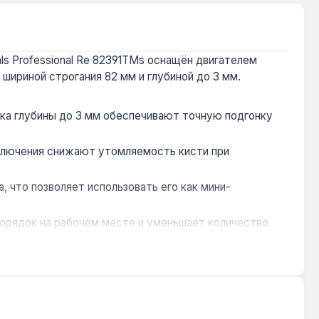
ls Professional Re 82391TMs оснащён двигателем
шириной строгания 82 мм и глубиной до 3 мм.
вка глубины до 3 мм обеспечивают точную подгонку
включения снижают утомляемость кисти при
 что позволяет использовать его как мини-
орядок на рабочем месте и уменьшает количество
ет замену ремня и продлевает срок службы
аже мебели, снятия фасок с кромок и подготовки