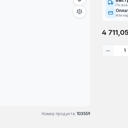
Быст
По все
Оплат
Или ка
Обычная це
4 711,0
Количес
Номер продукта:
103559