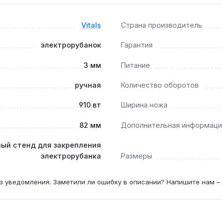
— Латвия. Гарантия 5 лет, доставка по Украине.
Vitals
Страна производитель
рева, например дуба?
электрорубанок
Гарантия
печивают стабильное строгание дуба, бука и ясеня при глуби
3 мм
Питание
ручная
Количество оборотов
ляет подключить строительный пылесос через переходник (
910 вт
Ширина ножа
82 мм
Дополнительная информаци
ый стенд для закрепления
электрорубанка
Размеры
з уведомления. Заметили ли ошибку в описании? Напишите нам –