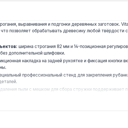
гания, выравнивания и подгонки деревянных заготовок. Vita
 что позволяет обрабатывать древесину любой твёрдости с 
ъектов:
ширина строгания 82 мм и 14-позиционная регулиро
 без дополнительной шлифовки.
икционная накладка на задней рукоятке и фиксация кнопки 
ны.
ециальный профессиональный стенд для закрепления рубанка,
деталей.
даления пыли с мешком для сбора стружки поддерживает п
ечным расположением ротора и ременной передачей упроща
лщиной до 50 мм, подгонки деревянных элементов при монт