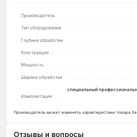
заготовок под покраску или лакировку. Производство 
Производитель
Подходит ли для обработки твёрдых пород де
Тип оборудования
Да — двигатель 910 Вт и частота 13000 об/мин обес
Глубина обработки
Конструкция
Можно ли использовать без мешка для пыли?
Да — двухсторонняя система удаления пыли позво
Мощность
стружки.
Ширина обработки
специальный профессиональн
Комплектация
Производитель может изменять характеристики товара бе
Отзывы и вопросы