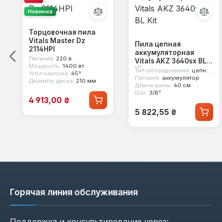
Новинка
Торцовочная пила
Vitals Master Dz
Пила цепная
2114HPl
аккумуляторная
Питание:
220 в
Vitals AKZ 3640sx BL
Мощность:
1400 вт
Kit
Тип оборудования:
цепная аккумуляторная пила
Угол наклона:
45°
Питание:
аккумулятор
Диаметр диска:
210 мм
Длина шины:
40 см
Шаг:
3/8"
Цена продажи:
4 913,00 ₴
Обычная цена:
5 822,55 ₴
Горячая линия обслуживания
Поддержка и консультирование через: