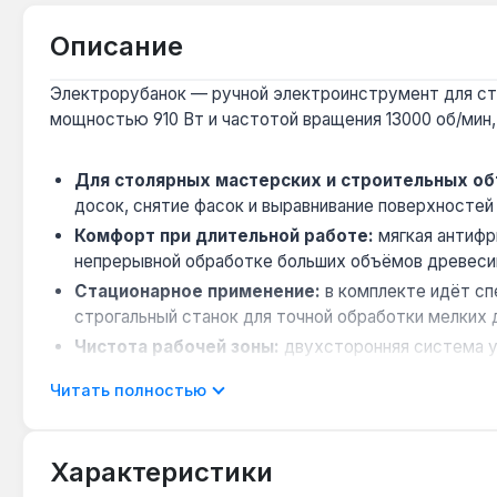
Описание
Электрорубанок — ручной электроинструмент для стро
мощностью 910 Вт и частотой вращения 13000 об/мин,
Для столярных мастерских и строительных об
досок, снятие фасок и выравнивание поверхностей
Комфорт при длительной работе:
мягкая антифр
непрерывной обработке больших объёмов древеси
Стационарное применение:
в комплекте идёт сп
строгальный станок для точной обработки мелких 
Чистота рабочей зоны:
двухсторонняя система у
взвешенной пыли в воздухе.
Читать полностью
Надёжность и обслуживание:
двигатель с попер
инструмента при интенсивной эксплуатации.
Характеристики
Электрорубанок подходит для выравнивания досок то