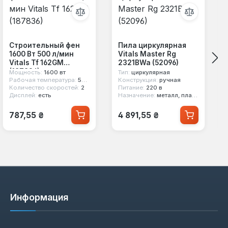
Строительный фен
Пила циркулярная
1600 Вт 500 л/мин
Vitals Master Rg
Vitals Tf 162GM
2321BWa (52096)
(187836)
Мощность:
1600 вт
Тип:
циркулярная
Рабочая температура:
500 °с
Конструкция:
ручная
Количество скоростей:
2
Питание:
220 в
Дисплей:
есть
Назначение:
металл, пластик, древесина
Обычная цена:
Обычная цена:
787,55 ₴
4 891,55 ₴
Информация