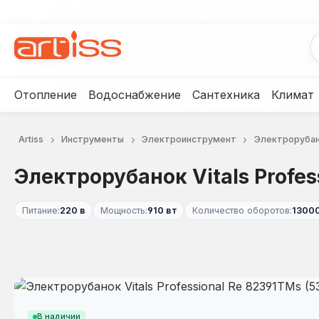
рейти к основному содержанию
Перейти к поиску
Перейти к основной навигации
Отопление
Водоснабжение
Сантехника
Климат
Artiss
Инструменты
Электроинструмент
Электроруба
Электрорубанок Vitals Profes
Питание:
220 в
Мощность:
910 вт
Количество оборотов:
13000
Пропустить галерею изображений
В наличии