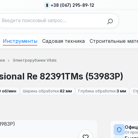
+38 (067) 295-89-12
Инструменты
Садовая техника
Строительные мат
нки
Электрорубанки Vitals
sional Re 82391TMs (53983P)
 об/мин
Ширина обработки:
82 мм
Глубина обработки:
3 мм
Ст
Офиц
От про