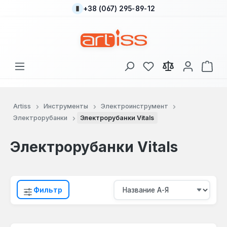
+38 (067) 295-89-12
Перейти к основному содержанию
У вас есть товары
В к
Artiss
Инструменты
Электроинструмент
Электрорубанки
Электрорубанки Vitals
Электрорубанки Vitals
Фильтр