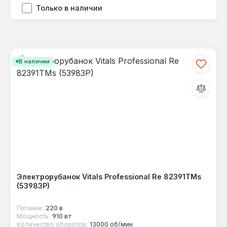
Только в наличии
В наличии
Электрорубанок Vitals Professional Re 82391TMs
(53983P)
Питание:
220 в
Мощность:
910 вт
Количество оборотов:
13000 об/мин