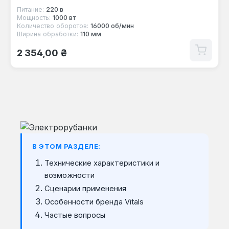
Питание:
220 в
Мощность:
1000 вт
Количество оборотов:
16000 об/мин
Ширина обработки:
110 мм
Обычная цена:
2 354,00 ₴
В ЭТОМ РАЗДЕЛЕ:
Технические характеристики и
возможности
Сценарии применения
Особенности бренда Vitals
Частые вопросы