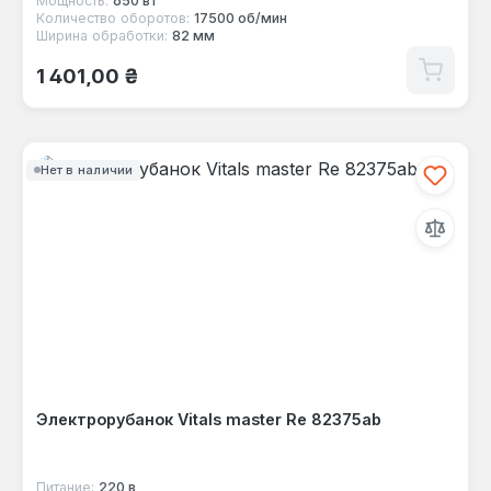
Мощность:
650 вт
Количество оборотов:
17500 об/мин
Ширина обработки:
82 мм
Обычная цена:
1 401,00 ₴
Нет в наличии
Электрорубанок Vitals master Re 82375ab
Питание:
220 в