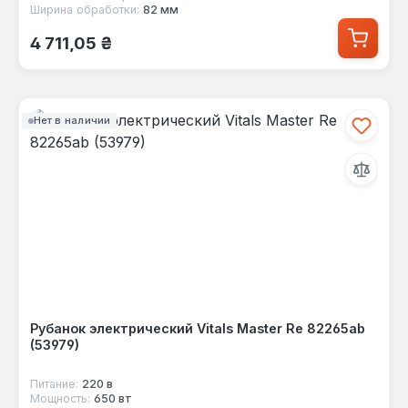
Ширина обработки:
82 мм
Обычная цена:
4 711,05 ₴
Нет в наличии
Рубанок электрический Vitals Master Re 82265ab
(53979)
Питание:
220 в
Мощность:
650 вт