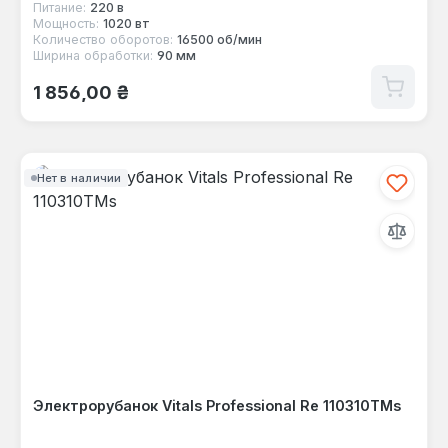
Питание:
220 в
Мощность:
1020 вт
Количество оборотов:
16500 об/мин
Ширина обработки:
90 мм
Обычная цена:
1 856,00 ₴
Нет в наличии
Электрорубанок Vitals Professional Re 110310TMs