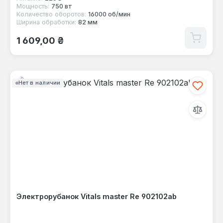
Мощность:
750 вт
Количество оборотов:
16000 об/мин
Ширина обработки:
82 мм
Обычная цена:
1 609,00 ₴
Нет в наличии
Электрорубанок Vitals master Re 902102ab