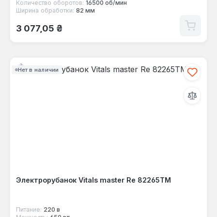
Количество оборотов:
16500 об/мин
Ширина обработки:
82 мм
Обычная цена:
3 077,05 ₴
Нет в наличии
Электрорубанок Vitals master Re 82265TM
Питание:
220 в