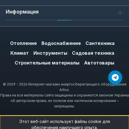
выравнивания стыков. Благодаря высокой
Информация
частоте вращения (до 17500 об/мин)
инструмент справляется с твёрдыми
породами дерева — дубом, буком, ясенем
— без перегрузки двигателя.
Отопление
Водоснабжение
Сантехника
Для работы с мягкими породами (сосна,
Климат
Инструменты
Садовая техника
липа) достаточно минимальной глубины 2
Строительные материалы
Автотовары
мм, что снижает расход ножей и
уменьшает нагрузку на руки оператора.
Модели с шириной обработки 110 мм
© 2009 - 2026 Интернет-магазин энергосберегающего оборудования
позволяют строгать широкие заготовки за
Artiss.
один проход, сокращая время на финишную
Права на все материалы сайта защищены и охраняются законом Украины
доводку.
об авторском праве, их полном или частичном копировании –
запрещены.
Этот веб-сайт использует файлы cookie для
Особенности бренда Vitals
обеспечения наилучшего опыта.