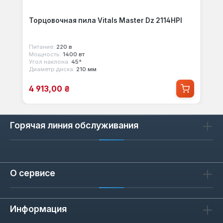
Торцовочная пила Vitals Master Dz 2114HPl
Питание:
220 в
Мощность:
1400 вт
Угол наклона:
45°
Диаметр диска:
210 мм
Цена продажи:
4 913,00 ₴
Горячая линия обслуживания
О сервисе
Информация