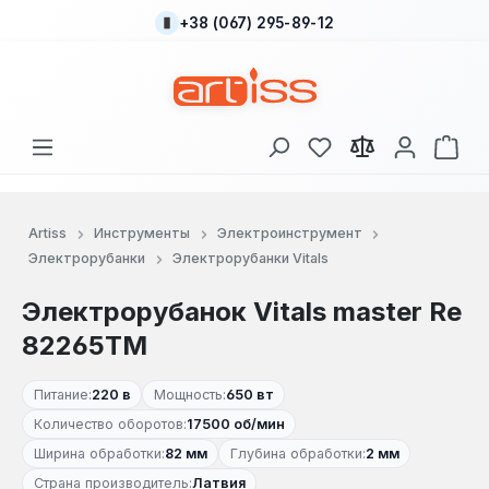
+38 (067) 295-89-12
Перейти к основному содержанию
У вас есть товары
В к
Artiss
Инструменты
Электроинструмент
Электрорубанки
Электрорубанки Vitals
Электрорубанок Vitals master Re
82265TM
Питание:
220 в
Мощность:
650 вт
Количество оборотов:
17500 об/мин
Ширина обработки:
82 мм
Глубина обработки:
2 мм
Страна производитель:
Латвия