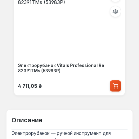
Электрорубанок Vitals Professional Re
82391TMs (53983P)
Обычная цена:
4 711,05 ₴
Описание
Электрорубанок — ручной инструмент для