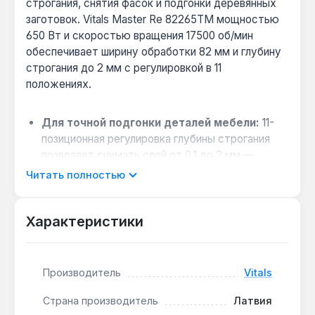
строгания, снятия фасок и подгонки деревянных
заготовок. Vitals Master Re 82265TM мощностью
650 Вт и скоростью вращения 17500 об/мин
обеспечивает ширину обработки 82 мм и глубину
строгания до 2 мм с регулировкой в 11
положениях.
Для точной подгонки деталей мебели:
11-
позиционная регулировка глубины строгания
позволяет снимать слой от 0,1 до 2 мм —
идеально для подгонки дверных полотен и
Читать полностью
столешниц.
Когда важна стабильность на длинных
Характеристики
заготовках:
литая алюминиевая база с
высокой геометрической точностью
обеспечивает плотное прилегание к детали,
исключая перекосы при строгании досок
Производитель
Vitals
длиной до 2 м.
Страна производитель
Латвия
Совместимость с системой пылеудаления: