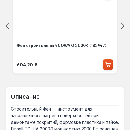
Фен строительный NOWA O 2000K (182947)
Обычная цена:
604,20 ₴
Описание
Строительный фен — инструмент для
направленного нагрева поверхностей при
демонтаже покрытий, формовке пластика и пайке.
Einhell TC-HA 2000/1 мощностью 2000 Вт оснащён