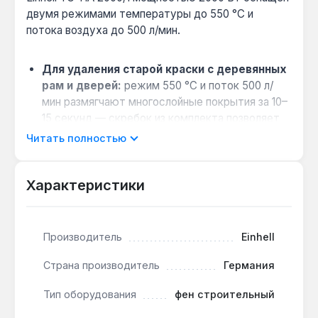
двумя режимами температуры до 550 °C и
потока воздуха до 500 л/мин.
Для удаления старой краски с деревянных
рам и дверей:
режим 550 °C и поток 500 л/
мин размягчают многослойные покрытия за 10–
15 секунд — скребок из комплекта позволяет
счищать остатки без повреждения основы.
Читать полностью
Для формовки пластиковых труб при
монтаже вентиляции:
температура 350 °C и
Характеристики
поток 300 л/мин подходят для аккуратного
изгиба ПВХ-труб диаметром до 50 мм без
перегрева материала.
Производитель
Einhell
Для пайки медных труб в системах
водоснабжения:
второй режим 550 °C
Страна производитель
Германия
обеспечивает нагрев до температуры
плавления припоя (около 250 °C) за 20–30
Тип оборудования
фен строительный
секунд — достаточно для соединений