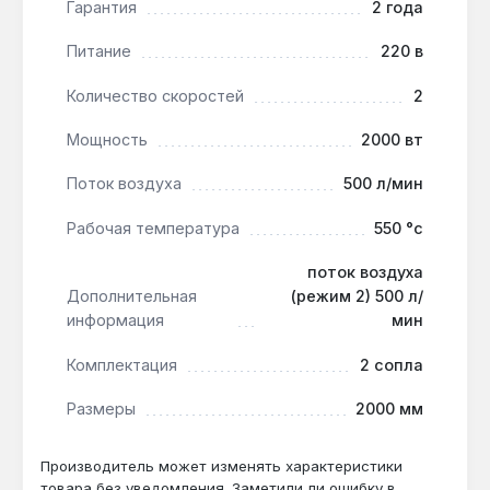
диаметром 15–22 мм.
Гарантия
2 года
Безопасность при длительной работе:
Питание
220 в
встроенный защитный термовыключатель
отключает нагрев при превышении рабочей
Количество скоростей
2
температуры — предотвращает перегрев
корпуса и повреждение внутренних
Мощность
2000 вт
компонентов.
Поток воздуха
500 л/мин
Стационарное использование без рук:
опорная поверхность позволяет установить
Рабочая температура
550 °с
фен вертикально на верстак — освобождает
обе руки для фиксации детали или работы
поток воздуха
скребком.
Дополнительная
(режим 2) 500 л/
информация
мин
Инструмент подходит для ремонтных работ в
Комплектация
2 сопла
гараже, мастерской или на стройплощадке —
удаление старых покрытий с металлических
Размеры
2000 мм
ворот, формовка пластиковых коробов для
электропроводки, сушка шпаклёвки перед
Производитель может изменять характеристики
шлифовкой. Производство — Германия. Гарантия 2
товара без уведомления. Заметили ли ошибку в