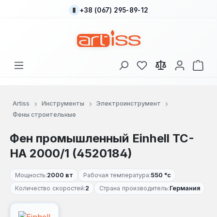
+38 (067) 295-89-12
Перейти к основному содержанию
У вас есть товары
В к
Artiss
Инструменты
Электроинструмент
Фены строительные
Фен промышленный Einhell TC-
HA 2000/1 (4520184)
Мощность:
2000 вт
Рабочая температура:
550 °с
Количество скоростей:
2
Страна производитель:
Германия