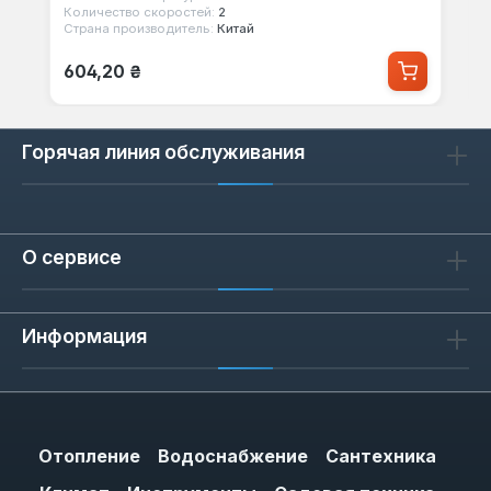
Количество скоростей:
2
Страна производитель:
Китай
Обычная цена:
604,20 ₴
Горячая линия обслуживания
О сервисе
Информация
Отопление
Водоснабжение
Сантехника