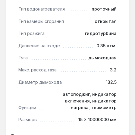
Нет — минимальное входное давление 0,35
Тип водонагревателя
проточный
атм, при меньшем гидротурбина не создаст
искру для розжига.
Тип камеры сгорания
открытая
Тип розжига
гидротурбина
Можно ли установить без дымохода?
Давление на входе
0.35 атм.
Нет — это колонка с открытой камерой
сгорания, требуется дымоход диаметром
Тяга
дымоходная
132,5 мм для отвода продуктов сгорания.
Макс. расход газа
3.2
Диаметр дымохода
132.5
автоподжиг, индикатор
включения, индикатор
Функции
нагрева, термометр
Размеры
15 × 10000000 мм