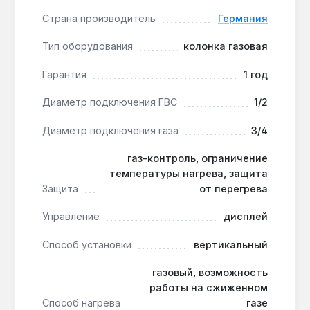
также арматура из стеклонаполненного
Страна производитель
Германия
полиамида — безопасность для здоровья и
долговечность.
Тип оборудования
колонка газовая
Работа на сжиженном газе:
горелка из
нержавеющей стали позволяет перейти на
Гарантия
1 год
баллонный газ, что актуально для дач без
Диаметр подключения ГВС
1/2
газовой магистрали.
Безопасность в эксплуатации:
Диаметр подключения газа
3/4
ионизационный контроль пламени, ограничитель
температуры на выходе, защита от перегрева
газ-контроль, ограничение
и контроль тяги — четыре уровня защиты.
температуры нагрева, защита
Защита
от перегрева
Колонка подходит для квартир с открытой
Управление
дисплей
камерой сгорания и дымоходом диаметром 132,5
мм. Производство — Германия. Гарантия 1 год,
Способ установки
вертикальный
доставка по Украине.
газовый, возможность
работы на сжиженном
Способ нагрева
газе
Работает ли при давлении ниже 0,35 атм?