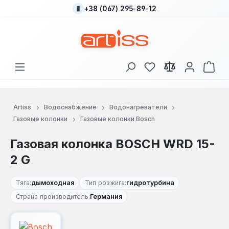
+38 (067) 295-89-12
Перейти к основному содержанию
У вас есть товары
В к
Artiss
Водоснабжение
Водонагреватели
Газовые колонки
Газовые колонки Bosch
Газовая колонка BOSCH WRD 15-
2 G
Тяга:
дымоходная
Тип розжига:
гидротурбина
Страна производитель:
Германия