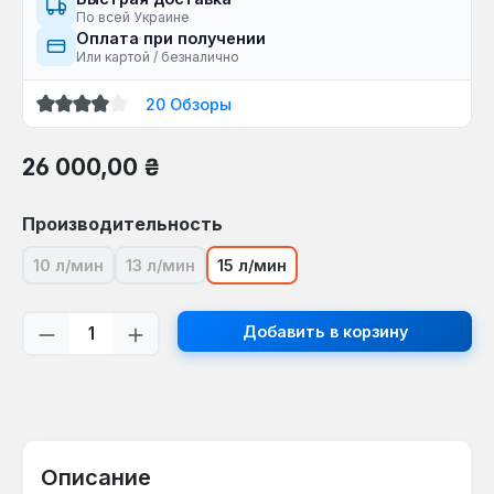
По всей Украине
Оплата при получении
Или картой / безналично
20 Обзоры
Средний рейтинг 3.85 из 5 звезд
Обычная цена:
26 000,00 ₴
Выберите
Производительность
10 л/мин
13 л/мин
15 л/мин
(В настоящее время эта опция недоступна.)
(В настоящее время эта опция недоступна.)
Количество продукта: введите желаем
Добавить в корзину
Описание