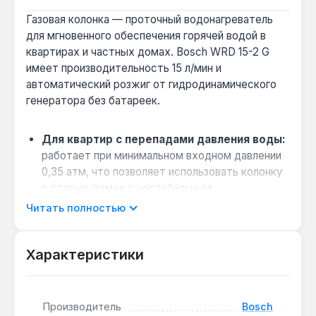
Газовая колонка — проточный водонагреватель
для мгновенного обеспечения горячей водой в
квартирах и частных домах. Bosch WRD 15-2 G
имеет производительность 15 л/мин и
автоматический розжиг от гидродинамического
генератора без батареек.
Для квартир с перепадами давления воды:
работает при минимальном входном давлении
0,35 атм, что позволяет использовать колонку
в старых домах с нестабильным
водоснабжением.
Читать полностью
Энергонезависимость:
гидротурбина
вырабатывает искру без подключения к
Характеристики
электросети — не нужны батарейки или
розетка, что удобно при отключениях света.
Экологичные материалы:
медный
Производитель
Bosch
теплообменник без примесей олова и свинца, а