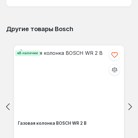
Хорошо (1)
5%
Другие товары Bosch
Пропустить галерею продуктов
Приемлемый (1)
В наличии
5%
Неудовлетворительно (3)
15%
Оставьте отзыв!
Газовая колонка BOSCH WR 2 B
Поделитесь своим опытом с другими
клиентами.