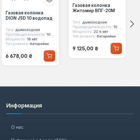
Газовая колонка
Житомир ВПГ-20М
Газовая колонка
DION JSD 10 водопад
Тяга:
дымоходная
Производительность:
10 л/мин
Тяга:
дымоходная
Мощность:
22.4 квт
Производительность:
10 л/мин
Тип розжига:
батарейки
Мощность:
18 квт
Тип розжига:
батарейки
Обычная цена:
9 125,00 ₴
Обычная цена:
6 678,00 ₴
Информация
О нас