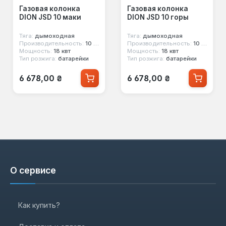
Газовая колонка
Газовая колонка
DION JSD 10 маки
DION JSD 10 горы
Тяга:
дымоходная
Тяга:
дымоходная
Производительность:
10 л/мин
Производительность:
10 л/мин
Мощность:
18 квт
Мощность:
18 квт
Тип розжига:
батарейки
Тип розжига:
батарейки
Обычная цена:
Обычная цена:
6 678,00 ₴
6 678,00 ₴
О сервисе
Как купить?