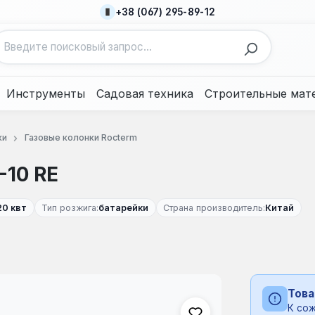
+38 (067) 295-89-12
Инструменты
Садовая техника
Строительные мат
ки
Газовые колонки Rocterm
-10 RE
20 квт
Тип розжига:
батарейки
Страна производитель:
Китай
Това
К сож