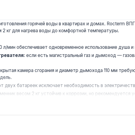
иготовления горячей воды в квартирах и домах. Rocterm ВПГ
 2 кг для нагрева воды до комфортной температуры.
0 л/мин обеспечивает одновременное использование душа и 
гревателя:
если есть магистральный газ и дымоход — газов
крытая камера сгорания и диаметр дымохода 110 мм треб
дель.
т двух батареек исключает необходимость в электричестве
енник весом 2 кг устойчив к коррозии, но рекомендуется у
азоснабжением и дымоходом. Производство — Китай. Гаранти
мбар?