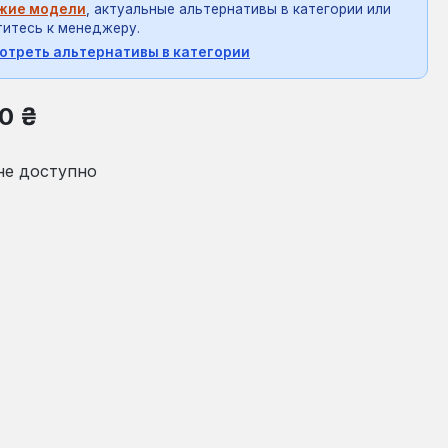
жие модели
, актуальные альтернативы в категории или
итесь к менеджеру.
отреть альтернативы в категории
на:
0 ₴
не доступно