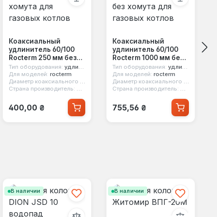
Коаксиальный
Коаксиальный
60/100
удлинитель 60/100
удлинитель 60/100
Rocterm 250 мм без
Rocterm 1000 мм без
хомута для газовых
хомута для газовых
Тип оборудования:
удлинитель коаксиальный
Тип оборудования:
удлинитель коаксиальный
котлов
котлов
Для моделей:
rocterm
Для моделей:
rocterm
Диаметр коаксиального дымохода:
60/100
Диаметр коаксиального дымохода:
Страна производитель:
Китай
Страна производитель:
Китай
Обычная цена:
Обычная цена:
400,00 ₴
755,56 ₴
В наличии
В наличии