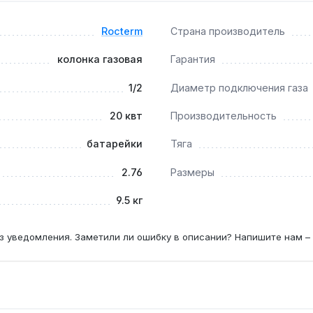
-20 мбар, что соответствует стандартным параметрам бытов
Rocterm
Страна производитель
колонка газовая
Гарантия
каждые 2 года при жёсткой воде — это предотвращает сн
1/2
Диаметр подключения газа
20 квт
Производительность
батарейки
Тяга
2.76
Размеры
9.5 кг
з уведомления. Заметили ли ошибку в описании? Напишите нам –