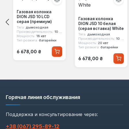
Газовая колонка
DION JSD 10 LCD
Газовая колонка
серая (премиум)
DION JSD 10 белая
Тяга:
дымоходная
(серая вставка) White
Производительность:
10 л/мин
Тяга:
дымоходная
Мощность:
18 квт
Производительность:
10 л/мин
Тип розжига:
батарейки
Мощность:
20 квт
Тип розжига:
батарейки
Обычная цена:
6 678,00 ₴
Обычная цена:
6 678,00 ₴
Горячая линия обслуживания
Поддержка и консультирование через:
+38 (067) 295‑89‑12