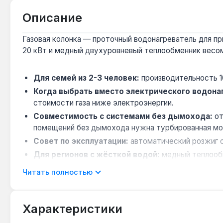
Описание
Газовая колонка — проточный водонагреватель для пр
20 кВт и медный двухуровневый теплообменник весом
Для семей из 2-3 человек:
производительность 1
Когда выбрать вместо электрического водона
стоимости газа ниже электроэнергии.
Совместимость с системами без дымохода:
от
помещений без дымохода нужна турбированная мо
Совет по эксплуатации:
автоматический розжиг о
Для регионов с жёсткой водой:
медный теплообм
Читать полностью
Колонка подходит для квартир и небольших домов с г
Характеристики
Подходит ли для работы при давлении газа 13 