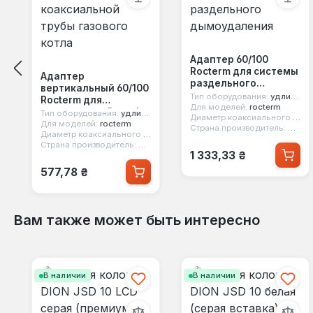
Адаптер 60/100
Rocterm для системы
Адаптер
раздельного
вертикальный 60/100
дымоудаления
Тип оборудования:
удлинитель коаксиальный
Rocterm для
Для моделей:
rocterm
коаксиальной трубы
Тип оборудования:
удлинитель коаксиальный
Диаметр коаксиального дымохода:
газового котла
Для моделей:
rocterm
Страна производитель:
Китай
Диаметр коаксиального дымохода:
60/100
Страна производитель:
Китай
Обычная цена:
1 333,33 ₴
Обычная цена:
577,78 ₴
Вам также может быть интересно
Пропустить галерею продуктов
В наличии
В наличии