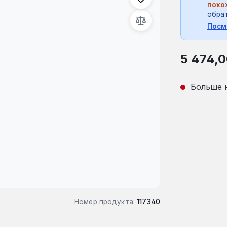
похо
обрат
Посм
Обычная це
5 474,0
Больше 
Номер продукта:
117340