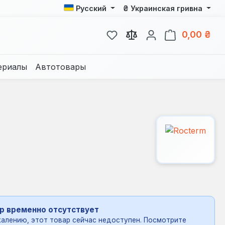
₴
Русский
Украинская гривна
У вас есть товары из спис
В к
0,00 ₴
ериалы
Автотовары
р временно отсутствует
алению, этот товар сейчас недоступен. Посмотрите