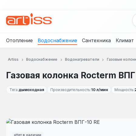
рейти к основному содержанию
Перейти к поиску
Перейти к основной навигации
Отопление
Водоснабжение
Сантехника
Климат
Artiss
Водоснабжение
Водонагреватели
Газовые колон
Газовая колонка Rocterm ВПГ
Тяга:
дымоходная
Производительность:
10 л/мин
Мощность:
Пропустить галерею изображений
Нет в наличии