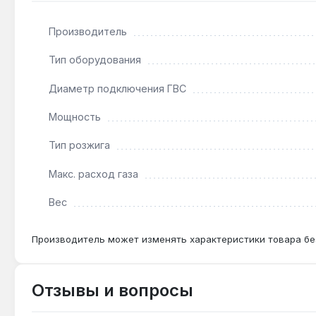
Да — конструкция рассчитана на давление газа 13
Производитель
Как часто нужно чистить теплообменник?
Тип оборудования
Рекомендуется промывка медного теплообменника 
Диаметр подключения ГВС
Мощность
Тип розжига
Макс. расход газа
Вес
Производитель может изменять характеристики товара бе
Отзывы и вопросы