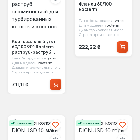
Фланец 60/100
Rocterm
Тип оборудования:
удлинитель коаксиальный
Для моделей:
rocterm
Диаметр коаксиального дымохода:
Страна производитель:
Китай
Коаксиальный угол
Обычная цена:
222,22 ₴
60/100 90º Rocterm
раструб-раструб
60/100
алюминиевый для
Тип оборудования:
угол коаксиальный
турбированных
Для моделей:
rocterm
Диаметр коаксиального дымохода:
60/100
котлов и колонок
Страна производитель:
Китай
Обычная цена:
711,11 ₴
В наличии
В наличии