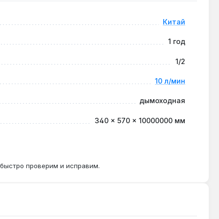
ых газопроводов в Украине.
Китай
1 год
ижение КПД 88% из-за накипи.
1/2
10 л/мин
дымоходная
340 × 570 × 10000000 мм
 быстро проверим и исправим.