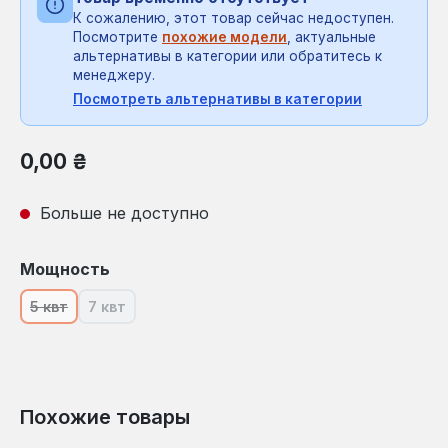
К сожалению, этот товар сейчас недоступен.
Посмотрите
похожие модели
, актуальные
альтернативы в категории или обратитесь к
менеджеру.
Посмотреть альтернативы в категории
Обычная цена:
0,00 ₴
Больше не доступно
Выберите
Мощность
5 квт
7 квт
(В настоящее время эта опция недоступна.)
(В настоящее время эта опция недоступна.)
Похожие товары