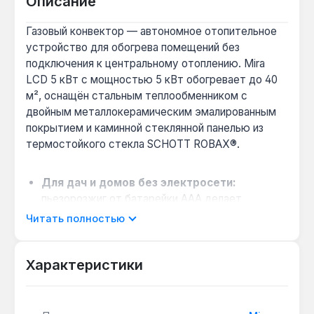
Описание
Газовый конвектор — автономное отопительное
устройство для обогрева помещений без
подключения к центральному отоплению. Mira
LCD 5 кВт с мощностью 5 кВт обогревает до 40
м², оснащён стальным теплообменником с
двойным металлокерамическим эмалированным
покрытием и каминной стеклянной панелью из
термостойкого стекла SCHOTT ROBAX®.
Для дач и домов без электросети:
пьезорозжиг от батарейки AAA делает
конвектор полностью энергонезависимым —
Читать полностью
работает при отключении света, что актуально
для сельской местности.
Характеристики
Безопасность в жилых комнатах:
герметичная камера сгорания не сжигает
кислород, а автоматика EUROSIT 630