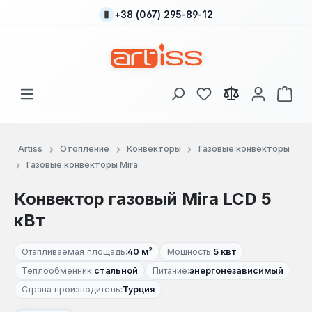
+38 (067) 295-89-12
Перейти к основному содержанию
У вас есть товары
В к
Artiss
Отопление
Конвекторы
Газовые конвекторы
Газовые конвекторы Mira
Конвектор газовый Mira LCD 5
кВт
Отапливаемая площадь:
40 м²
Мощность:
5 квт
Теплообменник:
стальной
Питание:
энергонезависимый
Страна производитель:
Турция