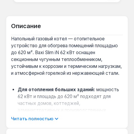
Описание
Напольный газовый котел — отопительное
устройство для обогрева помещений площадью
до 620 м². Baxi Slim iN 62 кВт оснащен
секционным чугунным теплообменником,
устойчивым к коррозии и термическим нагрузкам,
и атмосферной горелкой из нержавеющей стали.
Для отопления больших зданий:
мощность
62 кВт и площадь до 620 м² подходят для
частных домов, коттеджей,
административных и производственных
объектов с высотой потолков до 3 м.
Читать полностью
Работа при нестабильном газоснабжении:
котел стабильно функционирует при давлении