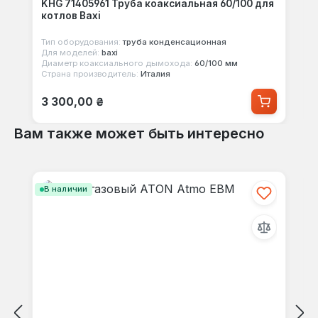
KHG 71405961 Труба коаксиальная 60/100 для
котлов Baxi
Тип оборудования:
труба конденсационная
Для моделей:
baxi
Диаметр коаксиального дымохода:
60/100 мм
Страна производитель:
Италия
Обычная цена:
3 300,00 ₴
Вам также может быть интересно
Пропустить галерею продуктов
В наличии