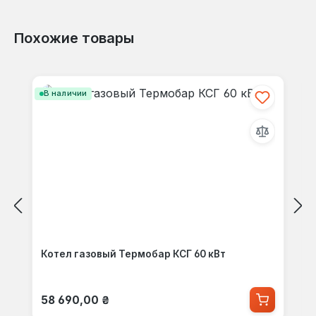
Похожие товары
Пропустить галерею продуктов
В наличии
Котел газовый Термобар КСГ 60 кВт
Обычная цена:
58 690,00 ₴