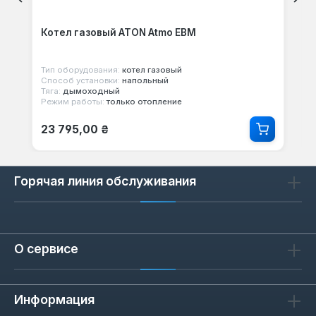
Котел газовый ATON Atmo ЕВМ
Тип оборудования:
котел газовый
Способ установки:
напольный
Тяга:
дымоходный
Режим работы:
только отопление
Обычная цена:
23 795,00 ₴
Горячая линия обслуживания
О сервисе
Информация