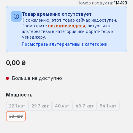
Номер продукта:
114493
Товар временно отсутствует
К сожалению, этот товар сейчас недоступен.
Посмотрите
похожие модели
, актуальные
альтернативы в категории или обратитесь к
менеджеру.
Посмотреть альтернативы в категории
Обычная цена:
0,00 ₴
Больше не доступно
Выберите
Мощность
22.1 квт
29.7 квт
40 квт
48.7 квт
54.1 квт
(В настоящее время эта опция недоступна.)
(В настоящее время эта опция недоступна.)
(В настоящее время эта опция нед
(В настоящее время эта
(В настояще
62 квт
(В настоящее время эта опция недоступна.)