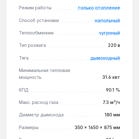
стандартными фитингами.
Режим работы
только отопление
Способ установки
напольный
Котел предназначен для автономного отопления
частных домов, коттеджей, административных
Теплообменник
чугунный
зданий или небольших производственных цехов.
Возможность подключения внешнего
Тип розжига
220 в
накопительного бойлера позволяет организовать
горячее водоснабжение без замены
Тяга
дымоходный
оборудования. Производство — Италия. Гарантия
Минимальная тепловая
7 лет, доставка по Украине.
мощность
31.6 квт
КПД
90.1 %
Подходит ли котел для системы «теплый
пол»?
Макс. расход газа
7.3 м³/ч
Да — второй контур с диапазоном 30-45 °C и
Диаметр дымохода
180 мм
чугунный теплообменник обеспечивают
стабильную работу низкотемпературных
Размеры
350 × 1650 × 875 мм
систем без риска конденсата.