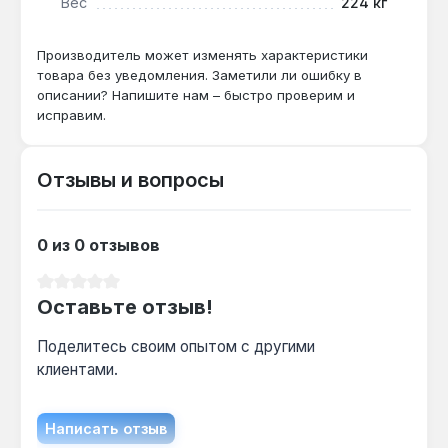
Вес
224 кг
Какой диаметр дымохода требуется?
Производитель может изменять характеристики
Для Baxi Slim iN 62 кВт необходим дымоход
товара без уведомления. Заметили ли ошибку в
диаметром 180 мм — это стандартный
описании? Напишите нам – быстро проверим и
размер для котлов мощностью до 62 кВт с
исправим.
открытой камерой сгорания.
Отзывы и вопросы
Выдерживает ли котел перепады
напряжения?
0 из 0 отзывов
Да — электронная система управления с
розжигом 220 В и потреблением 15 Вт
Средний рейтинг 0 из 5 звезд
защищена от скачков напряжения, но для
Оставьте отзыв!
стабильной работы рекомендуется
стабилизатор.
Поделитесь своим опытом с другими
клиентами.
Написать отзыв