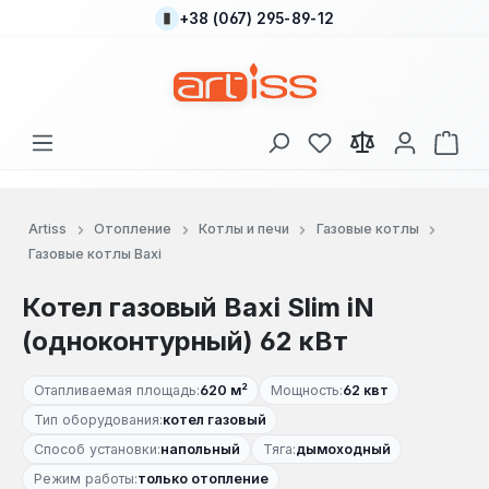
+38 (067) 295-89-12
Перейти к основному содержанию
У вас есть товары
В к
Artiss
Отопление
Котлы и печи
Газовые котлы
Газовые котлы Baxi
Котел газовый Baxi Slim iN
(одноконтурный) 62 кВт
Отапливаемая площадь:
620 м²
Мощность:
62 квт
Тип оборудования:
котел газовый
Способ установки:
напольный
Тяга:
дымоходный
Режим работы:
только отопление