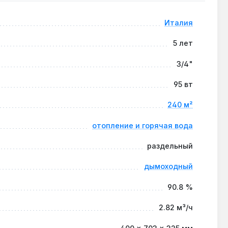
Италия
и контурами 35–45 °C через смесительный узел.
5 лет
3/4"
ка из нержавеющей стали — это сохраняет
95 вт
240 м²
отопление и горячая вода
т 9.5 кВт, что снижает расход газа на 10% при
раздельный
дымоходный
90.8 %
2.82 м³/ч