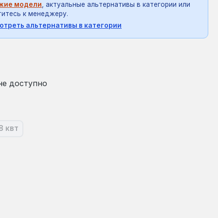
жие модели
, актуальные альтернативы в категории или
итесь к менеджеру.
отреть альтернативы в категории
на:
не доступно
8 квт
оящее время эта опция недоступна.)
(В настоящее время эта опция недоступна.)