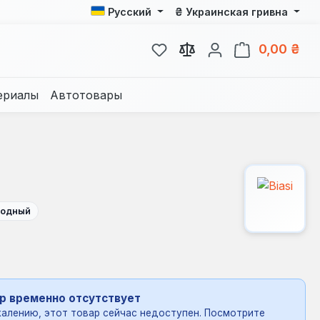
₴
Русский
Украинская гривна
У вас есть товары из спис
В к
0,00 ₴
ериалы
Автотовары
одный
р временно отсутствует
алению, этот товар сейчас недоступен. Посмотрите