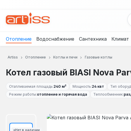
рейти к основному содержанию
Перейти к поиску
Перейти к основной навигации
Отопление
Водоснабжение
Сантехника
Климат
Artiss
Отопление
Котлы и печи
Газовые котлы
Котел газовый BIASI Nova Par
Отапливаемая площадь:
240 м²
Мощность:
24 квт
Тип оборуд
Режим работы:
отопление и горячая вода
Теплообменник:
раз
Пропустить галерею изображений
Нет в наличии