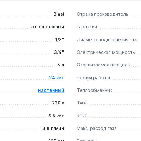
Biasi
Страна производитель
дуляция пламени позволяют работать с низкотемпературным
котел газовый
Гарантия
1/2"
Диаметр подключения газа
егодная промывка вторичного пластинчатого теплообменни
3/4"
Электрическая мощность
6 л
Отапливаемая площадь
кса A?
24 квт
Режим работы
ониженным потреблением 95 Вт и расширенной модуляцией о
настенный
Теплообменник
220 в
Тяга
9.5 квт
КПД
13.8 л/мин
Макс. расход газа