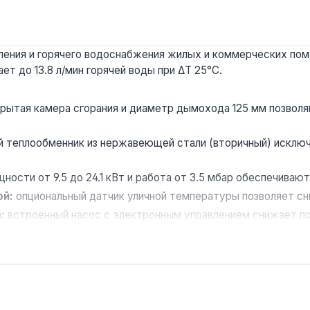
ления и горячего водоснабжения жилых и коммерческих пом
т до 13.8 л/мин горячей воды при ΔT 25°C.
рытая камера сгорания и диаметр дымохода 125 мм позволя
 теплообменник из нержавеющей стали (вторичный) исключ
ости от 9.5 до 24.1 кВт и работа от 3.5 мбар обеспечиваю
ой:
опциональный датчик уличной температуры позволяет сни
:
встроенный насос с электронным управлением снижает по
0 м² с кирпичным или коаксиальным дымоходом диаметром 
 Производство — Италия. Гарантия 5 лет, доставка по Укра