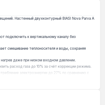
ещений. Настенный двухконтурный BIASI Nova Parva A
ют подключить к вертикальному каналу без
ает смешивание теплоносителя и воды, сохраняя
т нагрев даже при низком входном давлении.
зить расход газа до 10% за счёт коррекции режима.
требление электроэнергии до 27% по сравнению с
125 мм. Расширительный бак 6 л компенсирует
ине.