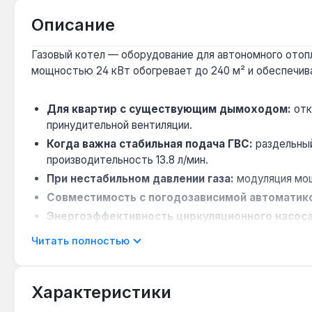
Описание
Газовый котел — оборудование для автономного отоп
мощностью 24 кВт обогревает до 240 м² и обеспечивае
Для квартир с существующим дымоходом:
отк
принудительной вентиляции.
Когда важна стабильная подача ГВС:
раздельный
производительность 13.8 л/мин.
При нестабильном давлении газа:
модуляция мощн
Совместимость с погодозависимой автоматик
Энергоэффективность циркуляционного насоса
обычными моделями.
Читать полностью
Котёл подходит для домов и квартир площадью до 24
тепловое расширение в закрытых системах отопления.
Характеристики