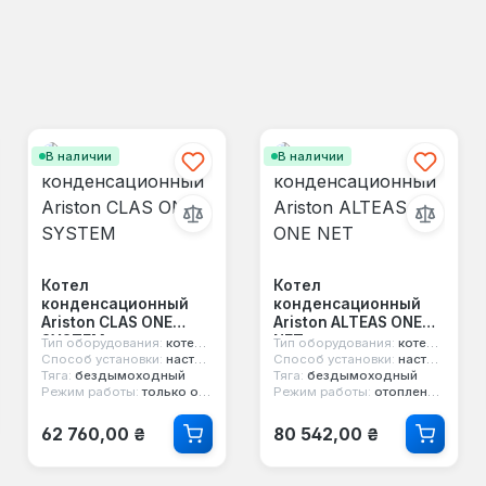
В наличии
В наличии
Котел
Котел
конденсационный
конденсационный
Ariston CLAS ONE
Ariston ALTEAS ONE
SYSTEM
NET
Тип оборудования:
котел конденсационный
Тип оборудования:
котел конденсационный
Способ установки:
настенный
Способ установки:
настенный
Тяга:
бездымоходный
Тяга:
бездымоходный
Режим работы:
только отопление
Режим работы:
отопление и горячая вода
Обычная цена:
Обычная цена:
62 760,00 ₴
80 542,00 ₴