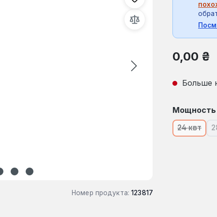
похо
обрат
Посм
Обычная це
0,00 ₴
Больше 
Выберите
Мощность
24 квт
2
(В наст
Номер продукта:
123817