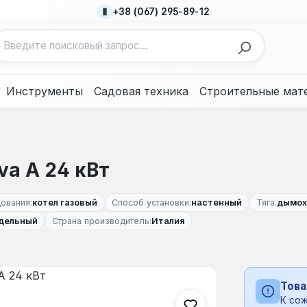
+38 (067) 295-89-12
Инструменты
Садовая техника
Строительные мат
va A 24 кВт
ования:
котел газовый
Способ установки:
настенный
Тяга:
дымох
дельный
Страна производитель:
Италия
Това
К сож