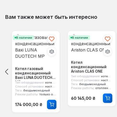
Вам также может быть интересно
Пропустить галерею продуктов
В наличии
В наличии
Котел
конденсационный
Котел газовый
Ariston CLAS ONE
конденсационный
Тип оборудования:
котел конденсационный
Baxi LUNA DUOTECH
Способ установки:
настенный
MP
Тип оборудования:
котел конденсационный
Тяга:
бездымоходный
Способ установки:
настенный
Режим работы:
отопление и горячая вода
Тяга:
бездымоходный
Режим работы:
только отопление
Обычная цена:
60 145,00 ₴
Обычная цена:
174 000,00 ₴