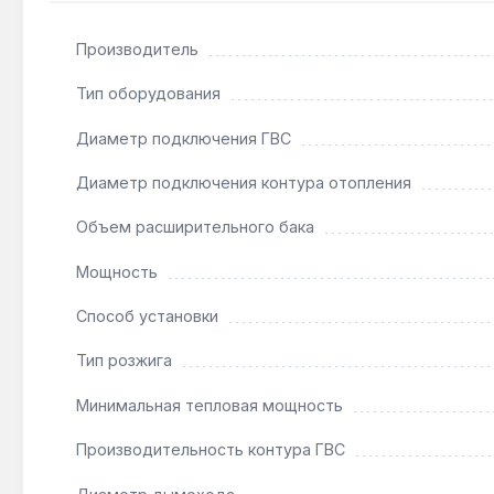
Подходит ли для системы «тёплый пол»?
Производитель
Да — минимальная тепловая мощность 9.5 кВт и мо
Тип оборудования
Как часто нужно обслуживать теплообменник?
Диаметр подключения ГВС
При жёсткости воды выше 7 °dH рекомендована еж
Диаметр подключения контура отопления
производительность 13.8 л/мин.
Объем расширительного бака
Чем отличается от модели Nova Parva без инде
Мощность
Версия A оснащена энергосберегающим насосом с п
Способ установки
частичных нагрузках.
Тип розжига
Минимальная тепловая мощность
Производительность контура ГВС