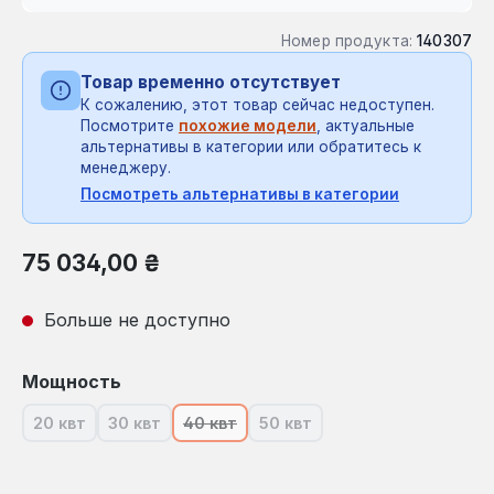
Номер продукта:
140307
Товар временно отсутствует
К сожалению, этот товар сейчас недоступен.
Посмотрите
похожие модели
, актуальные
альтернативы в категории или обратитесь к
менеджеру.
Посмотреть альтернативы в категории
Обычная цена:
75 034,00 ₴
Больше не доступно
Выберите
Мощность
20 квт
30 квт
40 квт
50 квт
(В настоящее время эта опция недоступна.)
(В настоящее время эта опция недоступна.)
(В настоящее время эта опция недост
(В настоящее время эта опц