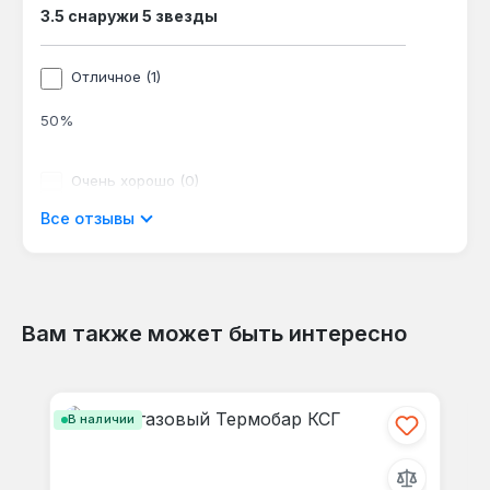
3.5 снаружи 5 звезды
Отличное (1)
50%
Очень хорошо (0)
Все отзывы
0%
Хорошо (0)
0%
Вам также может быть интересно
Пропустить галерею продуктов
Приемлемый (1)
В наличии
50%