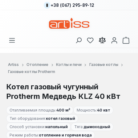
+38 (067) 295-89-12
Перейти к основному содержанию
У вас есть товары
В к
Artiss
Отопление
Котлы и печи
Газовые котлы
Газовые котлы Protherm
Котел газовый чугунный
Protherm Медведь КLZ 40 кВт
Отапливаемая площадь:
400 м²
Мощность:
40 квт
Тип оборудования:
котел газовый
Способ установки:
напольный
Тяга:
дымоходный
Режим работы:
отопление и горячая вода