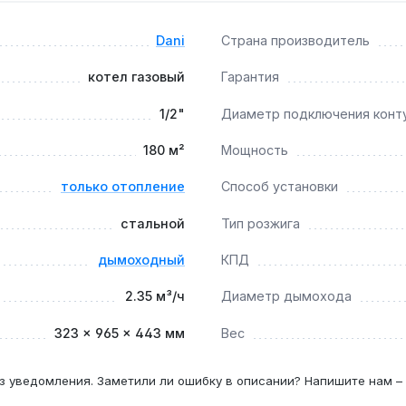
ления (без ГВС) и подходит для систем с радиаторами и кла
Dani
Страна производитель
котел газовый
Гарантия
ной циркуляцией?
1/2"
Диаметр подключения конт
ного бака модель совместима с современными системами, н
180 м²
Мощность
только отопление
Способ установки
года; при сжиженном газе или нестабильном качестве топлив
стальной
Тип розжига
дымоходный
КПД
2.35 м³/ч
Диаметр дымохода
323 × 965 × 443 мм
Вес
з уведомления. Заметили ли ошибку в описании? Напишите нам –