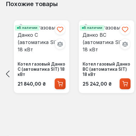
Похожие товары
Пропустить галерею продуктов
В наличии
В наличии
Котел газовый Данко
Котел газовый Данко
С (автоматика SIT) 18
ВС (автоматика SIT)
кВт
18 кВт
Обычная цена:
Обычная цена:
21 840,00 ₴
25 242,00 ₴