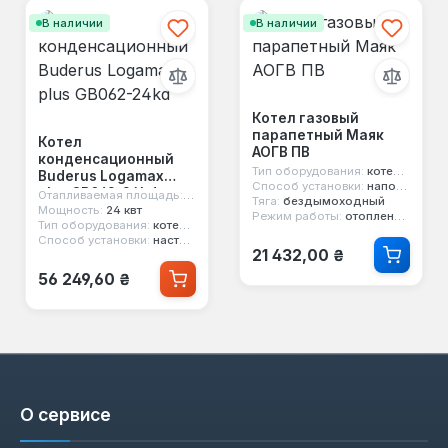
В наличии
В наличии
Котел газовый
парапетный Маяк
Котел
АОГВ ПВ
конденсационный
Тип оборудования:
котел парапетный
Buderus Logamax
Способ установки:
напольный
plus GB062-24kd
м²
Отапливаемая площадь:
240 м²
Тяга:
бездымоходный
Мощность:
24 квт
Режим работы:
отопление и горячая вода
Тип оборудования:
котел конденсационный
Способ установки:
настенный
Обычная цена:
21 432,00 ₴
Обычная цена:
56 249,60 ₴
О сервисе