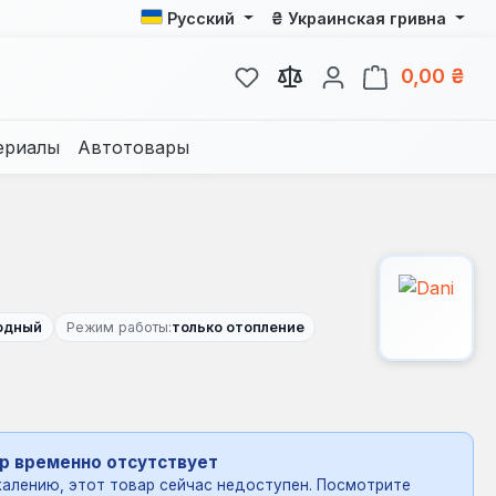
₴
Русский
Украинская гривна
У вас есть товары из спис
В к
0,00 ₴
ериалы
Автотовары
одный
Режим работы:
только отопление
р временно отсутствует
алению, этот товар сейчас недоступен. Посмотрите