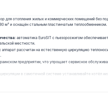
ор для отопления жилых и коммерческих помещений без подк
180 м² и оснащён стальным пластинчатым теплообменником.
ичества:
автоматика EuroSIT с пьезорозжигом обеспечивае
сельской местности.
:
аппарат рассчитан на естественную циркуляцию теплоноси
.
краинском предприятии, что упрощает сервисное обслуживан
циркуляции в самотечной системе устанавливайте котёл ни
 подключения к дымоходу диаметром 135 мм — при замене
ия частных домов площадью до 180 м², дач и небольших ко