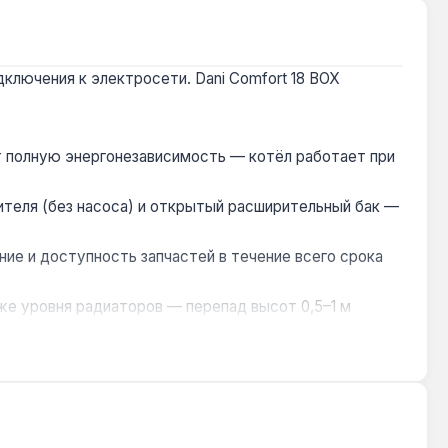
лючения к электросети. Dani Comfort 18 BOX
т полную энергонезависимость — котёл работает при
теля (без насоса) и открытый расширительный бак —
ие и доступность запчастей в течение всего срока
же уровня радиаторов — перепад высот 0,5–1 м
 старого котла проверьте сечение существующей
ммерческих помещений, где отсутствует стабильное