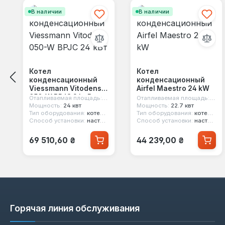
В наличии
В наличии
Котел
Котел
конденсационный
конденсационный
Viessmann Vitodens
Airfel Maestro 24 kW
050-W BPJC 24 кВт
Отапливаемая площадь:
240 м²
Отапливаемая площадь:
240 
Мощность:
24 квт
Мощность:
22.7 квт
Тип оборудования:
котел конденсационный
Тип оборудования:
котел конденсационный
Способ установки:
настенный
Способ установки:
настенный
Обычная цена:
Обычная цена:
69 510,60 ₴
44 239,00 ₴
Горячая линия обслуживания