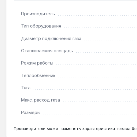
электроснабжение. Он работает только в режиме отоп
по Украине.
Производитель
Тип оборудования
Подходит ли котёл для системы с принудитель
Диаметр подключения газа
Да — при наличии насоса и закрытого расширитель
гравитационном режиме.
Отапливаемая площадь
Режим работы
Как часто нужно чистить теплообменник?
При использовании магистрального газа — раз в 2 
Теплообменник
нагара.
Тяга
Макс. расход газа
Размеры
Производитель может изменять характеристики товара бе