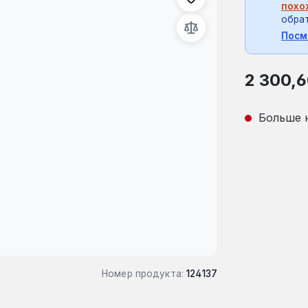
похо
обрат
Посм
Обычная це
2 300,6
Больше 
Номер продукта:
124137