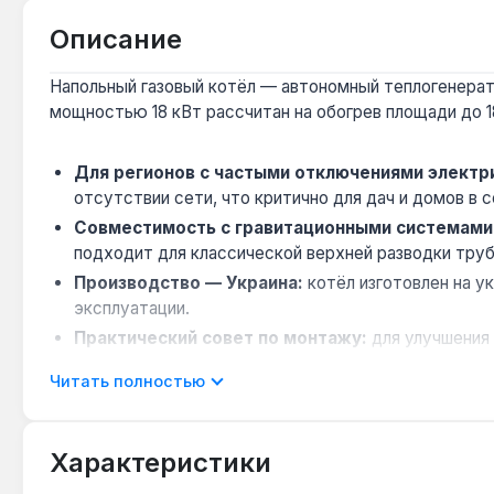
Описание
Напольный газовый котёл — автономный теплогенерат
мощностью 18 кВт рассчитан на обогрев площади до 
Для регионов с частыми отключениями электр
отсутствии сети, что критично для дач и домов в 
Совместимость с гравитационными системами
подходит для классической верхней разводки труб
Производство — Украина:
котёл изготовлен на у
эксплуатации.
Практический совет по монтажу:
для улучшения 
обеспечивает стабильный поток теплоносителя.
Читать полностью
Ограничение по типу дымохода:
модель требует
трубы.
Характеристики
Котёл Dani Comfort 18 BOX предназначен для отоплен