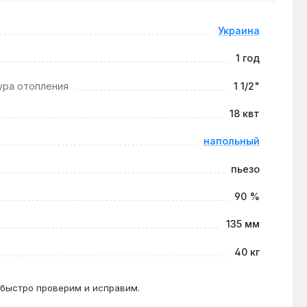
ссической разводкой труб. Гарантия 1 год, доставка
Украина
1 год
ура отопления
1 1/2"
о энергонезависимость сохраняется только в
18 квт
напольный
а — ежегодно, чтобы КПД 90 % не снижался из-за
пьезо
90 %
135 мм
40 кг
 быстро проверим и исправим.