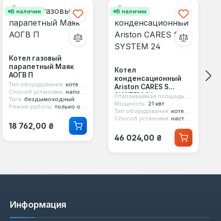
В наличии
В наличии
Котел газовый
парапетный Маяк
Котел
АОГВ П
конденсационный
Тип оборудования:
котел парапетный
Ariston CARES S
Способ установки:
напольный
SYSTEM 24
Отапливаемая площадь:
240 м²
Тяга:
бездымоходный
Мощность:
21 квт
Режим работы:
только отопление
Тип оборудования:
котел конденсационный
Способ установки:
настенный
Обычная цена:
18 762,00 ₴
Обычная цена:
46 024,00 ₴
Информация