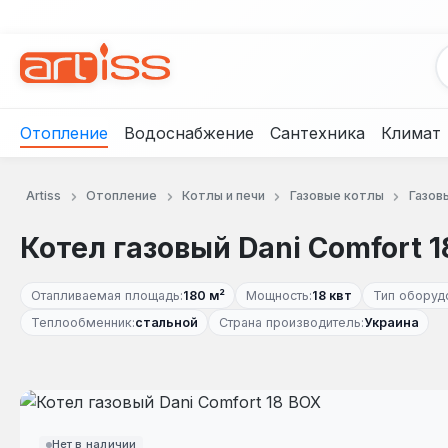
рейти к основному содержанию
Перейти к поиску
Перейти к основной навигации
Отопление
Водоснабжение
Сантехника
Климат
Artiss
Отопление
Котлы и печи
Газовые котлы
Газов
Котел газовый Dani Comfort 1
Отапливаемая площадь:
180 м²
Мощность:
18 квт
Тип оборуд
Теплообменник:
стальной
Страна производитель:
Украина
Пропустить галерею изображений
Нет в наличии