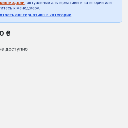
жие модели
, актуальные альтернативы в категории или
итесь к менеджеру.
отреть альтернативы в категории
на:
0 ₴
не доступно