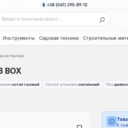
+38 (067) 295-89-12
Инструменты
Садовая техника
Строительные мат
ые котлы Dani
8 BOX
ования:
котел газовый
Способ установки:
напольный
Тяга:
дымох
Това
К сож