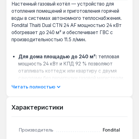
Настенный газовый котёл — устройство для
отопления помещений и приготовления горячей
воды в системах автономного теплоснабжения.
Fondital Thaiti Dual CTN 24 AF мощностью 24 кВт
обогревает до 240 м² и обеспечивает ГВС с
производительностью 11.5 л/мин.
Для дома площадью до 240 м²:
тепловая
мощность 24 кВт и КПД 92 % позволяют
отапливать коттедж или квартиру с двумя
санузлами без перегрузки газовой магистрали.
Выбор между природным и сжиженным
Читать полностью
газом:
заводская настройка на природный газ,
сменные форсунки для пропан-бутана —
Характеристики
подходит для негазифицированных посёлков.
Совместимость с системами «тёплый
пол»:
раздельный теплообменник (медный
Производитель
Fondital
первичный + нержавеющий пластинчатый)
позволяет подключать низкотемпературные