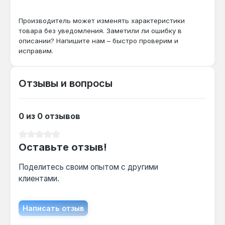
При жёсткой воде (>7 °dH) — ежегодная
промывка пластинчатого теплообменника из
Производитель может изменять характеристики
товара без уведомления. Заметили ли ошибку в
нержавеющей стали, иначе КПД снижается
описании? Напишите нам – быстро проверим и
на 5-10 %.
исправим.
Отзывы и вопросы
0 из 0 отзывов
Средний рейтинг 0 из 5 звезд
Оставьте отзыв!
Поделитесь своим опытом с другими
клиентами.
Написать отзыв