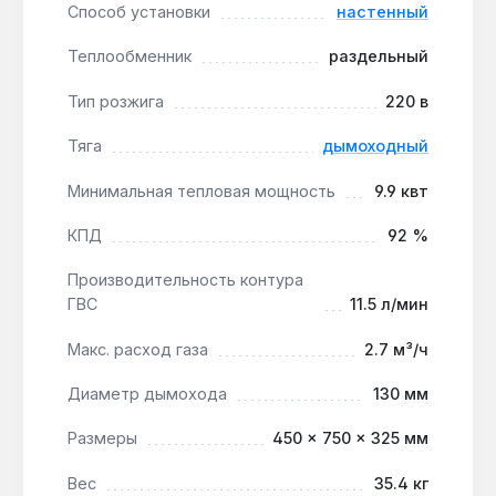
года, доставка по Украине.
Способ установки
настенный
Теплообменник
раздельный
Подходит ли для квартиры с газовой
колонкой?
Тип розжига
220 в
Да — производительность ГВС 11.5 л/мин и
Тяга
дымоходный
подключение 1/2" обеспечивают комфортный
душ и мойку без перепадов температуры.
Минимальная тепловая мощность
9.9 квт
КПД
92 %
Чем отличается от модели без индекса
AF?
Производительность контура
ГВС
11.5 л/мин
Версия AF оснащена трёхскоростным
насосом с деаэратором и расширительным
Макс. расход газа
2.7 м³/ч
баком 8 л — это снижает шум и упрощает
монтаж в системах с естественной
Диаметр дымохода
130 мм
циркуляцией.
Размеры
450 × 750 × 325 мм
Как часто нужно чистить теплообменник?
Вес
35.4 кг