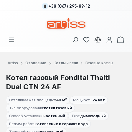
+38 (067) 295-89-12
Перейти к основному содержанию
У вас есть товары
В к
Artiss
Отопление
Котлы и печи
Газовые котлы
Котел газовый Fondital Thaiti
Dual CTN 24 AF
Отапливаемая площадь:
240 м²
Мощность:
24 квт
Тип оборудования:
котел газовый
Способ установки:
настенный
Тяга:
дымоходный
Режим работы:
отопление и горячая вода
Теплообменник:
раздельный