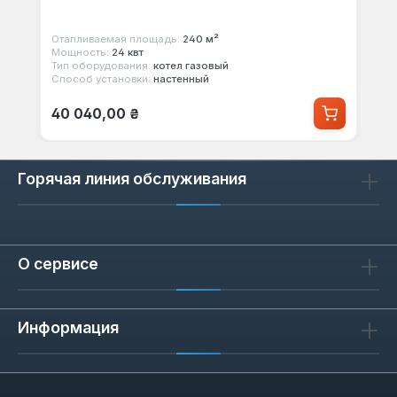
Отапливаемая площадь:
240 м²
Мощность:
24 квт
Тип оборудования:
котел газовый
Способ установки:
настенный
Обычная цена:
40 040,00 ₴
Горячая линия обслуживания
О сервисе
Информация