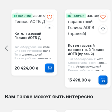
Пропустить галерею продуктов
В наличии
В наличии
Котел газовый
Гелиос АОГВ Д
Котел газовый
Тип оборудования:
котел газовый
парапетный Гелиос
Способ установки:
напольный
АОГВ (правый)
Тяга:
дымоходный
Режим работы:
только отопление
Тип оборудования:
котел парапетный
Способ установки:
напольный
Обычная цена:
Тяга:
бездымоходный
20 424,00 ₴
Режим работы:
только отопление
Обычная цена:
15 498,00 ₴
Вам также может быть интересно
Пропустить галерею продуктов