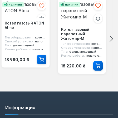
В наличии
В наличии
Котел газовый ATON
Atmo
Котел газовый
парапетный
Тип оборудования:
котел газовый
Житомир-М
Способ установки:
напольный
Тип оборудования:
котел парапетный
Тяга:
дымоходный
Способ установки:
напольный
Режим работы:
только отопление
Тяга:
бездымоходный
Режим работы:
только отопление
Обычная цена:
18 980,00 ₴
Обычная цена:
18 220,00 ₴
Информация