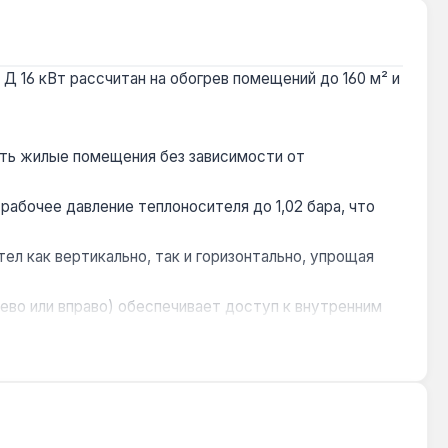
Д 16 кВт рассчитан на обогрев помещений до 160 м² и
ть жилые помещения без зависимости от
абочее давление теплоносителя до 1,02 бара, что
л как вертикально, так и горизонтально, упрощая
во или вправо) обеспечивает доступ к внутренним
центров и запчастей на территории страны.
независимость от электросети. Горячее
. Гарантия 2 года, доставка по Украине.