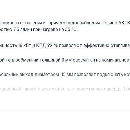
номного отопления и горячего водоснабжения. Гелиос АКГВ 
тью 7,5 л/мин при нагреве на 35 °C.
щность 16 кВт и КПД 92 % позволяют эффективно отаплива
ой теплообменник толщиной 3 мм рассчитан на номинальное р
сальный выход диаметром 115 мм позволяет подключать коте
цовочной панели с возможностью перестановки дверцы (вле
краинском предприятии, что гарантирует наличие сервисных 
 служебных помещений площадью до 160 м², где требуется 
вает потребности одной точки водоразбора (душ или кухня)