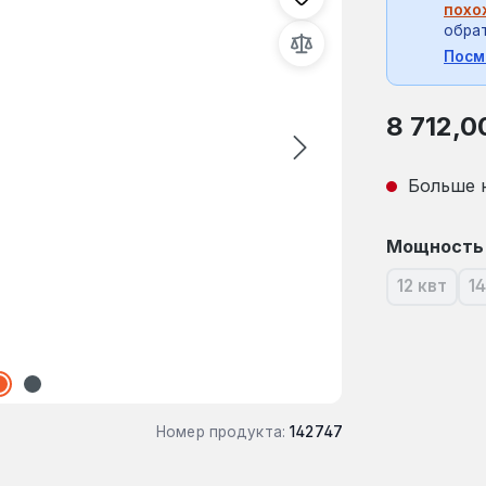
похо
обрат
Посм
Обычная це
8 712,0
Больше 
Выберите
Мощность
12 квт
14
(В насто
Номер продукта:
142747