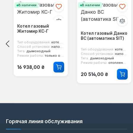
В наличии
В наличии
Котел газовый
Житомир КС-Г
Котел газовый Данко
ВС (автоматика SIT)
Тип оборудования:
котел газовый
Способ установки:
напольный
Тип оборудования:
котел газовый
Тяга:
дымоходный
Способ установки:
напольный
Режим работы:
только отопление
Тяга:
дымоходный
Режим работы:
отопление и горячая вода
Обычная цена:
16 938,00 ₴
Обычная цена:
20 514,00 ₴
Горячая линия обслуживания