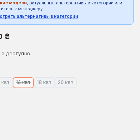
жие модели
, актуальные альтернативы в категории или
итесь к менеджеру.
отреть альтернативы в категории
на:
0 ₴
не доступно
 квт
16 квт
18 квт
20 квт
ящее время эта опция недоступна.)
(В настоящее время эта опция недоступна.)
(В настоящее время эта опция недоступна.)
(В настоящее время эта опция недоступна.)
(В настоящее время эта опция не