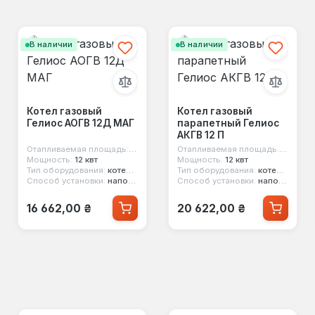
В наличии
В наличии
Котел газовый
Котел газовый
Гелиос АОГВ 12Д МАГ
парапетный Гелиос
АКГВ 12 П
Отапливаемая площадь:
120 м²
Отапливаемая площадь:
120 м²
Мощность:
12 квт
Мощность:
12 квт
Тип оборудования:
котел газовый
Тип оборудования:
котел парапетный
Способ установки:
напольный
Способ установки:
напольный
Обычная цена:
Обычная цена:
16 662,00 ₴
20 622,00 ₴