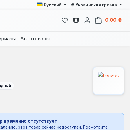
₴
Русский
Украинская гривна
У вас есть товары из спис
В к
0,00 ₴
ериалы
Автотовары
одный
р временно отсутствует
алению, этот товар сейчас недоступен. Посмотрите