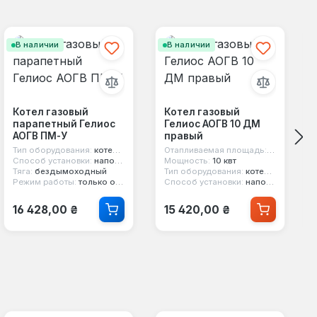
В наличии
В наличии
Котел газовый
Котел газовый
парапетный Гелиос
Гелиос АОГВ 10 ДМ
АОГВ ПМ-У
правый
Тип оборудования:
котел парапетный
Отапливаемая площадь:
100 м²
Способ установки:
напольный
Мощность:
10 квт
Тяга:
бездымоходный
Тип оборудования:
котел газовый
Режим работы:
только отопление
Способ установки:
напольный
Обычная цена:
Обычная цена:
16 428,00 ₴
15 420,00 ₴