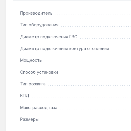
Производитель
Подходит ли котел для системы с естественно
Да — энергонезависимая конструкция и рабочее да
Тип оборудования
циркуляционного насоса.
Диаметр подключения ГВС
Диаметр подключения контура отопления
Как часто нужно чистить теплообменник?
При использовании магистрального газа рекоменду
Мощность
предотвращает перегрев.
Способ установки
Тип розжига
КПД
Макс. расход газа
Размеры