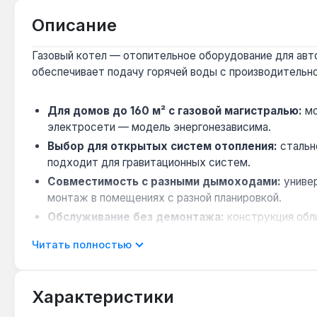
Описание
Газовый котел — отопительное оборудование для авто
обеспечивает подачу горячей воды с производительнос
Для домов до 160 м² с газовой магистралью:
мо
электросети — модель энергонезависима.
Выбор для открытых систем отопления:
стальн
подходит для гравитационных систем.
Совместимость с разными дымоходами:
универ
монтаж в помещениях с разной планировкой.
Обслуживание без демонтажа:
конструкция обли
узлам для чистки и ремонта.
Читать полностью
Производство — Украина:
котел изготовлен на у
Котел подходит для отопления частных домов, дач и
Характеристики
водоснабжение с производительностью 7,5 л/мин покры