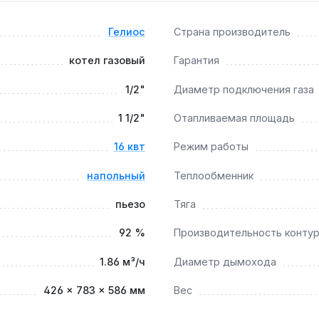
Гелиос
Страна производитель
й циркуляцией?
вление теплоносителя до 1,02 бара позволяют использовать
котел газовый
Гарантия
1/2"
Диаметр подключения газа
1 1/2"
Отапливаемая площадь
ется проверять стальной теплообменник толщиной 3 мм раз
16 квт
Режим работы
напольный
Теплообменник
пьезо
Тяга
92 %
Производительность контур
1.86 м³/ч
Диаметр дымохода
426 × 783 × 586 мм
Вес