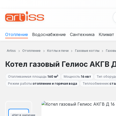
рейти к основному содержанию
Перейти к поиску
Перейти к основной навигации
Отопление
Водоснабжение
Сантехника
Климат
Artiss
Отопление
Котлы и печи
Газовые котлы
Газов
Котел газовый Гелиос АКГВ Д
Отапливаемая площадь:
160 м²
Мощность:
16 квт
Тип оборуд
Режим работы:
отопление и горячая вода
Теплообменник:
ста
Пропустить галерею изображений
Нет в наличии