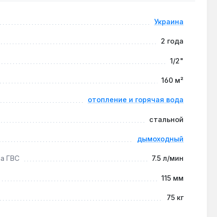
Украина
 его в открытых гравитационных системах без
2 года
1/2"
160 м²
 в отопительный сезон — это сохраняет КПД 92 % и
отопление и горячая вода
стальной
дымоходный
а ГВС
7.5 л/мин
115 мм
75 кг