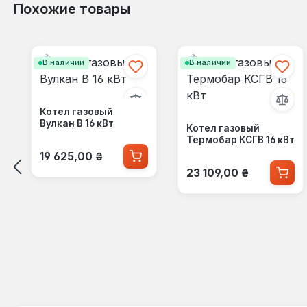
Похожие товары
Пропустить галерею продуктов
В наличии
В наличии
Котел газовый
Вулкан В 16 кВт
Котел газовый
Термобар КСГВ 16 кВт
Обычная цена:
19 625,00 ₴
Обычная цена:
23 109,00 ₴