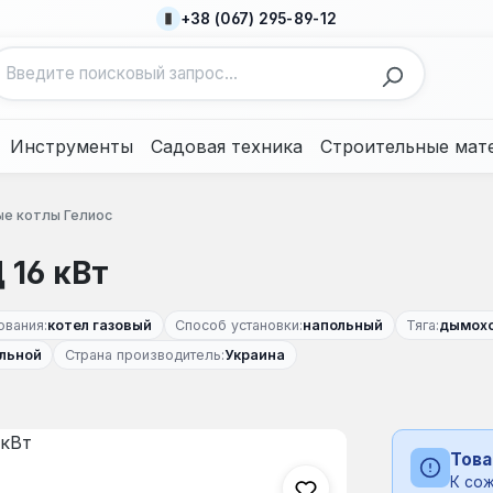
+38 (067) 295-89-12
Инструменты
Садовая техника
Строительные мат
ые котлы Гелиос
 16 кВт
ования:
котел газовый
Способ установки:
напольный
Тяга:
дымох
льной
Страна производитель:
Украина
Това
К сож