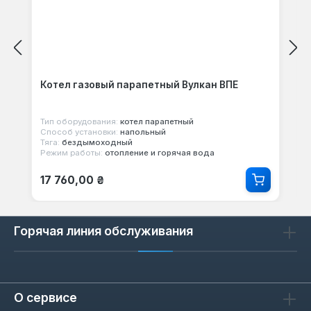
Котел газовый парапетный Вулкан ВПЕ
Тип оборудования:
котел парапетный
Способ установки:
напольный
Тяга:
бездымоходный
Режим работы:
отопление и горячая вода
Обычная цена:
17 760,00 ₴
Горячая линия обслуживания
О сервисе