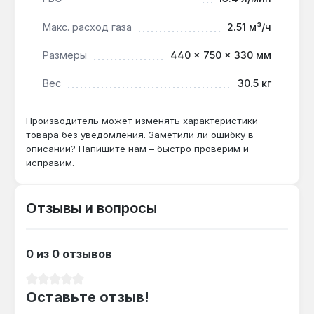
низкотемпературными контурами 35-45 °C.
Макс. расход газа
2.51 м³/ч
Как часто нужно обслуживать
Размеры
440 × 750 × 330 мм
теплообменник?
Вес
30.5 кг
При жесткой воде (>7 °dH) рекомендована
ежегодная промывка — первичный
Производитель может изменять характеристики
теплообменник из нержавеющей стали
товара без уведомления. Заметили ли ошибку в
устойчив к коррозии, но накипь снижает КПД
описании? Напишите нам – быстро проверим и
на 5-10%.
исправим.
Можно ли подключить к системе без
Отзывы и вопросы
дымохода?
Да — котел использует коаксиальный
дымоход диаметром 100/60 мм с
0 из 0 отзывов
принудительной тягой, что позволяет
устанавливать его в помещениях без
Средний рейтинг 0 из 5 звезд
Оставьте отзыв!
традиционного дымохода.