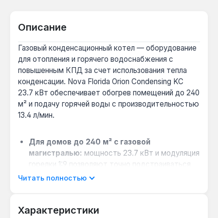
Описание
Газовый конденсационный котел — оборудование
для отопления и горячего водоснабжения с
повышенным КПД за счет использования тепла
конденсации. Nova Florida Orion Condensing KC
23.7 кВт обеспечивает обогрев помещений до 240
м² и подачу горячей воды с производительностью
13.4 л/мин.
Для домов до 240 м² с газовой
магистралью:
мощность 23.7 кВт и модуляция
горелки 1:9 позволяют точно подстраиваться
под теплопотери, снижая расход газа до 2.51
Читать полностью
м³/ч при максимальной нагрузке.
Когда выбрать вместо обычного котла:
Характеристики
если нужен КПД 96.7% и работа с