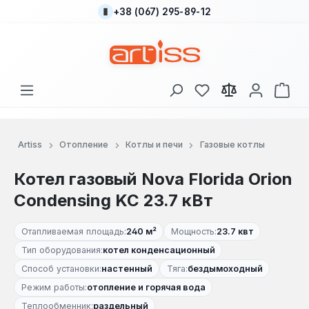
+38 (067) 295-89-12
Перейти к основному содержанию
У вас есть товары
В к
Artiss
Отопление
Котлы и печи
Газовые котлы
Котел газовый Nova Florida Orion
Condensing KC 23.7 кВт
Отапливаемая площадь:
240 м²
Мощность:
23.7 квт
Тип оборудования:
котел конденсационный
Способ установки:
настенный
Тяга:
бездымоходный
Режим работы:
отопление и горячая вода
Теплообменник:
раздельный