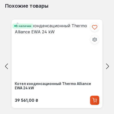
Похожие товары
Пропустить галерею продуктов
В наличии
Котел конденсационный Thermo Alliance
EWA 24 kW
Обычная цена:
39 561,00 ₴