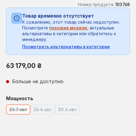
Номер продукта:
103768
Товар временно отсутствует
К сожалению, этот товар сейчас недоступен.
Посмотрите
похожие модели
, актуальные
альтернативы в категории или обратитесь к
менеджеру.
Посмотреть альтернативы в категории
Обычная цена:
63 179,00 ₴
Больше не доступно
Выберите
Мощность
23.7 квт
26.4 квт
30.4 квт
(В настоящее время эта опция недоступна.)
(В настоящее время эта опция недоступна.)
(В настоящее время эта опция не