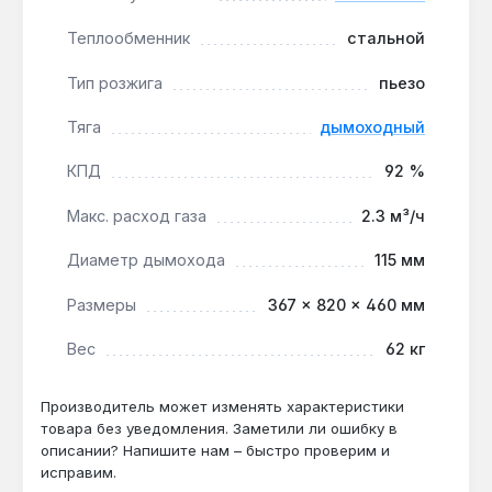
отоплением, где важна энергонезависимость и
Теплообменник
стальной
стабильная работа при колебаниях давления газа.
Производство — Украина.
Тип розжига
пьезо
Тяга
дымоходный
Подходит ли котел для системы с
естественной циркуляцией?
КПД
92 %
Да — конструкция рассчитана на работу без
Макс. расход газа
2.3 м³/ч
циркуляционного насоса, что
подтверждается совместимостью с
Диаметр дымохода
115 мм
открытыми системами при давлении до 2,5
атм.
Размеры
367 × 820 × 460 мм
Вес
62 кг
Как часто нужно проводить техническое
обслуживание?
Производитель может изменять характеристики
товара без уведомления. Заметили ли ошибку в
Рекомендуется ежегодное обслуживание
описании? Напишите нам – быстро проверим и
для сохранения гарантии 3 года и срока
исправим.
службы не менее 15 лет.