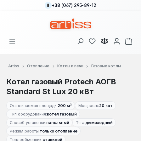
+38 (067) 295-89-12
Перейти к основному содержанию
У вас есть товары
В к
Artiss
Отопление
Котлы и печи
Газовые котлы
Котел газовый Protech АОГВ
Standard St Lux 20 кВт
Отапливаемая площадь:
200 м²
Мощность:
20 квт
Тип оборудования:
котел газовый
Способ установки:
напольный
Тяга:
дымоходный
Режим работы:
только отопление
Теплообменник:
стальной