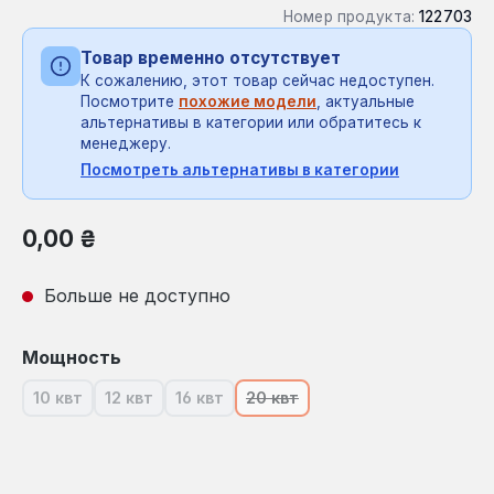
Номер продукта:
122703
Товар временно отсутствует
К сожалению, этот товар сейчас недоступен.
Посмотрите
похожие модели
, актуальные
альтернативы в категории или обратитесь к
менеджеру.
Посмотреть альтернативы в категории
Обычная цена:
0,00 ₴
Больше не доступно
Выберите
Мощность
10 квт
12 квт
16 квт
20 квт
(В настоящее время эта опция недоступна.)
(В настоящее время эта опция недоступна.)
(В настоящее время эта опция недосту
(В настоящее время эта опци