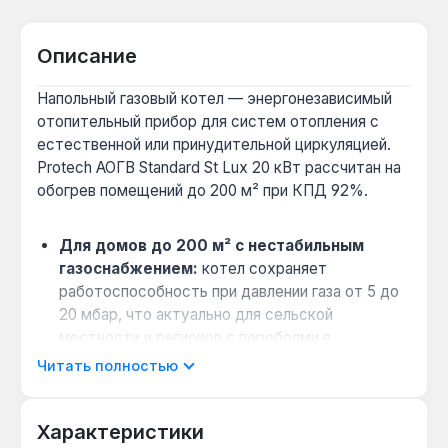
Описание
Напольный газовый котел — энергонезависимый
отопительный прибор для систем отопления с
естественной или принудительной циркуляцией.
Protech АОГВ Standard St Lux 20 кВт рассчитан на
обогрев помещений до 200 м² при КПД 92%.
Для домов до 200 м² с нестабильным
газоснабжением:
котел сохраняет
работоспособность при давлении газа от 5 до
20 мбар, что актуально для сельской
местности и регионов с перебоями в
магистрали.
Читать полностью
Энергонезависимость при отключениях
электричества:
благодаря пьезорозжигу и
Характеристики
автоматике EUROSIT котел работает без