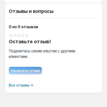
Гарантия 3 года, доставка по Украине.
Отзывы и вопросы
0 из 0 отзывов
Средний рейтинг 0 из 5 звезд
Оставьте отзыв!
Поделитесь своим опытом с другими
клиентами.
Написать отзыв
Отображать отзывы только на текущем
Все отзывы
языке.