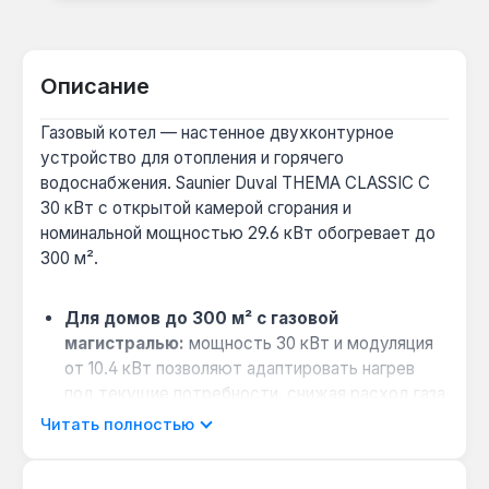
Описание
Газовый котел — настенное двухконтурное
устройство для отопления и горячего
водоснабжения. Saunier Duval THEMA CLASSIC C
30 кВт с открытой камерой сгорания и
номинальной мощностью 29.6 кВт обогревает до
300 м².
Для домов до 300 м² с газовой
магистралью:
мощность 30 кВт и модуляция
от 10.4 кВт позволяют адаптировать нагрев
под текущие потребности, снижая расход газа
до 3.44 м³/ч при КПД 91%.
Читать полностью
Горячее водоснабжение для семьи из 3-4
человек:
производительность контура ГВС 17