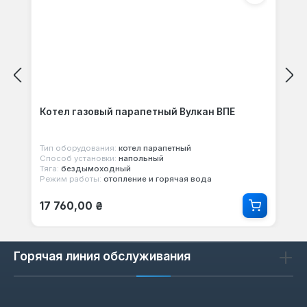
Котел газовый парапетный Вулкан ВПЕ
Тип оборудования:
котел парапетный
Способ установки:
напольный
Тяга:
бездымоходный
Режим работы:
отопление и горячая вода
Обычная цена:
17 760,00 ₴
Горячая линия обслуживания