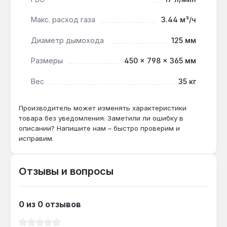
диаметром 125 мм с естественной тягой,
иначе автоматика отключит подачу газа.
Макс. расход газа
3.44 м³/ч
Диаметр дымохода
125 мм
Размеры
450 × 798 × 365 мм
Вес
35 кг
Производитель может изменять характеристики
товара без уведомления. Заметили ли ошибку в
описании? Напишите нам – быстро проверим и
исправим.
Отзывы и вопросы
0 из 0 отзывов
Средний рейтинг 0 из 5 звезд