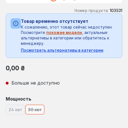
Номер продукта:
103531
Товар временно отсутствует
К сожалению, этот товар сейчас недоступен.
Посмотрите
похожие модели
, актуальные
альтернативы в категории или обратитесь к
менеджеру.
Посмотреть альтернативы в категории
Обычная цена:
0,00 ₴
Больше не доступно
Выберите
Мощность
24 квт
30 квт
(В настоящее время эта опция недоступна.)
(В настоящее время эта опция недоступна.)