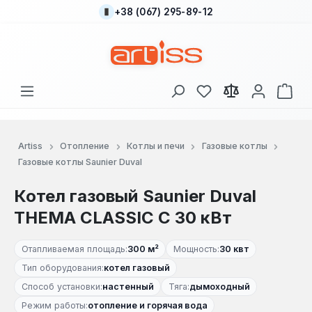
+38 (067) 295-89-12
Перейти к основному содержанию
У вас есть товары
В к
Artiss
Отопление
Котлы и печи
Газовые котлы
Газовые котлы Saunier Duval
Котел газовый Saunier Duval
THEMA CLASSIC C 30 кВт
Отапливаемая площадь:
300 м²
Мощность:
30 квт
Тип оборудования:
котел газовый
Способ установки:
настенный
Тяга:
дымоходный
Режим работы:
отопление и горячая вода