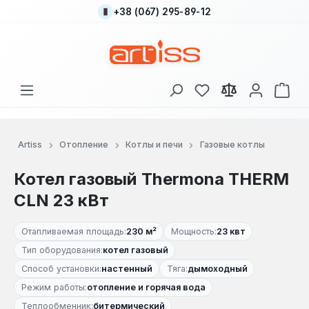
+38 (067) 295-89-12
Перейти к основному содержанию
У вас есть товары
В к
Artiss
Отопление
Котлы и печи
Газовые котлы
Котел газовый Thermona THERM
CLN 23 кВт
Отапливаемая площадь:
230 м²
Мощность:
23 квт
Тип оборудования:
котел газовый
Способ установки:
настенный
Тяга:
дымоходный
Режим работы:
отопление и горячая вода
Теплообменник:
битермический