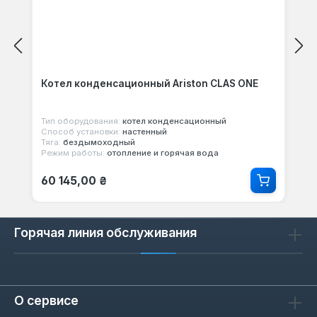
Котел конденсационный Ariston CLAS ONE
Тип оборудования:
котел конденсационный
Способ установки:
настенный
Тяга:
бездымоходный
Режим работы:
отопление и горячая вода
Обычная цена:
60 145,00 ₴
Горячая линия обслуживания
О сервисе