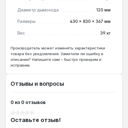
(23 кВт против 28 кВт) и производительность
Диаметр дымохода
120 мм
ГВС 11.5 л/мин вместо 13.8 л/мин, что
подходит для домов до 230 м².
Размеры
430 × 830 × 367 мм
Вес
39 кг
Как часто нужно обслуживать
битермический теплообменник?
Производитель может изменять характеристики
При жёсткости воды выше 7 °dH
товара без уведомления. Заметили ли ошибку в
рекомендована ежегодная промывка — иначе
описании? Напишите нам – быстро проверим и
снижение КПД на 5-10% из-за накипи.
исправим.
Отзывы и вопросы
0 из 0 отзывов
Средний рейтинг 0 из 5 звезд
Оставьте отзыв!