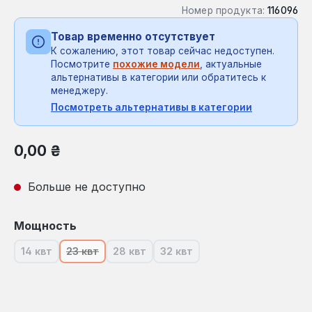
Номер продукта:
116096
Товар временно отсутствует
К сожалению, этот товар сейчас недоступен.
Посмотрите
похожие модели
, актуальные
альтернативы в категории или обратитесь к
менеджеру.
Посмотреть альтернативы в категории
Обычная цена:
0,00 ₴
Больше не доступно
Выберите
Мощность
14 квт
23 квт
28 квт
32 квт
(В настоящее время эта опция недоступна.)
(В настоящее время эта опция недоступна.)
(В настоящее время эта опция недосту
(В настоящее время эта опц