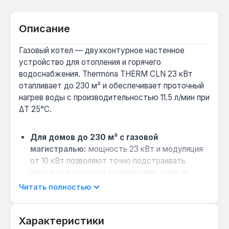
Описание
Газовый котел — двухконтурное настенное
устройство для отопления и горячего
водоснабжения. Thermona THERM CLN 23 кВт
отапливает до 230 м² и обеспечивает проточный
нагрев воды с производительностью 11.5 л/мин при
ΔT 25°C.
Для домов до 230 м² с газовой
магистралью:
мощность 23 кВт и модуляция
от 10 кВт позволяют точно подстраивать
нагрев под текущие теплопотери, снижая
расход газа до 2.65 м³/ч.
Читать полностью
Когда выбрать вместо котла с раздельным
теплообменником:
битермический
Характеристики
теплообменник с алюмосиликоновым